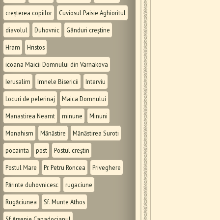
creșterea copiilor
Cuviosul Paisie Aghioritul
diavolul
Duhovnic
Gânduri creștine
Hram
Hristos
icoana Maicii Domnului din Varnakova
Ierusalim
Imnele Bisericii
Interviu
Locuri de pelerinaj
Maica Domnului
Manastirea Neamt
minune
Minuni
Monahism
Mănăstire
Mănăstirea Suroti
pocainta
post
Postul creștin
Postul Mare
Pr. Petru Roncea
Priveghere
Părinte duhovnicesc
rugaciune
Rugăciunea
Sf. Munte Athos
Sf Arsenie Capadocianul