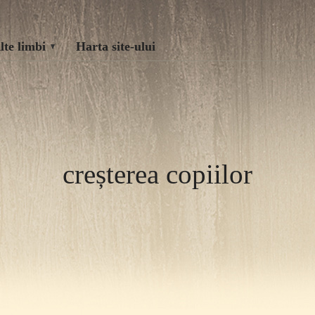
lte limbi
Harta site-ului
creșterea copiilor