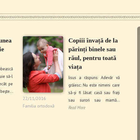
unea
Copiii învață de la
ie
părinți binele sau
răul, pentru toată
viața
bească
uie să-l
Iisus a răspuns: Adevăr vă
ecât pe
grăiesc: Nu este nimeni care
beşte…
să-și fi lăsat casă sau frați
22/11/2016
sau surori sau mamă…
Familia ortodoxă
Read More