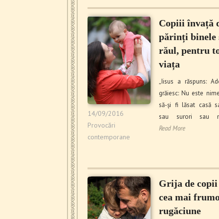
Copiii învață 
părinți binele
răul, pentru t
viața
„Iisus a răspuns: Ad
grăiesc: Nu este nime
să-și fi lăsat casă s
14/09/2016
sau surori sau 
Provocări
Read More
contemporane
Grija de copii
cea mai frum
rugăciune