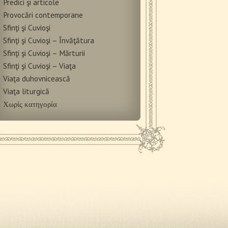
Predici şi articole
Provocări contemporane
Sfinţi şi Cuvioşi
Sfinţi şi Cuvioşi – Învăţătura
Sfinţi şi Cuvioşi – Mărturii
Sfinţi şi Cuvioşi – Viaţa
Viaţa duhovnicească
Viaţa liturgică
Χωρίς κατηγορία