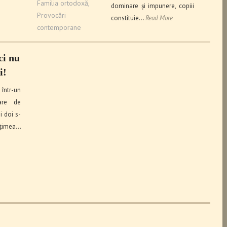
Familia ortodoxă
,
dominare și impunere, copiii
Provocări
constituie…
Read More
contemporane
ci nu
i!
 într-un
are de
i doi s-
țimea…