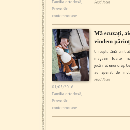
Familia ortodoxă
,
Read More
Provocări
contemporane
Mă scuzați, ai
vindem părinț
Un cuplu tânăr a intrat
magazin foarte m
jucării al unui oraș. Ce
au speriat de mul
Read More
01/03/2016
Familia ortodoxă
,
Provocări
contemporane