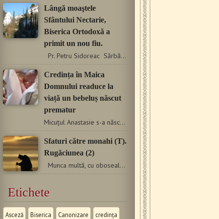
Lângă moaştele
Sfântului Nectarie,
Biserica Ortodoxă a
primit un nou fiu.
Pr. Petru Sidoreac Sărbătorile sfinţilor sunt de regulă…
Credința în Maica
Domnului readuce la
viață un bebeluș născut
prematur
Micuțul Anastasie s-a născut la doar șase luni și jumătate. Când…
Sfaturi către monahi (T).
Rugăciunea (2)
Munca multă, cu oboseala şi împrăştierea ei, mai ales…
Etichete
Asceză
Biserica
Canonizare
credința