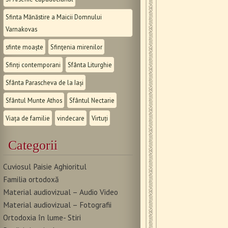
Sfinta Mănăstire a Maicii Domnului
Varnakovas
sfinte moaște
Sfinţenia mirenilor
Sfinți contemporani
Sfânta Liturghie
Sfânta Parascheva de la Iași
Sfântul Munte Athos
Sfântul Nectarie
Viața de familie
vindecare
Virtuți
Categorii
Cuviosul Paisie Aghioritul
Familia ortodoxă
Material audiovizual – Audio Video
Material audiovizual – Fotografii
Ortodoxia în lume- Stiri