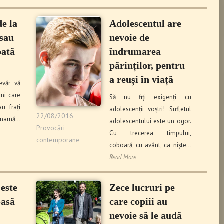
de la
Adolescentul are
 sau
nevoie de
oată
îndrumarea
părinților, pentru
a reuși în viață
evăr vă
ni care
Să nu fiți exigenți cu
au frați
adolescenții voștri! Sufletul
22/08/2016
mamă…
adolescentului este un ogor.
Provocări
Cu trecerea timpului,
contemporane
coboară, cu avânt, ca niște…
Read More
 este
Zece lucruri pe
oasă
care copiii au
nevoie să le audă