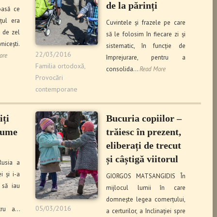
de la părinți
oasă ce
țul era
Cuvintele și frazele pe care
n de zel
să le folosim în fiecare zi și
cești.
sistematic, în funcție de
22/03/2016
ore
împrejurare, pentru a
Familia ortodoxă
,
consolida…
Read More
Provocări
contemporane
iți
Bucuria copiilor –
 lume
trăiesc în prezent,
eliberați de trecut
și câștigă viitorul
Rusia a
 și i-a
GIORGOS MATSANGIDIS În
 să iau
mijlocul lumii în care
domnește legea comerțului,
05/03/2016
tru a…
a certurilor, a înclinației spre