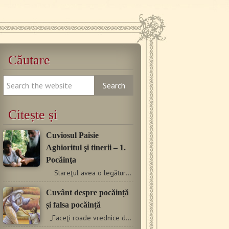
Căutare
Citește și
Cuviosul Paisie
Aghioritul şi tinerii – 1.
Pocăinţa
Stareţul avea o legătură duhovnicească aparte…
Cuvânt despre pocăință
și falsa pocăință
„Faceţi roade vrednice de pocăinţă”. (Matei 3,8)…