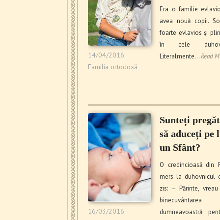
Era o familie evlavi
avea nouă copii. So
foarte evlavios și pli
în cele duhovni
14/04/2016
Literalmente…
Read M
Familia ortodoxă
Sunteți pregăt
să aduceți pe
un Sfânt?
O credincioasă din 
mers la duhovnicul ei
zis: ‒ Părinte, vreau
binecuvântarea
16/03/2016
dumneavoastră pen