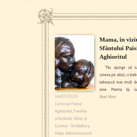
Mama, în vizi
Sfântului Pais
Aghioritul
“Nu ajunge să iu
cineva pe altul, ci treb
iubească mai mult d
sine. Mama îşi iu
14/07/2020
Read More
Cuviosul Paisie
Aghioritul
,
Familia
ortodoxă
,
Sfinţi şi
Cuvioşi - Învăţătura
,
Viaţa duhovnicească