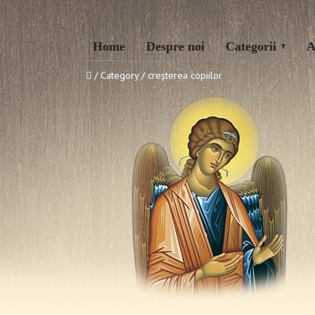
Home
Despre noi
Categorii
A
/ Category / creșterea copiilor