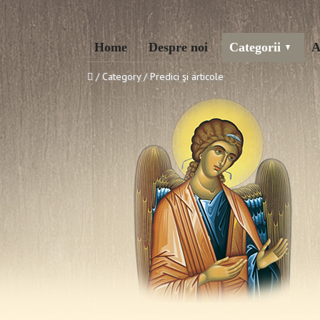
Home
Despre noi
Categorii
A
/ Category / Predici şi articole