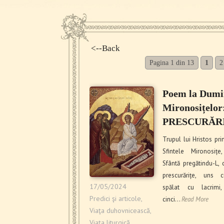
<--Back
Pagina 1 din 13
1
2
Poem la Dumi
Mironosițelor
PRESCURĂR
Trupul lui Hristos pr
Sfintele Mironosițe
Sfântă pregătindu-L, 
prescurărițe, uns 
17/05/2024
spălat cu lacrimi,
Predici şi articole
,
cinci…
Read More
Viaţa duhovnicească
,
Viaţa liturgică