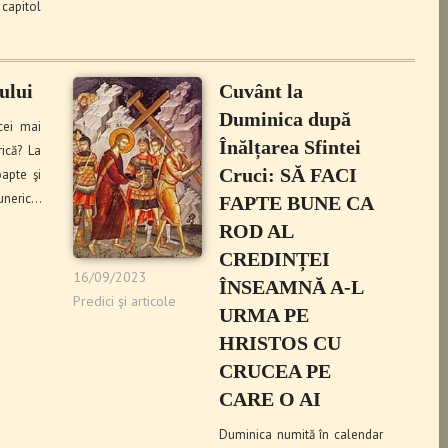
capitol
ului
Cuvânt la
Duminica după
cei mai
Înălțarea Sfintei
rică? La
Cruci: SĂ FACI
apte şi
eric…
FAPTE BUNE CA
ROD AL
CREDINȚEI
16/09/2023
ÎNSEAMNĂ A-L
Predici şi articole
URMA PE
HRISTOS CU
CRUCEA PE
CARE O AI
Duminica numită în calendar