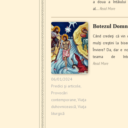
a doua a întâiului 
al…
Read More
Botezul Domn
Când credeţi că vin 
mulţi creştini la bise
Înviere? Da, dar e no
teama de întun
Read More
06/01/2024
Predici şi articole
,
Provocări
contemporane
,
Viaţa
duhovnicească
,
Viaţa
liturgică