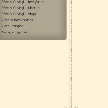
Sfinţi şi Cuvioşi – Învăţătura
Sfinţi şi Cuvioşi – Mărturii
Sfinţi şi Cuvioşi – Viaţa
Viaţa duhovnicească
Viaţa liturgică
Χωρίς κατηγορία