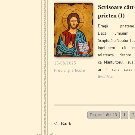
Scrisoare cătr
prieten (I)
Dragă prie
Dacă urmărim S
Scriptură a Noului Te
înţelegem că 
relatează despre 
că Mântuitorul Iisus 
15/08/2023
ar fi scris cuiva
Predici şi articole
Read More
Pagina 1 din 13
1
2
<--Back