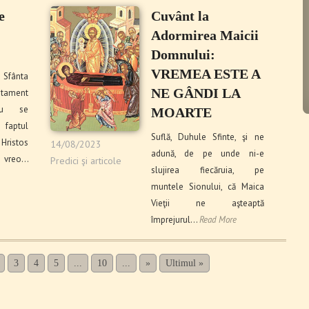
e
Cuvânt la
Adormirea Maicii
Domnului:
tene
VREMEA ESTE A
fânta
NE GÂNDI LA
stament
nu se
MOARTE
faptul
Suflă, Duhule Sfinte, şi ne
Hristos
14/08/2023
adună, de pe unde ni-e
 vreo…
Predici şi articole
slujirea fiecăruia, pe
muntele Sionului, că Maica
Vieţii ne aşteaptă
împrejurul…
Read More
3
4
5
...
10
...
»
Ultimul »