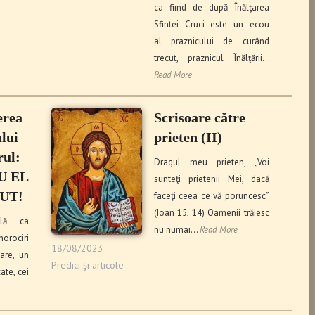
ca fiind de după Înălţarea
Sfintei Cruci este un ecou
al praznicului de curând
trecut, praznicul Înălţării…
Read More
erea
Scrisoare către
lui
prieten (II)
rul:
Dragul meu prieten, „Voi
U EL
sunteţi prietenii Mei, dacă
UT!
faceţi ceea ce vă poruncesc”
(Ioan 15, 14) Oamenii trăiesc
plă ca
nu numai…
Read More
norociri
18/08/2023
are, un
Predici şi articole
ate, cei