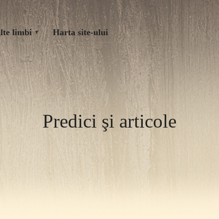
lte limbi
Harta site-ului
Predici şi articole