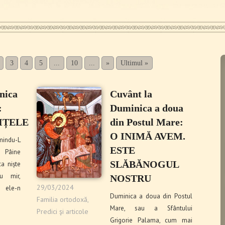
3
4
5
...
10
...
»
Ultimul »
nica
Cuvânt la
:
Duminica a doua
IȚELE
din Postul Mare:
O INIMĂ AVEM.
imindu-L
ESTE
, Pâine
SLĂBĂNOGUL
ca niște
cu mir,
NOSTRU
29/03/2024
 ele-n
Duminica a doua din Postul
Familia ortodoxă
,
Mare, sau a Sfântului
Predici şi articole
Grigorie Palama, cum mai