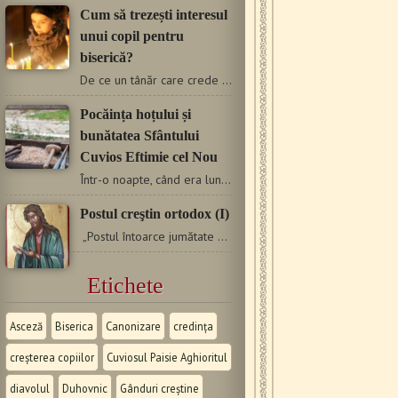
Cum să trezești interesul
unui copil pentru
biserică?
De ce un tânăr care crede este nevoit să meargă Duminica…
Pocăința hoțului și
bunătatea Sfântului
Cuvios Eftimie cel Nou
Într-o noapte, când era lună plină, Sfântul Eftimie, după…
Postul creştin ortodox (I)
„Postul întoarce jumătate din calea ce duce la moarte”.…
Etichete
Asceză
Biserica
Canonizare
credința
creșterea copiilor
Cuviosul Paisie Aghioritul
diavolul
Duhovnic
Gânduri creștine