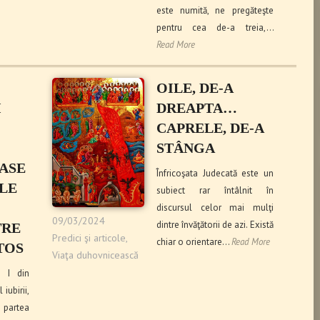
este numită, ne pregăteşte
pentru cea de-a treia,…
Read More
OILE, DE-A
I
DREAPTA…
CAPRELE, DE-A
STÂNGA
ASE
Înfricoşata Judecată este un
LE
subiect rar întâlnit în
discursul celor mai mulţi
09/03/2024
dintre învăţătorii de azi. Există
TRE
Predici şi articole
,
chiar o orientare…
Read More
TOS
Viaţa duhovnicească
 I din
iubirii,
n partea