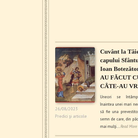
Cuvânt la Tăi
capului Sfântu
Ioan Botezăto
AU FĂCUT C
CÂTE-AU VR
Uneori se întâm
înaintea unei mari ne
26/08/2023
să fie una prevestito
Predici şi articole
semn de care, din păc
mai mulţi…
Read More