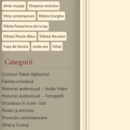
sfinte moaște
Sfinţenia mirenilor
Sfinți contemporani
Sfânta Liturghie
Sfânta Parascheva de la Iași
Sfântul Munte Athos
Sfântul Nectarie
Viața de familie
vindecare
Virtuți
Categorii
Cuviosul Paisie Aghioritul
Familia ortodoxă
Material audiovizual – Audio Video
Material audiovizual – Fotografii
Ortodoxia în lume- Stiri
Predici şi articole
Provocări contemporane
Sfinţi şi Cuvioşi