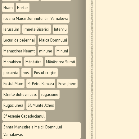
Hram
Hristos
icoana Maicii Domnului din Varnakova
Ierusalim
Imnele Bisericii
Interviu
Locuri de pelerinaj
Maica Domnului
Manastirea Neamt
minune
Minuni
Monahism
Mănăstire
Mănăstirea Suroti
pocainta
post
Postul creștin
Postul Mare
Pr. Petru Roncea
Priveghere
Părinte duhovnicesc
rugaciune
Rugăciunea
Sf. Munte Athos
Sf Arsenie Capadocianul
Sfinta Mănăstire a Maicii Domnului
Varnakovas