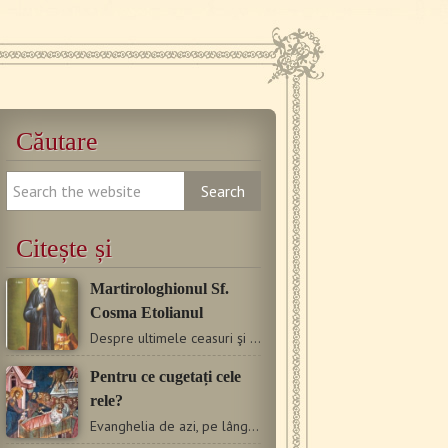
Căutare
Citește și
Martirologhionul Sf.
Cosma Etolianul
Despre ultimele ceasuri şi clipe ale Sfântului (Cosma), arestarea…
Pentru ce cugetați cele
rele?
Evanghelia de azi, pe lângă arătarea minunii vindecării…