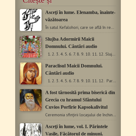
Citește și
Asceţi în lume. Elenamba, înainte-
văzătoarea
În satul Kefalohori, care se află în regiunea Niceii din…
Slujba Adormirii Maicii
Domnului. Cântări audio
1. 2. 3. 4. 5. 6. 7. 8. 9. 10. 11. 12. Slujba Adormirii Maicii…
Paraclisul Maicii Domnului.
Cântări audio
1. 2. 3. 4. 5. 6. 7. 8. 9. 10. 11. 12. Paraclisul Maicii…
A fost târnosită prima biserică din
Grecia cu hramul Sfântului
Cuvios Porfirie Kapsokalivitul
Ceremonia sfințirii locașului de închinare și prima Sfântă…
Asceţi în lume, vol. I. Părintele
Vasile, Făcătorul de minuni.