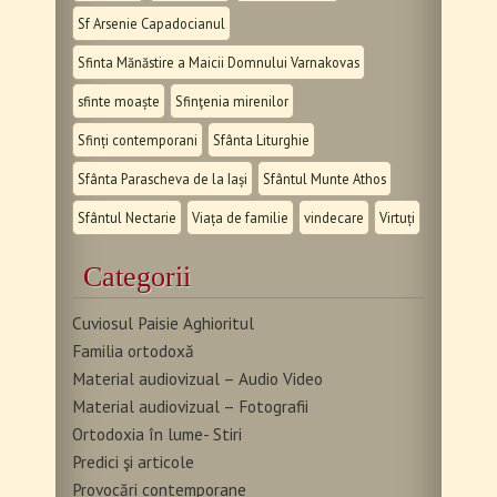
Sf Arsenie Capadocianul
Sfinta Mănăstire a Maicii Domnului Varnakovas
sfinte moaște
Sfinţenia mirenilor
Sfinți contemporani
Sfânta Liturghie
Sfânta Parascheva de la Iași
Sfântul Munte Athos
Sfântul Nectarie
Viața de familie
vindecare
Virtuți
Categorii
Cuviosul Paisie Aghioritul
Familia ortodoxă
Material audiovizual – Audio Video
Material audiovizual – Fotografii
Ortodoxia în lume- Stiri
Predici şi articole
Provocări contemporane