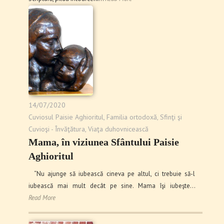
14/07/2020
Cuviosul Paisie Aghioritul
,
Familia ortodoxă
,
Sfinţi şi
Cuvioşi - Învăţătura
,
Viaţa duhovnicească
Mama, în viziunea Sfântului Paisie
Aghioritul
“Nu ajunge să iubească cineva pe altul, ci trebuie să-l
iubească mai mult decât pe sine. Mama îşi iubeşte…
Read More