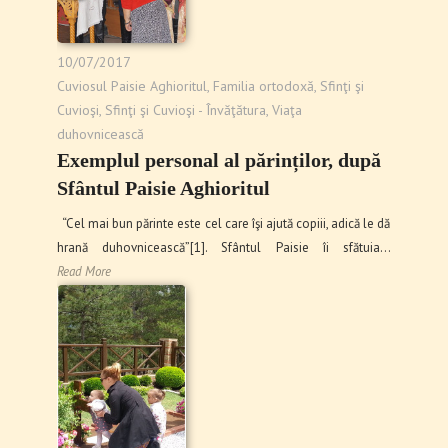
10/07/2017
Cuviosul Paisie Aghioritul
,
Familia ortodoxă
,
Sfinţi şi
Cuvioşi
,
Sfinţi şi Cuvioşi - Învăţătura
,
Viaţa
duhovnicească
Exemplul personal al părinților, după
Sfântul Paisie Aghioritul
“Cel mai bun părinte este cel care îşi ajută copiii, adică le dă
hrană duhovnicească”[1]. Sfântul Paisie îi sfătuia…
Read More