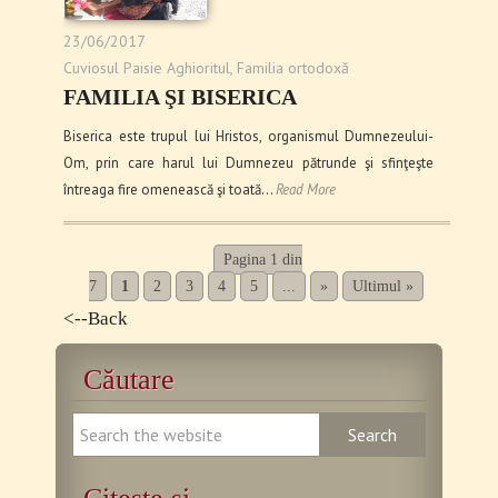
23/06/2017
Cuviosul Paisie Aghioritul
,
Familia ortodoxă
FAMILIA ŞI BISERICA
Biserica este trupul lui Hristos, organismul Dumnezeului-
Om, prin care harul lui Dumnezeu pătrunde şi sfinţeşte
întreaga fire omenească şi toată…
Read More
Pagina 1 din
7
1
2
3
4
5
...
»
Ultimul »
<--Back
Căutare