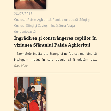
28/07/2017
Cuviosul Paisie Aghioritul
,
Familia ortodoxă
,
Sfinţi şi
Cuvioşi
,
Sfinţi şi Cuvioşi - Învăţătura
,
Viaţa
duhovnicească
Îngrădirea și constrângerea copiilor în
viziunea Sfântului Paisie Aghioritul
Exemplele inedite ale Stareţului ne fac cel mai bine să
înţelegem modul în care trebuie să îi educăm pe…
Read More