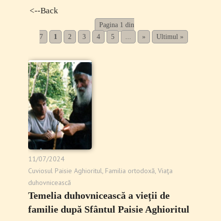
<--Back
Pagina 1 din
7
1
2
3
4
5
...
»
Ultimul »
11/07/2024
Cuviosul Paisie Aghioritul
,
Familia ortodoxă
,
Viaţa
duhovnicească
Temelia duhovnicească a vieții de
familie după Sfântul Paisie Aghioritul