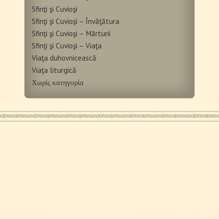
Sfinţi şi Cuvioşi
Sfinţi şi Cuvioşi – Învăţătura
Sfinţi şi Cuvioşi – Mărturii
Sfinţi şi Cuvioşi – Viaţa
Viaţa duhovnicească
Viaţa liturgică
Χωρίς κατηγορία