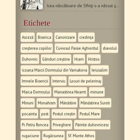
Icea născătoare de Sfinţi s‑a născut şi a adormit preotul…
Etichete
Asceză
Biserica
Canonizare
credința
creșterea copiilor
Cuviosul Paisie Aghioritul
diavolul
Duhovnic
Gânduri creștine
Hram
Hristos
icoana Maicii Domnului din Varnakova
Ierusalim
Imnele Bisericii
Interviu
Locuri de pelerinaj
Maica Domnului
Manastirea Neamt
minune
Minuni
Monahism
Mănăstire
Mănăstirea Suroti
pocainta
post
Postul creștin
Postul Mare
Pr. Petru Roncea
Priveghere
Părinte duhovnicesc
rugaciune
Rugăciunea
Sf. Munte Athos