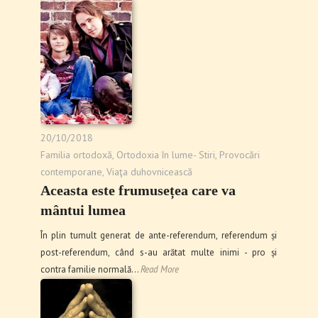
20/10/2018
Familia ortodoxă
,
Ortodoxia în lume- Stiri
,
Provocări
contemporane
,
Viaţa duhovnicească
Aceasta este frumusețea care va
mântui lumea
În plin tumult generat de ante-referendum, referendum și
post-referendum, când s-au arătat multe inimi - pro și
contra familie normală…
Read More