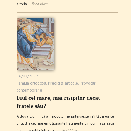
a treia,…
Read More
16/02/2022
Familia ortodoxă
,
Predici şi articole
,
Provocări
contemporane
Fiul cel mare, mai risipitor decât
fratele său?
A doua Duminică a Triodului ne prilejuiește reîntâlnirea cu
unul din cel mai emoționante fragmente din dumnezeiasca
Scriptură, pilda întoarcerii…
Read More