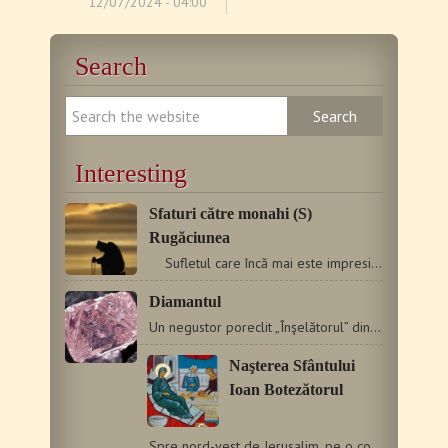
12/07/2024 - 04:00
Search
Interesting
Sfaturi către monahi (S)
Rugăciunea
Sufletul care încă mai este impresionat de frumu­seţile…
Diamantul
Un negustor poreclit „Înşelătorul” din pricina înşelătoriilor…
Naşterea Sfântului
Ioan Botezătorul
Spre nord-vest de Ierusalim, pe o coastă ce străjuieşte azi…