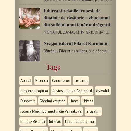
Iubirea și relațiile trupești de
dinainte de căsătorie – zbuciumul
din sufletul unui tânăr îndrăgostit
MONAHUL DAMASCHIN GRIGORIATUL Un tânăr creștin se îndrăgostește…
Neagonisitorul Filaret Karuliotul
Bătrânul Filaret Karuliotul s-a născut în 1889 în orășelul…
Tags
Asceză
Biserica
Canonizare
credința
creșterea copiilor
Cuviosul Paisie Aghioritul
diavolul
Duhovnic
Gânduri creștine
Hram
Hristos
icoana Maicii Domnului din Varnakova
Ierusalim
Imnele Bisericii
Interviu
Locuri de pelerinaj