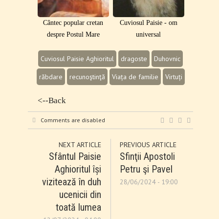
Cântec popular cretan
Cuviosul Paisie - om
despre Postul Mare
universal
Cuviosul Paisie Aghioritul
dragoste
Duhovnic
răbdare
recunoştinţă
Viața de familie
Virtuți
<--Back
Comments are disabled
NEXT ARTICLE
PREVIOUS ARTICLE
Sfântul Paisie
Sfinţii Apostoli
Aghioritul își
Petru şi Pavel
vizitează în duh
28/06/2024 - 19:00
ucenicii din
toată lumea