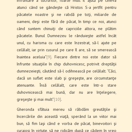
înfruntare a lucrurilor, foarte mult îl ajută pe cineva
atunci când se gândeşte că Hristos S-a jertfit pentru
păcatele noastre şi ne rabdă pe toţi, miliarde de
oameni, deşi este fără de păcat, în timp ce noi, atunci
când suntem chinuiţi de capriciile altora, ne plătim
păcatele. Bunul Dumnezeu le rânduieşte astfel încât
unul, cu harisma cu care este înzestrat, să-l ajute pe
celălalt, iar prin cusurul pe care îl are, să se smerească
înaintea aceluia”
[9]
. Fiecare dintre noi este dator să
înfrunte situaţiile în chip duhovnicesc, potrivit dreptăţii
dumnezeieşti, căutând să-l odihnească pe celălalt. “Căci,
dacă un suflet este slab şi greşeşte, are circumstanţe
atenuante. Însă celălalt, care este într-o stare
duhovnicească mai bună, dar nu are înţelegere,
greşeşte şi mai mult”
[10]
.
Gheronda sfătuia mereu să răbdăm greutăţile şi
încercările din această viaţă, sperând la un viitor mai
bun, să fim laşi cănd e vorba de păcat, binevoitori şi
curajoşi în virtute, să ne ridicăm după ce cădem în vreo