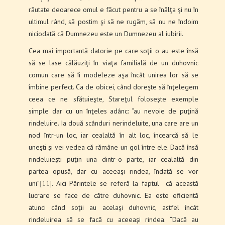
răutate deoarece omul e făcut pentru a se înălţa şi nu în
ultimul rând, să postim şi să ne rugăm, să nu ne îndoim
niciodată că Dumnezeu este un Dumnezeu al iubirii.
Cea mai importantă datorie pe care soţii o au este însă
să se lase călăuziţi în viaţa familială de un duhovnic
comun care să îi modeleze aşa încât unirea lor să se
îmbine perfect. Ca de obicei, când doreşte să înţelegem
ceea ce ne sfătuieşte, Stareţul foloseşte exemple
simple dar cu un înţeles adânc: “au nevoie de puţină
rindeluire. Ia două scânduri nerindeluite, una care are un
nod într-un loc, iar cealaltă în alt loc, încearcă să le
uneşti şi vei vedea că rămâne un gol între ele. Dacă însă
rindeluieşti puţin una dintr-o parte, iar cealaltă din
partea opusă, dar cu aceeaşi rindea, îndată se vor
uni”
[11]
. Aici Părintele se referă la faptul că această
lucrare se face de către duhovnic. Ea este eficientă
atunci când soţii au acelaşi duhovnic, astfel încât
rindeluirea să se facă cu aceeaşi rindea. “Dacă au