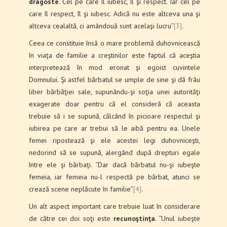
dragoste
. Cel pe care îl iubesc, îl şi respect. Iar cel pe
care îl respect, îl şi iubesc. Adică nu este altceva una şi
altceva cealaltă, ci amândouă sunt acelaşi lucru”
[3]
.
Ceea ce constituie însă o mare problemă duhovnicească
în viaţa de familie a creştinilor este faptul că aceştia
interpretează în mod eronat şi egoist cuvintele
Domnului. Şi astfel bărbatul se umple de sine şi dă frâu
liber bărbăţiei sale, supunându-şi soţia unei autorităţi
exagerate doar pentru că el consideră că aceasta
trebuie să i se supună, călcând în picioare respectul şi
iubirea pe care ar trebui să le aibă pentru ea. Unele
femei ripostează şi ele acestei legi duhovniceşti,
nedorind să se supună, alergând după drepturi egale
între ele şi bărbaţi. “Dar dacă bărbatul nu-şi iubeşte
femeia, iar femeia nu-l respectă pe bărbat, atunci se
crează scene neplăcute în familie”
[4]
.
Un alt aspect important care trebuie luat în considerare
de către cei doi soţi este
recunoştinţa
. “Unul iubeşte