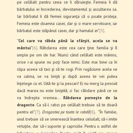
pe celălalt pentru ceea ce îi dăruieşte. Femeia îi dă
bărbatului ei încrederea, devotamentul şi ascultarea sa.
Iar bărbatul îi dă femeii siguranţa că o poate proteja.
Femeia este doamna casei, dar şi o mare servitoare, iar
bărbatul este stăpânul casei, dar şi hamalul ei”
[5]
.
“
Cel care va răbda până la sfârşit, acela se va
mântui
”
[6]
. Răbdarea este cea care ţine familia şi îl
umple pe om de har. “Atunci când celălalt este mânios,
orice i-ai spune nu poţi face nimic. Este mai bine ca în
clipa aceea să taci şi să te rogi. Prin rugăciune acela se
va calma, se va linişti şi după aceea te vei putea
înţelege cu el. Uită-te şi la pescari! Ei nu merg la pescuit
dacă marea nu este liniştită, ci fac răbdare până ce se
va îndrepta vremea…
Răbdarea porneşte de la
dragoste
. Ca să-l rabzi pe celălalt trebuie să te doară
pentru el”
[7]
.
Dragostea pe toate le rabdă
[8]
.
“În familie,
unul trebuie să se smerească înaintea celuilalt, să-i imite
virtuţile, dar să-i suporte şi capriciile. Pentru o astfel de