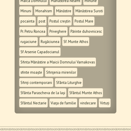
Maica Domnului
Manastirea Neamt
minune
Minuni
Monahism
Mănăstire
Mănăstirea Suroti
pocainta
post
Postul creștin
Postul Mare
Pr. Petru Roncea
Priveghere
Părinte duhovnicesc
rugaciune
Rugăciunea
Sf. Munte Athos
Sf Arsenie Capadocianul
Sfinta Mănăstire a Maicii Domnului Varnakovas
sfinte moaște
Sfinţenia mirenilor
Sfinți contemporani
Sfânta Liturghie
Sfânta Parascheva de la Iași
Sfântul Munte Athos
Sfântul Nectarie
Viața de familie
vindecare
Virtuți