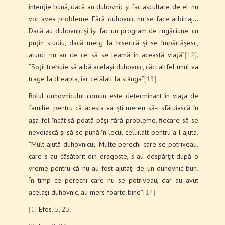
intenţie bună, dacă au duhovnic şi fac ascultare de el, nu
vor avea probleme. Fără duhovnic nu se face arbitraj…
Dacă au duhovnic şi îşi fac un program de rugăciune, cu
puţin studiu, dacă merg la biserică şi se împărtăşesc,
atunci nu au de ce să se teamă în această viaţă”
[12]
.
“Soţii trebuie să aibă acelaşi duhovnic, căci altfel unul va
trage la dreapta, iar celălalt la stânga”
[13]
.
Rolul duhovnicului comun este determinant în viaţa de
familie, pentru că acesta va şti mereu să-i sfătuiască în
aşa fel încât să poată păşi fără probleme, fiecare să se
nevoiască şi să se pună în locul celuilalt pentru a-l ajuta.
“Mult ajută duhovnicul. Multe perechi care se potriveau,
care s-au căsătorit din dragoste, s-au despărţit după o
vreme pentru că nu au fost ajutaţi de un duhovnic bun.
În timp ce perechi care nu se potriveau, dar au avut
acelaşi duhovnic, au mers foarte bine”
[14]
.
[1]
Efes. 5, 25;