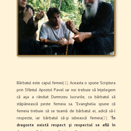
Bărbatul este capul femeii
[1]
. Aceasta o spune Scriptura
prin Sfântul Apostol Pavel iar noi trebuie să înţelegem
că aşa a rânduit Dumnzeu lucrurile, ca bărbatul să
stăpânească peste femeia sa. “Evanghelia spune că
femeia trebuie să se teamă de bărbatul ei, adică să-l
respecte, iar bărbatul să-şi iubească femeia
[2]
. “
În
dragoste există respect şi respectul se află în