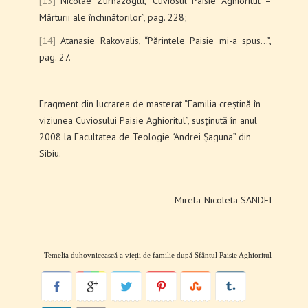
[13]
Nicolae Zurnazoglu, “Cuviosul Paisie Aghioritul –
Mărturii ale închinătorilor”, pag. 228;
[14]
Atanasie Rakovalis, “Părintele Paisie mi-a spus…”,
pag. 27.
Fragment din lucrarea de masterat “Familia creștină în
viziunea Cuviosului Paisie Aghioritul”, susținută în anul
2008 la Facultatea de Teologie “Andrei Șaguna” din
Sibiu.
Mirela-Nicoleta SANDEI
Temelia duhovnicească a vieții de familie după Sfântul Paisie Aghioritul