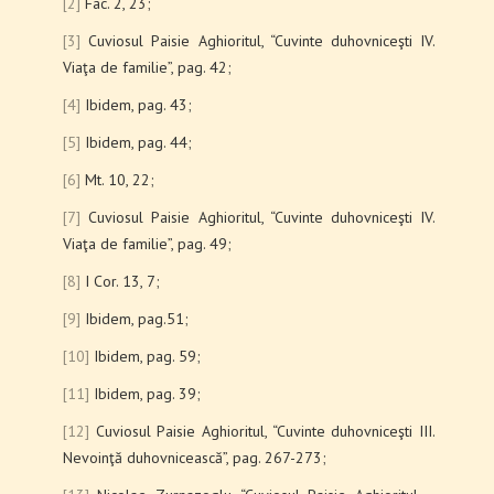
[2]
Fac. 2, 23;
[3]
Cuviosul Paisie Aghioritul, “Cuvinte duhovniceşti IV.
Viaţa de familie”, pag. 42;
[4]
Ibidem, pag. 43;
[5]
Ibidem, pag. 44;
[6]
Mt. 10, 22;
[7]
Cuviosul Paisie Aghioritul, “Cuvinte duhovniceşti IV.
Viaţa de familie”, pag. 49;
[8]
I Cor. 13, 7;
[9]
Ibidem, pag.51;
[10]
Ibidem, pag. 59;
[11]
Ibidem, pag. 39;
[12]
Cuviosul Paisie Aghioritul, “Cuvinte duhovniceşti III.
Nevoinţă duhovnicească”, pag. 267-273;