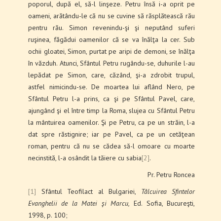
poporul, după el, să-l linşeze. Petru însă i-a oprit pe
oameni, arătându-le că nu se cuvine să răsplătească rău
pentru rău. Simon revenindu-şi şi neputând suferi
ruşinea, făgădui oamenilor că se va înălţa la cer. Sub
ochii gloatei, Simon, purtat pe aripi de demoni, se înălţa
în văzduh. Atunci, Sfântul Petru rugându-se, duhurile l-au
lepădat pe Simon, care, căzând, şi-a zdrobit trupul,
astfel nimicindu-se. De moartea lui aflând Nero, pe
Sfântul Petru l-a prins, ca şi pe Sfântul Pavel, care,
ajungând şi el între timp la Roma, slujea cu Sfântul Petru
la mântuirea oamenilor. Şi pe Petru, ca pe un străin, l-a
dat spre răstignire; iar pe Pavel, ca pe un cetăţean
roman, pentru că nu se cădea să-l omoare cu moarte
necinstită, l-a osândit la tăiere cu sabia
[2]
.
Pr. Petru Roncea
[1]
Sfântul Teofilact al Bulgariei,
Tâlcuirea Sfintelor
Evanghelii de la Matei şi Marcu,
Ed. Sofia, Bucureşti,
1998, p. 100;