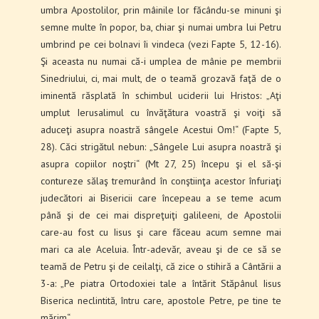
umbra Apostolilor, prin mâinile lor făcându-se minuni şi
semne multe în popor, ba, chiar şi numai umbra lui Petru
umbrind pe cei bolnavi îi vindeca (vezi Fapte 5, 12-16).
Şi aceasta nu numai că-i umplea de mânie pe membrii
Sinedriului, ci, mai mult, de o teamă grozavă faţă de o
iminentă răsplată în schimbul uciderii lui Hristos: „Aţi
umplut Ierusalimul cu învăţătura voastră şi voiţi să
aduceţi asupra noastră sângele Acestui Om!“ (Fapte 5,
28). Căci strigătul nebun: „Sângele Lui asupra noastră şi
asupra copiilor noştri“ (Mt 27, 25) începu şi el să-şi
contureze sălaş tremurând în conştiinţa acestor înfuriaţi
judecători ai Bisericii care începeau a se teme acum
până şi de cei mai dispreţuiţi galileeni, de Apostolii
care-au fost cu Iisus şi care făceau acum semne mai
mari ca ale Aceluia. Într-adevăr, aveau şi de ce să se
teamă de Petru şi de ceilalţi, că zice o stihiră a Cântării a
3-a: „Pe piatra Ortodoxiei tale a întărit Stăpânul Iisus
Biserica neclintită, întru care, apostole Petre, pe tine te
mărim“.