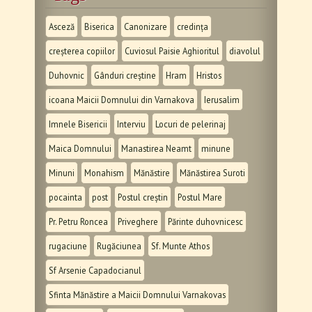
Asceză
Biserica
Canonizare
credința
creșterea copiilor
Cuviosul Paisie Aghioritul
diavolul
Duhovnic
Gânduri creștine
Hram
Hristos
icoana Maicii Domnului din Varnakova
Ierusalim
Imnele Bisericii
Interviu
Locuri de pelerinaj
Maica Domnului
Manastirea Neamt
minune
Minuni
Monahism
Mănăstire
Mănăstirea Suroti
pocainta
post
Postul creștin
Postul Mare
Pr. Petru Roncea
Priveghere
Părinte duhovnicesc
rugaciune
Rugăciunea
Sf. Munte Athos
Sf Arsenie Capadocianul
Sfinta Mănăstire a Maicii Domnului Varnakovas