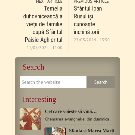
NEXT ARTICLE
PREVIOUS ARTICLE
Temelia
Sfântul Ioan
duhovnicească a
Rusul își
vieții de familie
cunoaște
după Sfântul
închinătorii
Paisie Aghioritul
27/05/2024 - 13:30
11/07/2024 - 11:00
Search
Interesting
Cel care voiește să vină…
Chemarea evangheliei din duminica după Înălţarea Sfintei…
Sfânta și Marea Marți