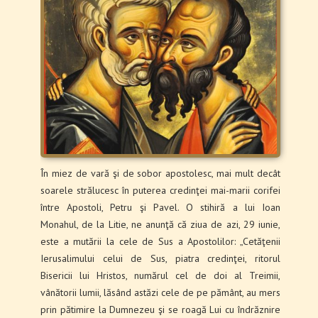
În miez de vară şi de sobor apostolesc, mai mult decât
soarele strălucesc în puterea credinţei mai-marii corifei
între Apostoli, Petru şi Pavel. O stihiră a lui Ioan
Monahul, de la Litie, ne anunţă că ziua de azi, 29 iunie,
este a mutării la cele de Sus a Apostolilor: „Cetăţenii
Ierusalimului celui de Sus, piatra credinţei, ritorul
Bisericii lui Hristos, numărul cel de doi al Treimii,
vânătorii lumii, lăsând astăzi cele de pe pământ, au mers
prin pătimire la Dumnezeu şi se roagă Lui cu îndrăznire