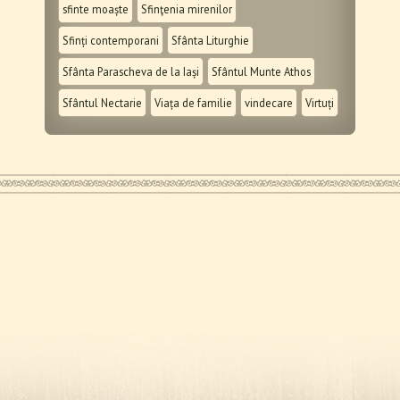
sfinte moaște
Sfinţenia mirenilor
Sfinți contemporani
Sfânta Liturghie
Sfânta Parascheva de la Iași
Sfântul Munte Athos
Sfântul Nectarie
Viața de familie
vindecare
Virtuți