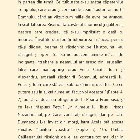
în partea din urmă. Ce tulburate s-au arătat căpeteniile
Templului, care erau şi cei mai de seamă autori ai morţii
Domnului, când au văzut cum miile de evrei se aruncau
în scăldătoarea Bisericii la cuvântul unor inculţi galileeni,
despre care credeau că s-au împrăştiat o dată cu
moartea Învăţătorului lor. Şi tulburarea-i năucea pentru
că-şi dădeau seama că, răstignind pe Hristos, nu I-au
răstignit şi opera Sa. Să ne aducem aminte măcar de
indignata întrebare a neamului arhieresc din Ierusalim,
între care mai aprinşi erau Anna, Caiafa, Ioan şi
Alexandru, artizanii răstignirii Domnului, adresată lui
Petru şi Ioan, care stăteau sub pază în mijlocul lor: „Cu ce
putere sau în al cui nume aţi făcut voi aceasta!“ (Fapte 4,
7), adică vindecarea ologului de la Poarta Frumoasă. Şi
ce le-a răspuns Petru? „În numele lui Iisus Hristos
Nazarineanul, pe Care voi L-aţi răstignit, dar pe care
Dumnezeu L-a înviat din morţi, întru Acela stă acesta
sănătos înaintea voastră!“ (Fapte 7, 10). Umbra
Galileeanului răstignit de ei se contura tot mai clar în