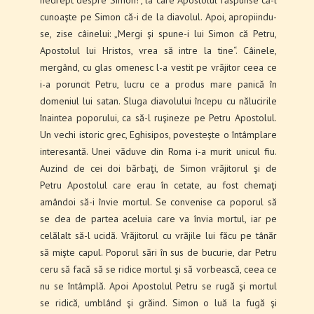
cunoaşte pe Simon că-i de la diavolul. Apoi, apropiindu-
se, zise câinelui: „Mergi şi spune-i lui Simon că Petru,
Apostolul lui Hristos, vrea să intre la tine“. Câinele,
mergând, cu glas omenesc l-a vestit pe vrăjitor ceea ce
i-a poruncit Petru, lucru ce a produs mare panică în
domeniul lui satan. Sluga diavolului începu cu nălucirile
înaintea poporului, ca să-l ruşineze pe Petru Apostolul.
Un vechi istoric grec, Eghisipos, povesteşte o întâmplare
interesantă. Unei văduve din Roma i-a murit unicul fiu.
Auzind de cei doi bărbaţi, de Simon vrăjitorul şi de
Petru Apostolul care erau în cetate, au fost chemaţi
amândoi să-i învie mortul. Se convenise ca poporul să
se dea de partea aceluia care va învia mortul, iar pe
celălalt să-l ucidă. Vrăjitorul cu vrăjile lui făcu pe tânăr
să mişte capul. Poporul sări în sus de bucurie, dar Petru
ceru să facă să se ridice mortul şi să vorbească, ceea ce
nu se întâmplă. Apoi Apostolul Petru se rugă şi mortul
se ridică, umblând şi grăind. Simon o luă la fugă şi