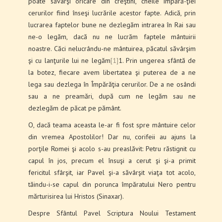
poate săvârşi oricare din creştini, cheile împără-ţiei
cerurilor fiind înseşi lucrările acestor fapte. Adică, prin
lucrarea faptelor bune ne dezlegăm intrarea în Rai sau
ne-o legăm, dacă nu ne lucrăm faptele mântuirii
noastre. Căci nelucrându-ne mântuirea, păcatul săvârşim
şi cu lanţurile lui ne legăm
[1]
1. Prin ungerea sfântă de
la botez, fiecare avem libertatea şi puterea de a ne
lega sau dezlega în Împărăţia cerurilor. De a ne osândi
sau a ne preamări, după cum ne legăm sau ne
dezlegăm de păcat pe pământ.
O, dacă teama aceasta le-ar fi fost spre mântuire celor
din vremea Apostolilor! Dar nu, corifeii au ajuns la
porţile Romei şi acolo s-au preaslăvit: Petru răstignit cu
capul în jos, precum el însuşi a cerut şi şi-a primit
fericitul sfârşit, iar Pavel şi-a săvârşit viaţa tot acolo,
tăindu-i-se capul din porunca împăratului Nero pentru
mărturisirea lui Hristos (Sinaxar).
Despre Sfântul Pavel Scriptura Noului Testament