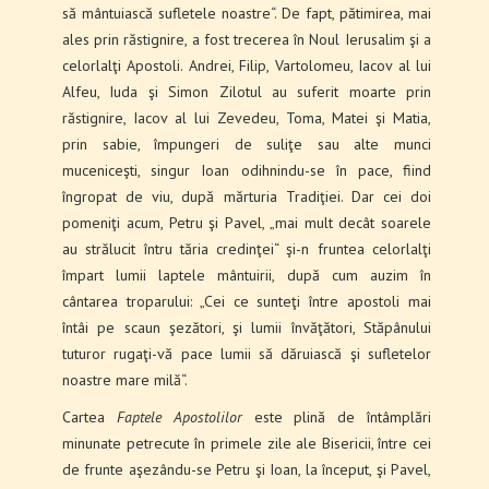
să mântuiască sufletele noastre“. De fapt, pătimirea, mai
ales prin răstignire, a fost trecerea în Noul Ierusalim şi a
celorlalţi Apostoli. Andrei, Filip, Vartolomeu, Iacov al lui
Alfeu, Iuda şi Simon Zilotul au suferit moarte prin
răstignire, Iacov al lui Zevedeu, Toma, Matei şi Matia,
prin sabie, împungeri de suliţe sau alte munci
muceniceşti, singur Ioan odihnindu-se în pace, fiind
îngropat de viu, după mărturia Tradiţiei. Dar cei doi
pomeniţi acum, Petru şi Pavel, „mai mult decât soarele
au strălucit întru tăria credinţei“ şi-n fruntea celorlalţi
împart lumii laptele mântuirii, după cum auzim în
cântarea troparului: „Cei ce sunteţi între apostoli mai
întâi pe scaun şezători, şi lumii învăţători, Stăpânului
tuturor rugaţi-vă pace lumii să dăruiască şi sufletelor
noastre mare milă“.
Cartea
Faptele Apostolilor
este plină de întâmplări
minunate petrecute în primele zile ale Bisericii, între cei
de frunte aşezându-se Petru şi Ioan, la început, şi Pavel,