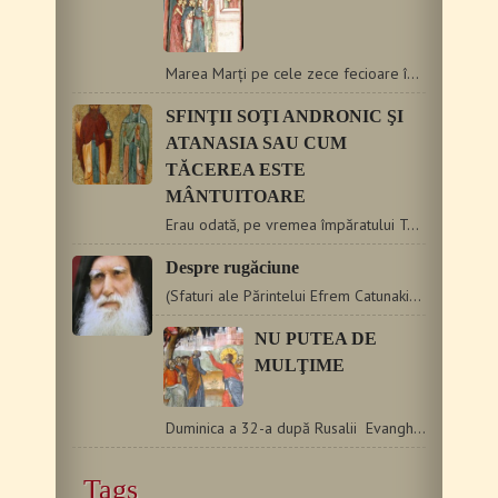
Marea Marți pe cele zece fecioare înainte ne pune. Și ele…
SFINŢII SOŢI ANDRONIC ŞI
ATANASIA SAU CUM
TĂCEREA ESTE
MÂNTUITOARE
Erau odată, pe vremea împăratului Teodosie cel Mare, doi…
Despre rugăciune
(Sfaturi ale Părintelui Efrem Catunakiotul către un grup de…
NU PUTEA DE
MULŢIME
Duminica a 32-a după Rusalii Evanghelia cu întoarcerea lui…
Tags