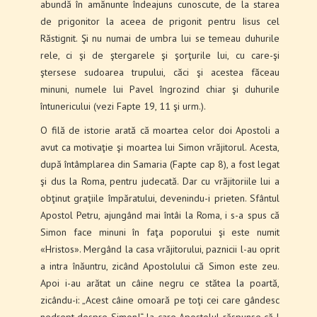
abundă în amănunte îndeajuns cunoscute, de la starea
de prigonitor la aceea de prigonit pentru Iisus cel
Răstignit. Şi nu numai de umbra lui se temeau duhurile
rele, ci şi de ştergarele şi şorţurile lui, cu care-şi
ştersese sudoarea trupului, căci şi acestea făceau
minuni, numele lui Pavel îngrozind chiar şi duhurile
întunericului (vezi Fapte 19, 11 şi urm.).
O filă de istorie arată că moartea celor doi Apostoli a
avut ca motivaţie şi moartea lui Simon vrăjitorul. Acesta,
după întâmplarea din Samaria (Fapte cap 8), a fost legat
şi dus la Roma, pentru judecată. Dar cu vrăjitoriile lui a
obţinut graţiile împăratului, devenindu-i prieten. Sfântul
Apostol Petru, ajungând mai întâi la Roma, i s-a spus că
Simon face minuni în faţa poporului şi este numit
«Hristos». Mergând la casa vrăjitorului, paznicii l-au oprit
a intra înăuntru, zicând Apostolului că Simon este zeu.
Apoi i-au arătat un câine negru ce stătea la poartă,
zicându-i: „Acest câine omoară pe toţi cei care gândesc
nedrept despre Simon!“, la care Apostolul răspunse că-l