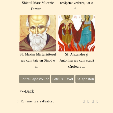
Sfântul Mare Mucenic
recăpătat vederea, iar o
Dimitri...
f...
Sf. Maxim Mărturisitorul
Sf. Alexandru și
sau cum taie un Sinod o
Antonina sau cum scapă
m...
căprioara ...
Corifeii Apostolilor
Petru și Pavel
Sf. Apostoli
<--Back
Comments are disabled