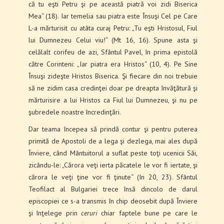
că tu eşti Petru şi pe această piatră voi zidi Biserica
Mea“ (18). Iar temelia sau piatra este Însuşi Cel pe Care
L-a mărturisit cu atâta curaj Petru: „Tu eşti Hristosul, Fiul
lui Dumnezeu Celui viu!“ (Mt 16, 16). Spune asta şi
celălalt corifeu de azi, Sfântul Pavel, în prima epistolă
către Corinteni: „Iar piatra era Hristos“ (10, 4). Pe Sine
Însuşi zideşte Hristos Biserica. Şi fiecare din noi trebuie
să ne zidim casa credinţei doar pe dreapta învăţătură şi
mărturisire a lui Hristos ca Fiul lui Dumnezeu, şi nu pe
şubredele noastre încredinţări.
Dar teama începea să prindă contur şi pentru puterea
primită de Apostoli de a lega şi dezlega, mai ales după
Înviere, când Mântuitorul a suflat peste toţi ucenicii Săi,
zicându-le: „Cărora veţi ierta păcatele le vor fi iertate, şi
cărora le veţi ţine vor fi ţinute“ (In 20, 23). Sfântul
Teofilact al Bulgariei trece însă dincolo de darul
episcopiei ce s-a transmis în chip deosebit după Înviere
şi înţelege prin
ceruri
chiar faptele bune pe care le