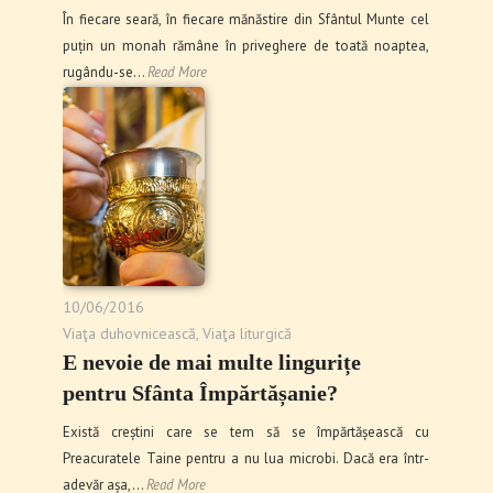
În fiecare seară, în fiecare mănăstire din Sfântul Munte cel
puțin un monah rămâne în priveghere de toată noaptea,
rugându-se…
Read More
10/06/2016
Viaţa duhovnicească
,
Viaţa liturgică
E nevoie de mai multe lingurițe
pentru Sfânta Împărtășanie?
Există creștini care se tem să se împărtășească cu
Preacuratele Taine pentru a nu lua microbi. Dacă era într-
adevăr așa,…
Read More