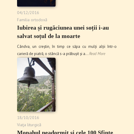
04/12/2016
Familia ortodoxă
Iubirea și rugăciunea unei soții i-au
salvat soțul de la moarte
Cândva, un creștin, în timp ce săpa cu mulți alții într-o
carieră de piatră, o stâncă s-a prăbușit și a…
Read More
18/10/2016
Viaţa liturgică
Monahul neadormit și cele 100 Sfinte