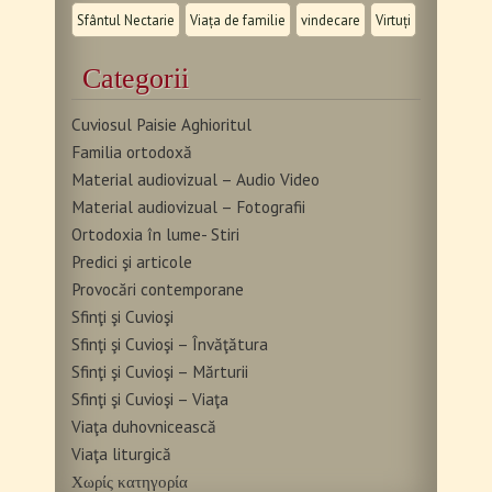
Sfântul Nectarie
Viața de familie
vindecare
Virtuți
Categorii
Cuviosul Paisie Aghioritul
Familia ortodoxă
Material audiovizual – Audio Video
Material audiovizual – Fotografii
Ortodoxia în lume- Stiri
Predici şi articole
Provocări contemporane
Sfinţi şi Cuvioşi
Sfinţi şi Cuvioşi – Învăţătura
Sfinţi şi Cuvioşi – Mărturii
Sfinţi şi Cuvioşi – Viaţa
Viaţa duhovnicească
Viaţa liturgică
Χωρίς κατηγορία