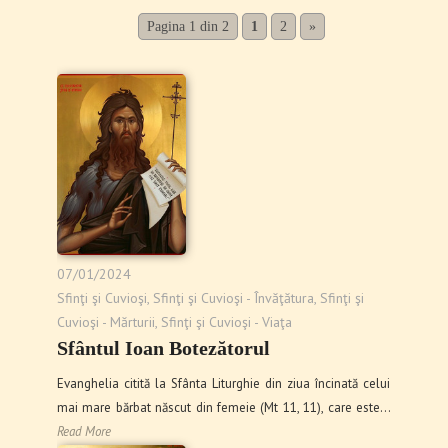
Pagina 1 din 2
1
2
»
07/01/2024
Sfinţi şi Cuvioşi
,
Sfinţi şi Cuvioşi - Învăţătura
,
Sfinţi şi
Cuvioşi - Mărturii
,
Sfinţi şi Cuvioşi - Viaţa
Sfântul Ioan Botezătorul
Evanghelia citită la Sfânta Liturghie din ziua încinată celui
mai mare bărbat născut din femeie (Mt 11, 11), care este…
Read More