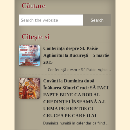
Căutare
Citește și
Conferință despre Sf. Paisie
Aghioritul la București – 5 martie
2015
Conferință despre Sf. Paisie Aghioritul la București…
Cuvânt la Duminica după
Înălțarea Sfintei Cruci: SĂ FACI
FAPTE BUNE CA ROD AL
CREDINȚEI ÎNSEAMNĂ A-L
URMA PE HRISTOS CU
CRUCEA PE CARE O AI
Duminica numită în calendar ca fiind de după Înălţarea…