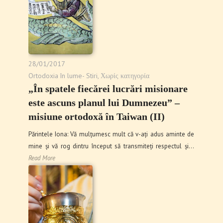
28/01/2017
Ortodoxia în lume- Stiri
,
Χωρίς κατηγορία
„În spatele fiecărei lucrări misionare
este ascuns planul lui Dumnezeu” ‒
misiune ortodoxă în Taiwan (II)
Părintele Iona: Vă mulțumesc mult că v-ați adus aminte de
mine și vă rog dintru început să transmiteți respectul și…
Read More