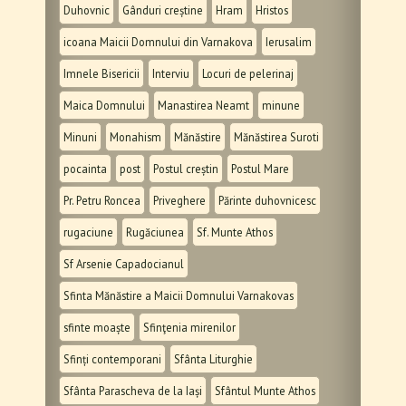
Duhovnic
Gânduri creștine
Hram
Hristos
icoana Maicii Domnului din Varnakova
Ierusalim
Imnele Bisericii
Interviu
Locuri de pelerinaj
Maica Domnului
Manastirea Neamt
minune
Minuni
Monahism
Mănăstire
Mănăstirea Suroti
pocainta
post
Postul creștin
Postul Mare
Pr. Petru Roncea
Priveghere
Părinte duhovnicesc
rugaciune
Rugăciunea
Sf. Munte Athos
Sf Arsenie Capadocianul
Sfinta Mănăstire a Maicii Domnului Varnakovas
sfinte moaște
Sfinţenia mirenilor
Sfinți contemporani
Sfânta Liturghie
Sfânta Parascheva de la Iași
Sfântul Munte Athos