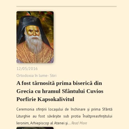
12/05/2016
Ortodoxia în lume- Stiri
A fost târnosită prima biserică din
Grecia cu hramul Sfântului Cuvios
Porfirie Kapsokalivitul
Ceremonia sfințirii locașului de închinare și prima Sfântă
Liturghie au fost săvârșite sub protia Înaltpreasfințitului
Ieronim, Arhiepiscop al Atenei și…
Read More