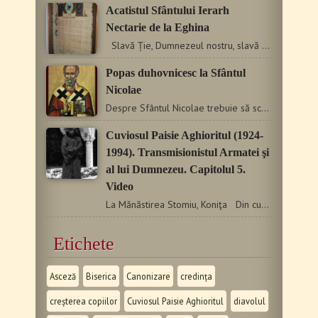
Acatistul Sfântului Ierarh
Nectarie de la Eghi­na
Slavă Ție, Dumnezeul nostru, slavă Ție. Împărate…
Popas duhovnicesc la Sfântul
Nicolae
Despre Sfântul Nicolae trebuie să scriem cu blânde cuvinte…
Cuviosul Paisie Aghioritul (1924-
1994). Transmisionistul Armatei şi
al lui Dumnezeu. Capitolul 5.
Video
La Mănăstirea Stomiu, Koniţa Din cuprins: rezidirea…
Etichete
Asceză
Biserica
Canonizare
credința
creșterea copiilor
Cuviosul Paisie Aghioritul
diavolul