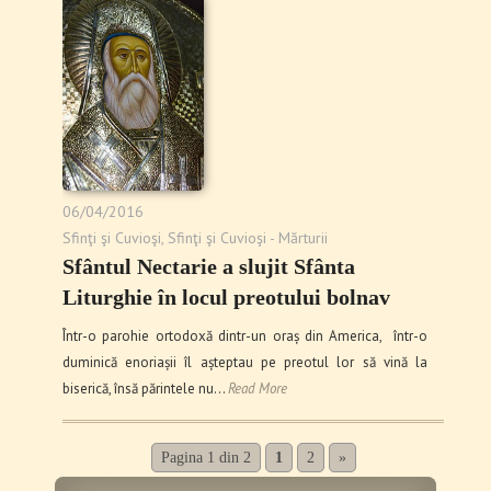
06/04/2016
Sfinţi şi Cuvioşi
,
Sfinţi şi Cuvioşi - Mărturii
Sfântul Nectarie a slujit Sfânta
Liturghie în locul preotului bolnav
Într-o parohie ortodoxă dintr-un oraș din America, într-o
duminică enoriașii îl așteptau pe preotul lor să vină la
biserică, însă părintele nu…
Read More
Pagina 1 din 2
1
2
»