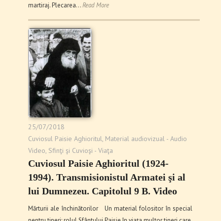
martiraj. Plecarea…
Read More
25/07/2018
Cuviosul Paisie Aghioritul
,
Material audiovizual - Audio
Video
,
Sfinţi şi Cuvioşi - Viaţa
Cuviosul Paisie Aghioritul (1924-
1994). Transmisionistul Armatei şi al
lui Dumnezeu. Capitolul 9 B. Video
Mărturii ale închinătorilor Un material folositor în special
pentru tineri: rolul Sfântului Paisie în viața multor tineri care,