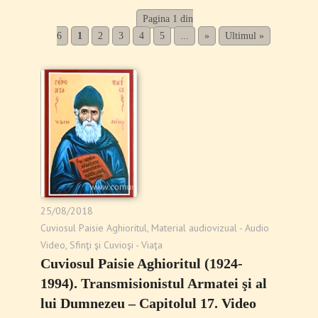
Pagina 1 din
6
1
2
3
4
5
...
»
Ultimul »
25/08/2018
Cuviosul Paisie Aghioritul
,
Material audiovizual - Audio
Video
,
Sfinţi şi Cuvioşi - Viaţa
Cuviosul Paisie Aghioritul (1924-
1994). Transmisionistul Armatei şi al
lui Dumnezeu – Capitolul 17. Video