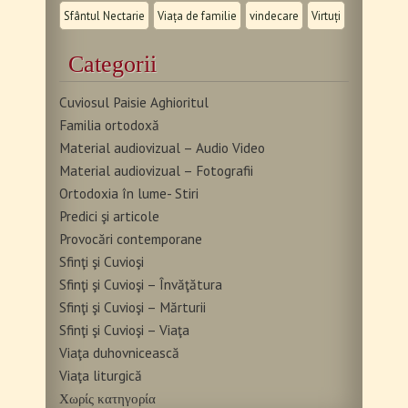
Sfântul Nectarie
Viața de familie
vindecare
Virtuți
Categorii
Cuviosul Paisie Aghioritul
Familia ortodoxă
Material audiovizual – Audio Video
Material audiovizual – Fotografii
Ortodoxia în lume- Stiri
Predici şi articole
Provocări contemporane
Sfinţi şi Cuvioşi
Sfinţi şi Cuvioşi – Învăţătura
Sfinţi şi Cuvioşi – Mărturii
Sfinţi şi Cuvioşi – Viaţa
Viaţa duhovnicească
Viaţa liturgică
Χωρίς κατηγορία