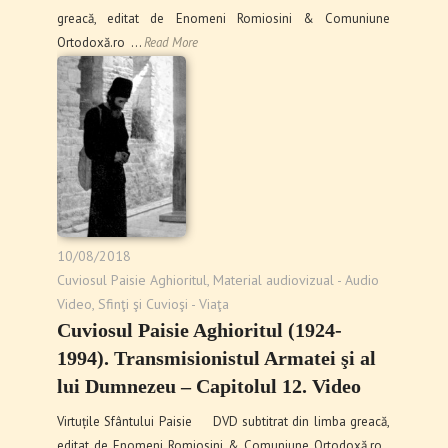
greacă, editat de Enomeni Romiosini & Comuniune
Ortodoxă.ro …
Read More
10/08/2018
Cuviosul Paisie Aghioritul
,
Material audiovizual - Audio
Video
,
Sfinţi şi Cuvioşi - Viaţa
Cuviosul Paisie Aghioritul (1924-
1994). Transmisionistul Armatei şi al
lui Dumnezeu – Capitolul 12. Video
Virtuțile Sfântului Paisie DVD subtitrat din limba greacă,
editat de Enomeni Romiosini & Comuniune Ortodoxă.ro