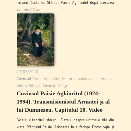
minuni făcute de Sfântul Paisie Aghioritul după plecarea
sa…
Read More
27/07/2018
Cuviosul Paisie Aghioritul
,
Material audiovizual - Audio
Video
,
Sfinţi şi Cuvioşi - Viaţa
Cuviosul Paisie Aghioritul (1924-
1994). Transmisionistul Armatei şi al
lui Dumnezeu. Capitolul 10. Video
Boala și fericitul sfârșit Detalii despre ultimele zile din
viața Sfântului Paisie. Răbdarea în suferințe. Doxologie și