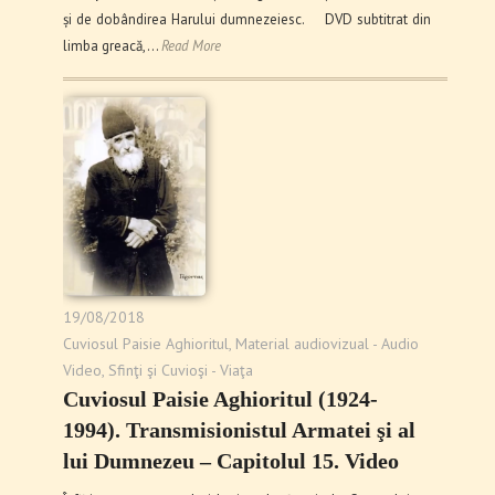
și de dobândirea Harului dumnezeiesc. DVD subtitrat din
limba greacă,…
Read More
19/08/2018
Cuviosul Paisie Aghioritul
,
Material audiovizual - Audio
Video
,
Sfinţi şi Cuvioşi - Viaţa
Cuviosul Paisie Aghioritul (1924-
1994). Transmisionistul Armatei şi al
lui Dumnezeu – Capitolul 15. Video