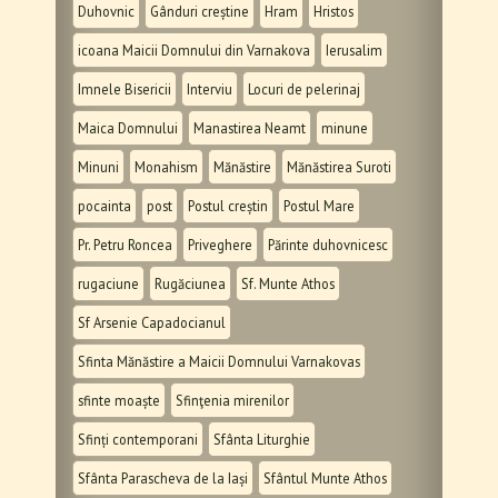
Duhovnic
Gânduri creștine
Hram
Hristos
icoana Maicii Domnului din Varnakova
Ierusalim
Imnele Bisericii
Interviu
Locuri de pelerinaj
Maica Domnului
Manastirea Neamt
minune
Minuni
Monahism
Mănăstire
Mănăstirea Suroti
pocainta
post
Postul creștin
Postul Mare
Pr. Petru Roncea
Priveghere
Părinte duhovnicesc
rugaciune
Rugăciunea
Sf. Munte Athos
Sf Arsenie Capadocianul
Sfinta Mănăstire a Maicii Domnului Varnakovas
sfinte moaște
Sfinţenia mirenilor
Sfinți contemporani
Sfânta Liturghie
Sfânta Parascheva de la Iași
Sfântul Munte Athos