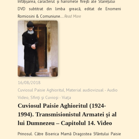
Înfățișarea, caracterul și harismele firești ale Starețului
DVD subtitrat din limba greacă, editat de Enomeni
Romiosini & Comuniune…
Read More
16/08/2018
Cuviosul Paisie Aghioritul
,
Material audiovizual - Audio
Video
,
Sfinţi şi Cuvioşi - Viaţa
Cuviosul Paisie Aghioritul (1924-
1994). Transmisionistul Armatei şi al
lui Dumnezeu – Capitolul 14. Video
Prinosul. Către Biserica Mamă Dragostea Sfântului Paisie