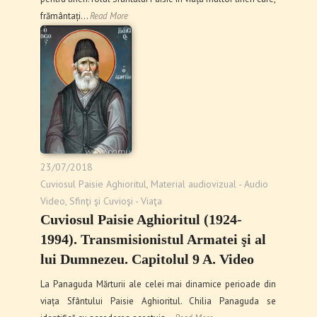
frământați…
Read More
23/07/2018
Cuviosul Paisie Aghioritul
,
Material audiovizual - Audio
Video
,
Sfinţi şi Cuvioşi - Viaţa
Cuviosul Paisie Aghioritul (1924-
1994). Transmisionistul Armatei şi al
lui Dumnezeu. Capitolul 9 A. Video
La Panaguda Mărturii ale celei mai dinamice perioade din
viața Sfântului Paisie Aghioritul. Chilia Panaguda se