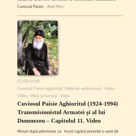
Cuviosul Paisie…
Read More
07/08/2018
Cuviosul Paisie Aghioritul
,
Material audiovizual - Audio
Video
,
Sfinţi şi Cuvioşi - Viaţa
Cuviosul Paisie Aghioritul (1924-1994)
Transmisionistul Armatei şi al lui
Dumnezeu – Capitolul 11. Video
Minuni după adormirea sa Acest capitol prezintă o serie de