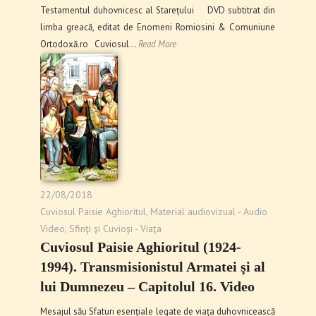
Testamentul duhovnicesc al Starețului DVD subtitrat din
limba greacă, editat de Enomeni Romiosini & Comuniune
Ortodoxă.ro Cuviosul…
Read More
22/08/2018
Cuviosul Paisie Aghioritul
,
Material audiovizual - Audio
Video
,
Sfinţi şi Cuvioşi - Viaţa
Cuviosul Paisie Aghioritul (1924-
1994). Transmisionistul Armatei şi al
lui Dumnezeu – Capitolul 16. Video
Mesajul său Sfaturi esențiale legate de viața duhovnicească