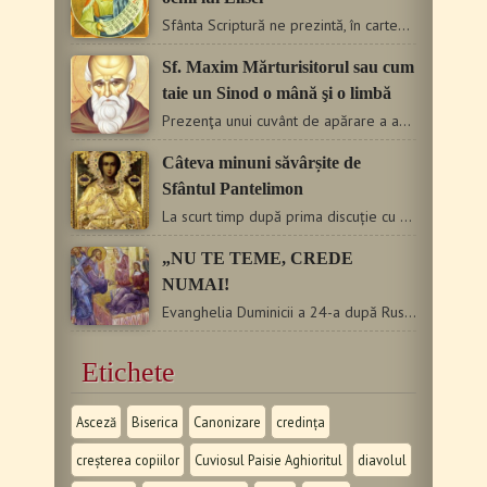
Sfânta Scriptură ne prezintă, în cartea a patra a Regilor,…
Sf. Maxim Mărturisitorul sau cum
taie un Sinod o mână şi o limbă
Prezenţa unui cu­vânt de apărare a adevărului de credin­ţă…
Câteva minuni săvârșite de
Sfântul Pantelimon
La scurt timp după prima discuție cu Sfântul Ermolae, tânărul…
„NU TE TEME, CREDE
NUMAI!
Evanghelia Duminicii a 24-a după Rusalii, Luca 8, 41-56 Mi-aduc…
Etichete
Asceză
Biserica
Canonizare
credința
creșterea copiilor
Cuviosul Paisie Aghioritul
diavolul