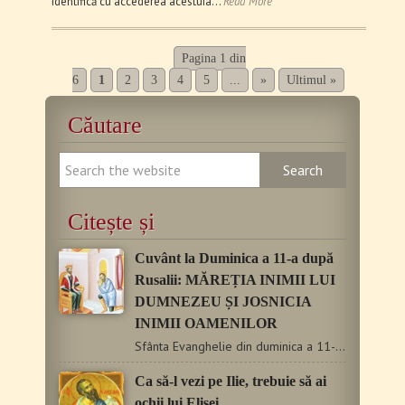
identifică cu accederea acestuia…
Read More
Pagina 1 din
6
1
2
3
4
5
...
»
Ultimul »
Căutare
Citește și
Cuvânt la Duminica a 11-a după
Rusalii: MĂREȚIA INIMII LUI
DUMNEZEU ȘI JOSNICIA
INIMII OAMENILOR
Sfânta Evanghelie din duminica a 11-a după Rusalii, de la…
Ca să-l vezi pe Ilie, trebuie să ai
ochii lui Elisei