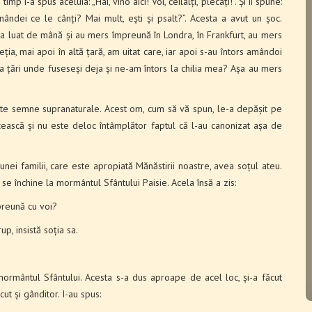
mp i-a spus aceluia: „Hai, vino aici! Voi, ceilalți, plecați!”. Și îi spune:
ândei ce le cânți? Mai mult, ești și psalt?”. Acesta a avut un șoc.
L-a luat de mână și au mers împreună în Londra, în Frankfurt, au mers
eția, mai apoi în altă țară, am uitat care, iar apoi s-au întors amândoi
tea țări unde fuseseși deja și ne-am întors la chilia mea? Așa au mers
lte semne supranaturale. Acest om, cum să vă spun, le-a depășit pe
cească și nu este deloc întâmplător faptul că l-au canonizat așa de
unei familii, care este apropiată Mănăstirii noastre, avea soțul ateu.
e închine la mormântul Sfântului Paisie. Acela însă a zis:
preună cu voi?
, insistă soția sa.
a mormântul Sfântului. Acesta s-a dus aproape de acel loc, și-a făcut
cut și gânditor. I-au spus: