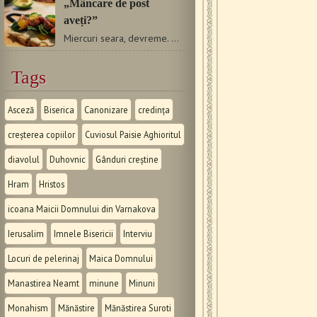
„Mâncare de post
aveți?”
Miercuri seara, devreme. După o îndelungată discuție pe…
Tags
Asceză
Biserica
Canonizare
credința
creșterea copiilor
Cuviosul Paisie Aghioritul
diavolul
Duhovnic
Gânduri creștine
Hram
Hristos
icoana Maicii Domnului din Varnakova
Ierusalim
Imnele Bisericii
Interviu
Locuri de pelerinaj
Maica Domnului
Manastirea Neamt
minune
Minuni
Monahism
Mănăstire
Mănăstirea Suroti