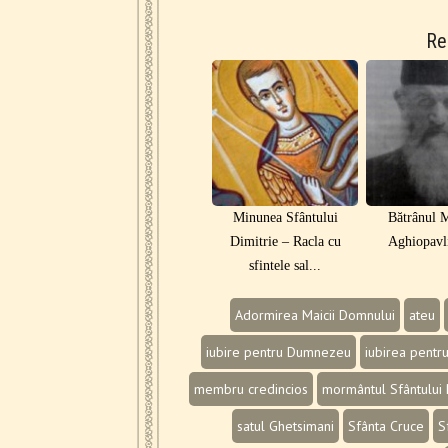
Re
Minunea Sfântului
Bătrânul M
Dimitrie ‒ Racla cu
Aghiopavli
sfintele sal...
Adormirea Maicii Domnului
ateu
iubire pentru Dumnezeu
iubirea pentr
membru credincios
mormântul Sfântului 
satul Ghetsimani
Sfânta Cruce
S