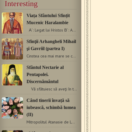
Interesting
Viața Sfântului Sfințit
Mucenic Haralambie
Α΄: Legat lui Hristos Β΄: Acum îmi încep ucenicia…
Sfinţii Arhangheli Mihail
şi Gavriil (partea I)
Cinstea cea mai mare se cuvine doar lui Dumnezeu. A da făpturii…
Sfântul Nectarie al
Pentapolei.
Discernământul
Vă sfătuiesc să aveţi în toate discer­nământ…
Când tinerii învață să
iubească, schimbă lumea
(II)
Mitropolitul Atanasie de Lemesol De multe ori nu putem să înțelegem…