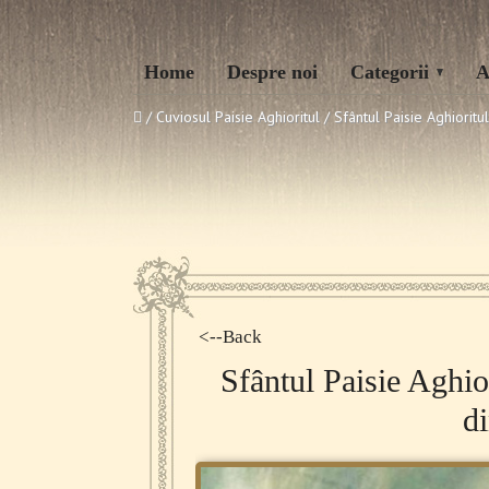
Home
Despre noi
Categorii
A
/ Cuviosul Paisie Aghioritul /
Sfântul Paisie Aghioritul
<--Back
Sfântul Paisie Aghior
d