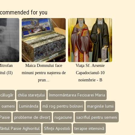
commended for you
itrofan
Maica Domnului face
Viaţa Sf. Arsenie
tul (II)
minuni pentru nașterea de
Capadocianul-10
prun...
noiembrie - B
călugăr
chilia starețului
înmormântarea Fecioarei Maria
u oameni
Luminânda
mă rog pentru bolnavi
marginile lumii
Paisie
probleme de divorț
rugaciune
sacrifiul pentru semeni
fântul Paisie Aghioritul
Sfinții Apostoli
terapie intensivă