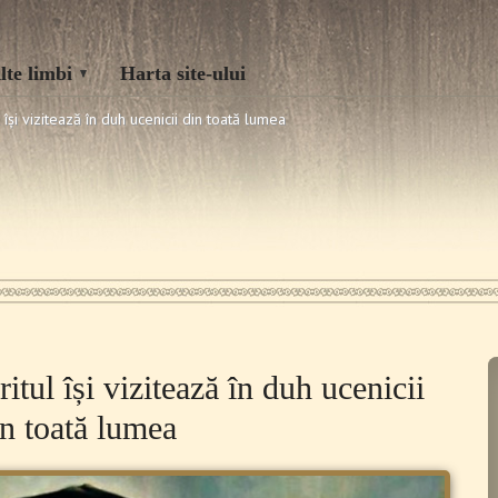
lte limbi
Harta site-ului
 își vizitează în duh ucenicii din toată lumea
itul își vizitează în duh ucenicii
in toată lumea