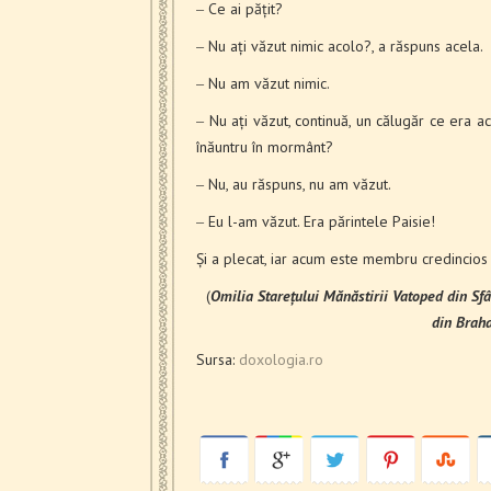
‒ Ce ai pățit?
‒ Nu ați văzut nimic acolo?, a răspuns acela.
‒ Nu am văzut nimic.
‒ Nu ați văzut, continuă, un călugăr ce era 
înăuntru în mormânt?
‒ Nu, au răspuns, nu am văzut.
‒ Eu l-am văzut. Era părintele Paisie!
Și a plecat, iar acum este membru credincios în 
(
Omilia Starețului Mănăstirii Vatoped din Sfâ
din Braha
Sursa:
doxologia.ro