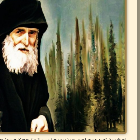
ului Cuvios Paisie. Ce îl caracterizează pe acest mare om? Sacrificiul