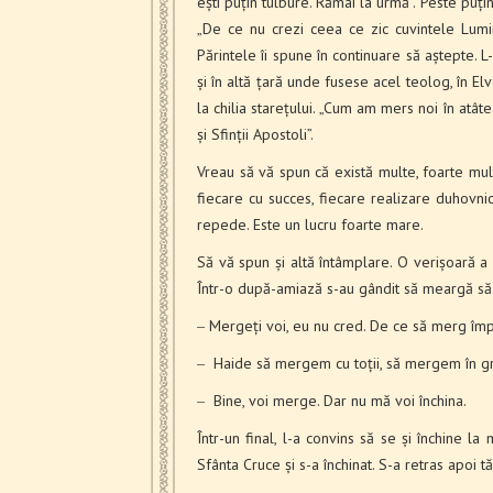
ești puțin tulbure. Rămâi la urmă”. Peste puțin ti
„De ce nu crezi ceea ce zic cuvintele Lumin
Părintele îi spune în continuare să aștepte. 
și în altă țară unde fusese acel teolog, în Elv
la chilia starețului. „Cum am mers noi în atâ
și Sfinții Apostoli”.
Vreau să vă spun că există multe, foarte mu
fiecare cu succes, fiecare realizare duhovni
repede. Este un lucru foarte mare.
Să vă spun și altă întâmplare. O verișoară a 
Într-o după-amiază s-au gândit să meargă să s
‒ Mergeți voi, eu nu cred. De ce să merg îm
‒ Haide să mergem cu toții, să mergem în grup
‒ Bine, voi merge. Dar nu mă voi închina.
Într-un final, l-a convins să se și închine l
Sfânta Cruce și s-a închinat. S-a retras apoi tă