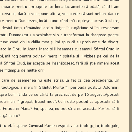
la moarte pentru aproapele lui. Îmi aduc aminte că odată, când l-am
plă ceva ce, dacă o voi spune altora, vor crede că sunt nebun, dar ce
re pentru Dumnezeu, încât atunci când mă copleșea această iubire,
 destul timp, rămânând acolo liniștit în rugăciune și îmi reveneam
entru Dumnezeu s-a schimbat și s-a transformat în dragoste pentru
tunci când vin la chilia mea și îmi spun că au probleme de divorț.
co, în Cipru, în Atena. Merg și îi însemnez cu semnul Sfintei Cruci, în
oi, mă rog pentru bolnavi, merg în spitale și îi vizitez pe cei de la
l Sfintei Cruci, iar aceștia se însănătoșesc, fără să știe nimeni acest
 se întâmplă de multe ori”.
e, care de asemenea nu este scrisă, la fel ca cea precedentă. Un
 teologice, a mers în Sfântul Munte în perioada postului Adormirii
espre Luminânda ce se cântă la praznicul de pe 15 august: „Apostoli
etsimani, îngropați trupul meu”: Cum este posibil ca apostolii să fi
 Fecioarei Maria? Eu, spunea, nu pot să cred aceasta. Posibil să fi
eargă acolo?
t cu el. Îi spune Cuviosul Paisie respectivului teolog: „Tu, teologule,