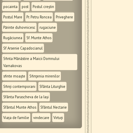
pocainta
post
Postul creștin
Postul Mare
Pr. Petru Roncea
Priveghere
Părinte duhovnicesc
rugaciune
Rugăciunea
Sf. Munte Athos
Sf Arsenie Capadocianul
Sfinta Mănăstire a Maicii Domnului
Varnakovas
sfinte moaște
Sfinţenia mirenilor
Sfinți contemporani
Sfânta Liturghie
Sfânta Parascheva de la Iași
Sfântul Munte Athos
Sfântul Nectarie
Viața de familie
vindecare
Virtuți