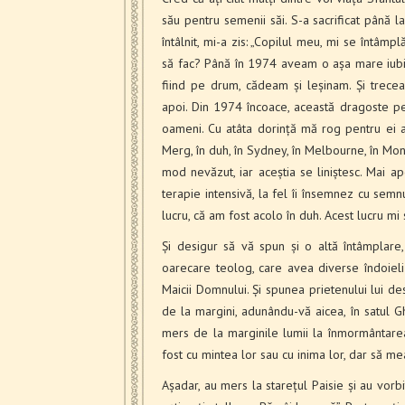
său pentru semenii săi. S-a sacrificat până 
întâlnit, mi-a zis: „Copilul meu, mi se întâm
să fac? Până în 1974 aveam o așa mare iubi
fiind pe drum, cădeam și leșinam. Și trecea
apoi. Din 1974 încoace, această dragoste p
oameni. Cu atâta dorință mă rog pentru ei a
Merg, în duh, în Sydney, în Melbourne, în Mona
mod nevăzut, iar aceștia se liniștesc. Mai ap
terapie intensivă, la fel îi însemnez cu semnu
lucru, că am fost acolo în duh. Acest lucru mi
Și desigur să vă spun și o altă întâmplar
oarecare teolog, care avea diverse îndoieli
Maicii Domnului. Și spunea prietenului lui d
de la margini, adunându-vă aicea, în satul Gh
mers de la marginile lumii la înmormântarea
fost cu mintea lor sau cu inima lor, dar să m
Așadar, au mers la starețul Paisie și au vorbi