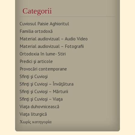
Categorii
Cuviosul Paisie Aghioritul
Familia ortodoxă
Material audiovizual – Audio Video
Material audiovizual – Fotografii
Ortodoxia în lume- Stiri
Predici şi articole
Provocări contemporane
Sfinţi şi Cuvioşi
Sfinţi şi Cuvioşi – Învăţătura
Sfinţi şi Cuvioşi – Mărturii
Sfinţi şi Cuvioşi – Viaţa
Viaţa duhovnicească
Viaţa liturgică
Χωρίς κατηγορία