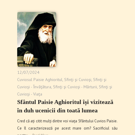
12/07/2024
Cuviosul Paisie Aghioritul
,
Sfinţi şi Cuvioşi
,
Sfinţi şi
Cuvioşi - Învăţătura
,
Sfinţi şi Cuvioşi - Mărturii
,
Sfinţi şi
Cuvioşi - Viaţa
Sfântul Paisie Aghioritul își vizitează
în duh ucenicii din toată lumea
Cred că ați citit mulți dintre voi viața Sfântului Cuvios Paisie.
Ce îl caracterizează pe acest mare om? Sacrificiul său