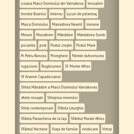
icoana Maicii Domnului din Varnakova
Ierusalim
Imnele Bisericii
Interviu
Locuri de pelerinaj
Maica Domnului
Manastirea Neamt
minune
Minuni
Monahism
Mănăstire
Mănăstirea Suroti
pocainta
post
Postul creștin
Postul Mare
Pr. Petru Roncea
Priveghere
Părinte duhovnicesc
rugaciune
Rugăciunea
Sf. Munte Athos
Sf Arsenie Capadocianul
Sfinta Mănăstire a Maicii Domnului Varnakovas
sfinte moaște
Sfinţenia mirenilor
Sfinți contemporani
Sfânta Liturghie
Sfânta Parascheva de la Iași
Sfântul Munte Athos
Sfântul Nectarie
Viața de familie
vindecare
Virtuți