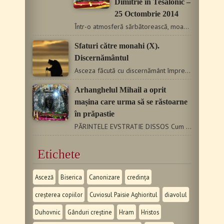
Dimitrie în Tesalonic –
25 Octombrie 2014
Într-o atmosferă sărbătorească, moaştele şi icoana Sfântului…
Sfaturi către monahi (X).
Discernământul
Asceza făcută cu discernământ împreună cu smerenia şi…
Arhanghelul Mihail a oprit
mașina care urma să se răstoarne
în prăpastie
PĂRINTELE EVSTRATIE DISSOS Cum se terminase Sfânta Liturghie,…
Etichete
Asceză
Biserica
Canonizare
credința
creșterea copiilor
Cuviosul Paisie Aghioritul
diavolul
Duhovnic
Gânduri creștine
Hram
Hristos