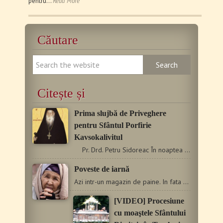
pentru…
Read More
Căutare
Citește și
Prima slujbă de Priveghere
pentru Sfântul Porfirie
Kavsokalivitul
Pr. Drd. Petru Sidoreac În noaptea dintre 1 și 2 decembrie…
Poveste de iarnă
Azi intr-un magazin de paine. In fata mea o batranica imbracata…
[VIDEO] Procesiune
cu moaştele Sfântului