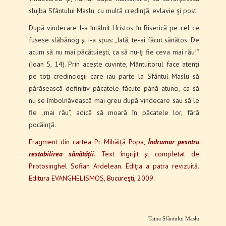
slujba Sfântului Maslu, cu multă credinţă, evlavie şi post.
După vindecare l‑a întâlnit Hristos în Biserică pe cel ce
fusese slăbănog şi i‑a spus: „Iată, te‑ai făcut sănătos. De
acum să nu mai păcătuieşti, ca să nu‑ţi fie ceva mai rău!”
(Ioan 5, 14). Prin aceste cuvinte, Mântuitorul face atenţi
pe toţi credincioşii care iau parte la Sfântul Maslu să
părăsească definitiv păcatele făcute până atunci, ca să
nu se îmbolnă­vească mai greu după vindecare sau să le
fie „mai rău”, adică să moară în păcatele lor, fără
pocăinţă.
Fragment din cartea Pr. Mihăiță Popa,
Îndrumar pesntru
restabilirea sănătății
.
Text îngrijit şi completat de
Protosinghel Sofian Ardelean. Ediţia a patra revizuită.
Editura EVANGHELISMOS, Bucureşti, 2009.
Taina Sfântului Maslu