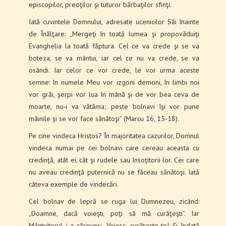
episcopilor, preoţilor şi tuturor bărbaţilor sfinţi.
Iată cuvintele Domnului, adresate ucenicilor Săi înainte
de Înălţare: „Mergeţi în toată lumea şi pro­povăduiţi
Evanghelia la toată făptura. Cel ce va crede şi se va
boteza, se va mântui, iar cel ce nu va crede, se va
osândi. Iar celor ce vor crede, le vor urma aceste
semne: în numele Meu vor izgoni demoni, în limbi noi
vor grăi, şerpi vor lua în mână şi de vor bea ceva de
moarte, nu‑i va vătăma; peste bolnavi îşi vor pune
mâinile şi se vor face sănătoşi” (Marcu 16, 15‑18).
Pe cine vindeca Hristos? În majoritatea cazurilor, Domnul
vindeca numai pe cei bolnavi care cereau aceasta cu
credinţă, atât ei, cât şi rudele sau înso­ţitorii lor. Cei care
nu aveau credinţă puternică nu se făceau sănătoşi. Iată
câteva exemple de vindecări.
Cel bolnav de lepră se ruga lui Dumnezeu, zicând:
„Doamne, dacă voieşti, poţi să mă curăţeşti”. Iar
Mântuitorul i‑a răspuns: „Voiesc, curăţeşte‑te! Şi îndată