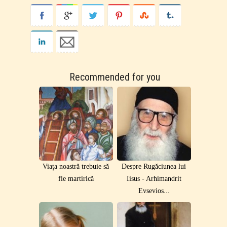
Recommended for you
Viața noastră trebuie să
Despre Rugăciunea lui
fie martirică
Iisus - Arhimandrit
Evsevios...