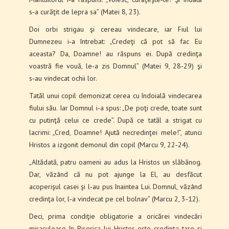
s‑a curăţit de lepra sa” (Matei 8, 23).
Doi orbi strigau şi cereau vindecare, iar Fiul lui
Dumnezeu i‑a întrebat: „Credeţi că pot să fac Eu
aceasta? Da, Doamne! au răspuns ei. După credinţa
voastră fie vouă, le‑a zis Domnul” (Matei 9, 28‑29) şi
s‑au vindecat ochii lor.
Tatăl unui copil demonizat cerea cu îndoială vin­decarea
fiului său. Iar Domnul i‑a spus: „De poţi crede, toate sunt
cu putinţă celui ce crede”. După ce tatăl a strigat cu
lacrimi: „Cred, Doamne! Ajută ne­cre­dinţei mele!”, atunci
Hristos a izgonit demonul din copil (Marcu 9, 22‑24).
„Altădată, patru oameni au adus la Hristos un slăbănog.
Dar, văzând că nu pot ajunge la El, au desfăcut
acoperişul casei şi l‑au pus înaintea Lui. Domnul, văzând
credinţa lor, l‑a vindecat pe cel bol­nav” (Marcu 2, 3‑12).
Deci, prima condiţie obligatorie a oricărei vinde­cări
miraculoase în Biserica lui Hristos este credinţa tare şi