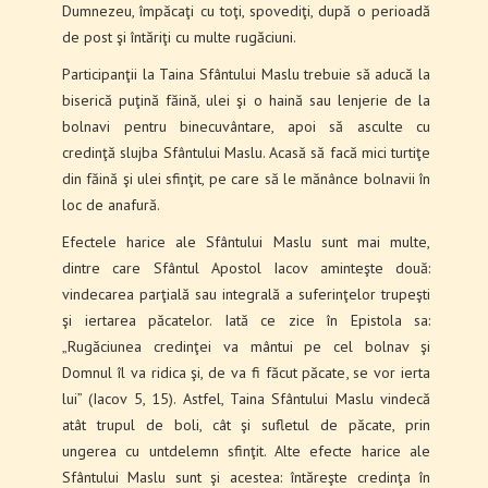
Dumnezeu, împăcaţi cu toţi, spovediţi, după o perioadă
de post şi întăriţi cu multe rugăciuni.
Participanţii la Taina Sfântului Maslu trebuie să aducă la
biserică puţină făină, ulei şi o haină sau lenjerie de la
bolnavi pentru binecuvântare, apoi să asculte cu
credinţă slujba Sfântului Maslu. Acasă să facă mici turtiţe
din făină şi ulei sfinţit, pe care să le mănânce bolnavii în
loc de anafură.
Efectele harice ale Sfântului Maslu sunt mai multe,
dintre care Sfântul Apostol Iacov aminteşte două:
vindecarea parţială sau integrală a suferin­ţelor trupeşti
şi iertarea păcatelor. Iată ce zice în Epistola sa:
„Rugăciunea credinţei va mântui pe cel bolnav şi
Domnul îl va ridica şi, de va fi făcut păcate, se vor ierta
lui” (Iacov 5, 15). Astfel, Taina Sfântului Maslu vindecă
atât trupul de boli, cât şi sufletul de păcate, prin
ungerea cu untdelemn sfinţit. Alte efecte harice ale
Sfântului Maslu sunt şi acestea: întăreşte credinţa în