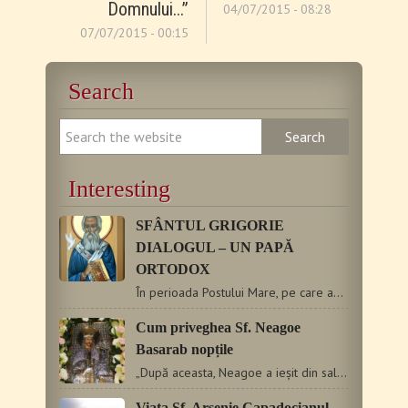
Domnului...”
04/07/2015 - 08:28
07/07/2015 - 00:15
Search
Interesting
SFÂNTUL GRIGORIE
DIALOGUL – UN PAPĂ
ORTODOX
În perioada Postului Mare, pe care aproape am traversat-o,…
Cum priveghea Sf. Neagoe
Basarab nopțile
„După aceasta, Neagoe a ieșit din sala cea mare a tronului…
Viaţa Sf. Arsenie Capadocianul –