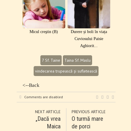
Micul creştin (B)
Durere și boli în viața
Cuviosului Paisie
Aghiorit...
7 Sf. Taine
Taina Sf. Maslu
vindecarea trupească și sufletească
<--Back
Comments are disabled
NEXT ARTICLE
PREVIOUS ARTICLE
„Dacă vrea
O turmă mare
Maica
de porci