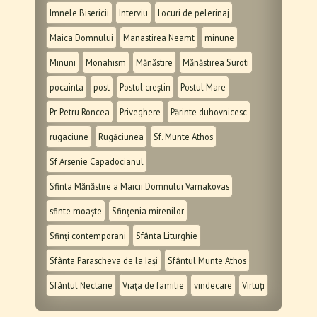
Imnele Bisericii
Interviu
Locuri de pelerinaj
Maica Domnului
Manastirea Neamt
minune
Minuni
Monahism
Mănăstire
Mănăstirea Suroti
pocainta
post
Postul creștin
Postul Mare
Pr. Petru Roncea
Priveghere
Părinte duhovnicesc
rugaciune
Rugăciunea
Sf. Munte Athos
Sf Arsenie Capadocianul
Sfinta Mănăstire a Maicii Domnului Varnakovas
sfinte moaște
Sfinţenia mirenilor
Sfinți contemporani
Sfânta Liturghie
Sfânta Parascheva de la Iași
Sfântul Munte Athos
Sfântul Nectarie
Viața de familie
vindecare
Virtuți