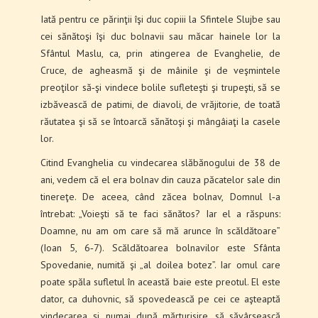
Iată pentru ce părinţii îşi duc copiii la Sfintele Slujbe sau
cei sănătoşi îşi duc bolnavii sau măcar hainele lor la
Sfântul Maslu, ca, prin atingerea de Evanghelie, de
Cruce, de agheasmă şi de mâinile şi de veşmintele
preoţilor să‑şi vindece bolile sufleteşti şi trupeşti, să se
izbăvească de patimi, de diavoli, de vrăjitorie, de toată
răutatea şi să se întoarcă sănă­toşi şi mângâiaţi la casele
lor.
Citind Evanghelia cu vindecarea slăbănogului de 38 de
ani, vedem că el era bolnav din cauza păca­telor sale din
tinereţe. De aceea, când zăcea bolnav, Domnul l‑a
întrebat: „Voieşti să te faci sănătos? Iar el a răspuns:
Doamne, nu am om care să mă arunce în scăldătoare”
(Ioan 5, 6‑7). Scăldătoarea bolnavilor este Sfânta
Spovedanie, numită şi „al doilea botez”. Iar omul care
poate spăla sufletul în această baie este preotul. El este
dator, ca duhovnic, să spove­dească pe cei ce aşteaptă
vindecarea şi, numai după mărturisire, să săvârşească