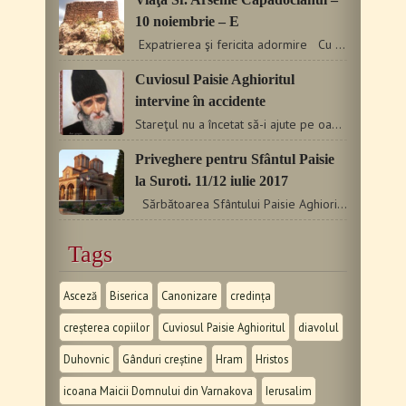
10 noiembrie – E
Expatrierea şi fericita adormire Cu un an înainte…
Cuviosul Paisie Aghioritul
intervine în accidente
Stareţul nu a încetat să-i ajute pe oameni nici chiar după…
Priveghere pentru Sfântul Paisie
la Suroti. 11/12 iulie 2017
Sărbătoarea Sfântului Paisie Aghioritul a adunat și…
Tags
Asceză
Biserica
Canonizare
credința
creșterea copiilor
Cuviosul Paisie Aghioritul
diavolul
Duhovnic
Gânduri creștine
Hram
Hristos
icoana Maicii Domnului din Varnakova
Ierusalim