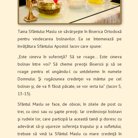
Taina Sfântului Maslu se săvârşeşte în Biserica Ortodoxă
pentru vindecarea bolnavilor. Ea se înteme­iază pe
învăţătura Sfântului Apostol Iacov care spune:
„Este cineva în suferinţă? Să se roage… Este cineva
bolnav între voi? Să cheme preoţii Bisericii şi să se
roage pentru el ungându‑l cu untdelemn în numele
Domnului. Şi rugăciunea credinţei va mân­tui pe cel
bolnav şi, de va fi făcut păcate, se vor ierta lui” (Iacov 5,
13‑15).
Sfântul Maslu se face, de obicei, în zilele de post cu
trei, cu cinci sau cu şapte preoţi. Iar credincioşii bolnavi
şi rudele lor, care participă la această taină şi doresc cu
adevărat să‑şi uşureze suferinţa trupu­lui şi a sufletului,
trebuie să vină la Sfântul Maslu cu mare credinţă în