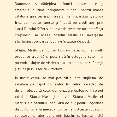
Dumnezeu şi nădejdea mân­tuirii, aduce pace şi
smerenie în inimă, pregă­teşte sufletul pentru marea
călătorie spre cer şi primirea Sfintei Împărtăşanii, alungă
frica de moar­te, uneşte şi împacă pe credincioşi prin
Harul Duhului Sfânt şi ne învredniceşte pe toţi de sfârşit
creştinesc. De aceea, Sfântul Maslu se săvârşeşte
săptămânal pen­tru cei bolnavi, în zilele de post.
Sfântul Maslu pentru cei bolnavi, făcut cu mai mulţi
preoţi, cu credinţă şi post, intră în categoria celor mai
puternice slujbe de vindecare alinare a bo­lilor sufleteşti
şi trupeşti în Biserica Ortodoxă.
În unele cazuri se mai pot citi şi alte rugăciuni de
sănătate pe capul bolnavilor. Iar celor posedaţi de
duhuri rele, adică celor demonizaţi şi epileptici, li se pot
citi după Sfântul Maslu şi molitvele Sfântului Vasile cel
Mare şi ale Sfântului Ioan Gură de Aur, pentru izgonirea
diavolilor şi a farmecelor din oa­meni. Aceste rugăciuni
se citesc mai ales de preoţi bătrâni, cu har, cu multă