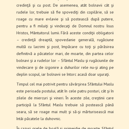
credinţă şi cu post. De asemenea, atât bolnavii cât şi
rudele lor, trebuie să fie spovediţi din copilărie, să se
roage cu mare evlavie şi să postească după putere,
pentru a fi miluiţi şi vindecaţi de Domnul nostru Iisus
Hristos, Mântuitorul lumii. Fără aceste condiţii obligatorii
– credinţă dreaptă, spovedanie generală, rugăciune
multă cu lacrimi şi post, împăcare cu toţi şi pără­sirea
definitivă a păcatelor mari, de moarte, din partea celor
bolnavi şi a rudelor lor – Sfântul Maslu şi rugăciunile de
vindecare şi de izgonire a duhurilor rele nu‑şi ating pe
deplin scopul, iar bolnavii se întorc acasă doar uşuraţi.
Timpul cel mai potrivit pentru săvârşirea Sfântu­lui Maslu
este perioada postului, atât în cele patru posturi, cât şi în
zilele de miercuri şi vineri. În aceste zile, creştinii care
participă la Sfântul Maslu trebuie să postească până
seara, să se roage mai mult şi să‑şi mărturisească mai
întâi păcatele la duhovnic.
În cazuri grele de boală şi primejdie de moarte, Sfântul