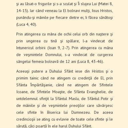
şi au lăsat‑o frigu­rile şi s‑a sculat şi Îi slujea Lui (Matei 8,
14‑15). Iar când veneau la El bolnavi mulţi, Iisus Hristos,
punându‑şi mâinile pe fiecare dintre ei, îi făcea sănătoşi
(Luca 4, 40).
Prin atingerea cu mâna de ochii celui orb din naştere şi
prin ungerea cu tină şi spălare, l‑a vin­decat de
întunericul orbirii (Ioan 9, 2‑7). Prin atin­gerea cu mâna
de veşmintele Domnului, s‑a vindecat de curgerea
sângelui femeia bolnavă de 12 ani (Luca 8, 43‑46).
Aceeaşi putere a Duhului Sfânt iese din Hristos şi o
primim tainic când ne atingem cu credinţă de El, prin
Sfânta Împărtăşanie, când ne atingem de Sfintele
Icoane, de Sfintele Moaşte, de Sfânta Evan­ghelie, de
untdelemnul sfinţit la Sfântul Maslu, de Sfântul Potir şi
de mâinile şi de veşmintele preoţilor care săvârşesc
cele sfinte în Biserica lui Dumnezeu. De aceea
credincioşii se ating cu evlavie de toate cele sfinte şi le
sărută, căci poartă în ele harul Duhului Sfânt.