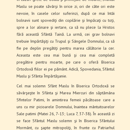
Maslu se poate săvârşi în orice zi, ori de câte ori este
nevoie, în casele celor suferinzi, după ce mai întâi
bolnavii sunt spovediţi din copilărie şi împăcaţi cu toţi,
spre a lor alinare şi iertare, ca să nu plece la Hristos
fără această Sfântă Taină. La urmă, cei grav bolnavi
trebuie împărtăşiţi cu Trupul şi Sângele Domnului, ca să
fie pe deplin pregătiţi pentru marea călătorie la cer.
Aceasta este cea mai bună şi cea mai completă
pregătire pentru moarte, pe care o oferă Biserica
Ortodoxă fiilor ei pe pământ. Adică, Spovedania, Sfântul
Maslu şi Sfânta Împărtăşanie.
Cel mai solemn Sfânt Maslu în Biserica Ortodoxă se
săvârşeşte în Sfânta şi Marea Miercuri din săptă­mâna
Sfintelor Patimi, în amintirea femeii păcătoase care a
uns cu mir picioarele Domnului, înaintea mântuitoarelor
Sale patimi (Matei 26, 7‑13; Luca 7, 37‑38). În această zi
se face Sfântul Maslu solemn şi în Biserica Sfântului
Mormânt, cu şapte mitropoliţi, în frunte cu Patriarhul