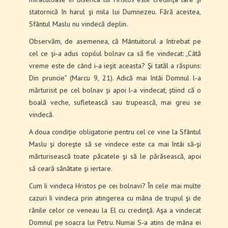
statornică în harul şi mila lui Dumnezeu. Fără acestea,
Sfântul Maslu nu vindecă deplin.
Observăm, de asemenea, că Mântuitorul a între­bat pe
cel ce şi‑a adus copilul bolnav ca să fie vindecat: „Câtă
vreme este de când i‑a ieşit aceasta? Şi tatăl a răspuns:
Din pruncie” (Marcu 9, 21). Adică mai întâi Domnul l‑a
mărturisit pe cel bolnav şi apoi l‑a vindecat, ştiind că o
boală veche, sufletească sau trupească, mai greu se
vindecă.
A doua condiţie obligatorie pentru cel ce vine la Sfântul
Maslu şi doreşte să se vindece este ca mai întâi să‑şi
mărturisească toate păcatele şi să le părăsească, apoi
să ceară sănătate şi iertare.
Cum îi vindeca Hristos pe cei bolnavi? În cele mai multe
cazuri îi vindeca prin atingerea cu mâna de trupul şi de
rănile celor ce veneau la El cu credinţă. Aşa a vindecat
Domnul pe soacra lui Petru. Numai S‑a atins de mâna ei