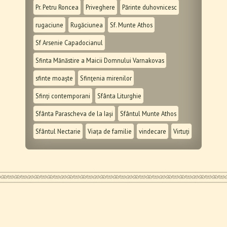
Pr. Petru Roncea
Priveghere
Părinte duhovnicesc
rugaciune
Rugăciunea
Sf. Munte Athos
Sf Arsenie Capadocianul
Sfinta Mănăstire a Maicii Domnului Varnakovas
sfinte moaște
Sfinţenia mirenilor
Sfinți contemporani
Sfânta Liturghie
Sfânta Parascheva de la Iași
Sfântul Munte Athos
Sfântul Nectarie
Viața de familie
vindecare
Virtuți