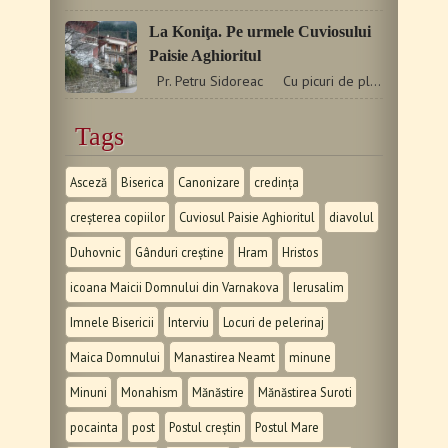
La Koniţa. Pe urmele Cuviosului
Paisie Aghioritul
Pr. Petru Sidoreac Cu picuri de ploaie fruntea mi-o…
Tags
Asceză
Biserica
Canonizare
credința
creșterea copiilor
Cuviosul Paisie Aghioritul
diavolul
Duhovnic
Gânduri creștine
Hram
Hristos
icoana Maicii Domnului din Varnakova
Ierusalim
Imnele Bisericii
Interviu
Locuri de pelerinaj
Maica Domnului
Manastirea Neamt
minune
Minuni
Monahism
Mănăstire
Mănăstirea Suroti
pocainta
post
Postul creștin
Postul Mare