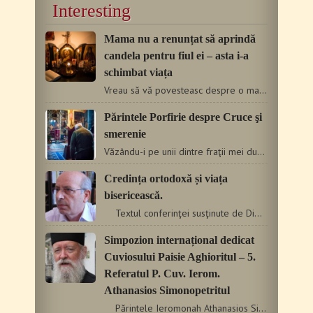
Interesting
Mama nu a renunțat să aprindă
candela pentru fiul ei – asta i-a
schimbat viața
Vreau să vă povesteasc despre o mamă care făcea totul…
Părintele Porfirie despre Cruce şi
smerenie
Văzându-i pe unii dintre fraţii mei duhovniceşti, obişnuiam…
Credința ortodoxă și viața
bisericească.
Textul conferinţei susţinute de Dimitrios Țelenghidis,…
Simpozion internațional dedicat
Cuviosului Paisie Aghioritul – 5.
Referatul P. Cuv. Ierom.
Athanasios Simonopetritul
Părintele Ieromonah Athanasios Simonopetritul,…