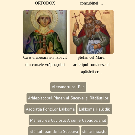
ORTODOX
concubinei ...
Ca o vrăbioară s-a izbăvit
Ștefan cel Mare,
din cursele vrăjmașului
arhetipul românesc al
apărării cr...
Alexandru cel Bun
Arhiepiscopul Pimen al Sucevei și Rădăuților
Asociația Ponzilor Lakkoma
Lakkoma Halkidiki
Mănăstirea Cuviosul Arsenie Capadocianul
Sfântul Ioan de la Suceava
sfinte moaște