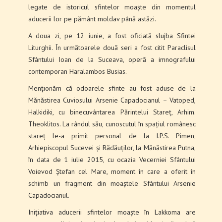
legate de istoricul sfintelor moaște din momentul
aducerii lor pe pământ moldav până astăzi.
A doua zi, pe 12 iunie, a fost oficiată slujba Sfintei
Liturghii. În următoarele două seri a fost citit Paraclisul
Sfântului Ioan de la Suceava, operă a imnografului
contemporan Haralambos Busias.
Menționăm că odoarele sfinte au fost aduse de la
Mănăstirea Cuviosului Arsenie Capadocianul – Vatoped,
Halkidiki, cu binecuvântarea Părintelui Stareț, Arhim.
Theoklitos. La rândul său, cunoscutul în spațiul românesc
stareț le-a primit personal de la I.P.S. Pimen,
Arhiepiscopul Sucevei și Rădăuților, la Mănăstirea Putna,
în data de 1 iulie 2015, cu ocazia Vecerniei Sfântului
Voievod Ștefan cel Mare, moment în care a oferit în
schimb un fragment din moaștele Sfântului Arsenie
Capadocianul.
Inițiativa aducerii sfintelor moaște în Lakkoma are