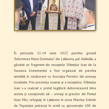
În perioada 11-14 iunie 2017, parohia greacă
”Adormirea Maicii Domnului” din Lakkoma, jud. Halkidiki, a
găzduit un fragment din moaștele Sfântului Ioan de la
Suceava. Evenimentul a fost organizat de parohia
amintită, în colaborare cu Asociația Ponzilor din aceeași
localitate. Prin prezența icoanei și a moaștelor Sfântului
Ioan s-a realizat o primă legătură duhovnicească între
acesta și conaționalii săi – urmași ai grecilor din Pontul
Asiei Mici, refugiați în Lakkoma în urma Marelui Schimb
de Populație petrecut în urmă cu aproximativ 100 de