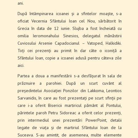
ani.
După întâmpinarea icoanei și a sfintelor moaște, s-a
oficiat Vecernia Sfântului Ioan cel Nou, sărbătorit în
Grecia în data de 12 iunie. Slujba a fost încheiată cu
omilia Ieromonahului Sinesios, delegatul mănăstirii
Cuviosului Arsenie Capadocianul – Vatoped, Halkidiki.
Toți cei prezenți au primit în dar câte o iconiță a
Sfântului Ioan, copie a icoanei adusă pentru câteva zile
aici.
Partea a doua a manifestării s-a desfășurat în sala de
prăznuire a parohiei. După un scurt cuvânt al
președintelui Asociației Ponzilor din Lakkoma, Leontios
Sarvanidis, în care au fost prezentați pe scurt sfinții pe
care i-a oferit Bisericii martiricul pământ al Pontului,
părintele paroh Petru Sidoreac a oferit celor prezenți,
prin intermediul unei prezentări PowerPoint, detalii
legate de viața și de martiriul Sfântului Ioan de la
Suceava. S-au amintit, de asemenea, multe elemente