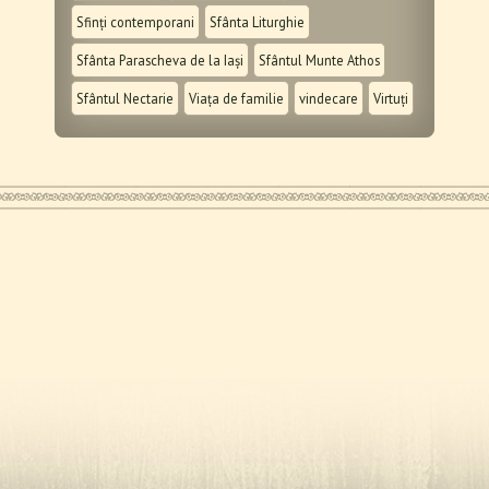
Sfinți contemporani
Sfânta Liturghie
Sfânta Parascheva de la Iași
Sfântul Munte Athos
Sfântul Nectarie
Viața de familie
vindecare
Virtuți