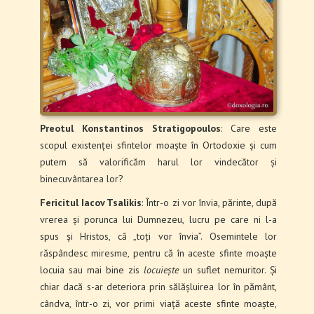
Preotul Konstantinos Stratigopoulos
: Care este
scopul existenței sfintelor moaște în Ortodoxie și cum
putem să valorificăm harul lor vindecător și
binecuvântarea lor?
Fericitul Iacov Tsalikis
: Într-o zi vor învia, părinte, după
vrerea și porunca lui Dumnezeu, lucru pe care ni l-a
spus și Hristos, că „toți vor învia”. Osemintele lor
răspândesc miresme, pentru că în aceste sfinte moaște
locuia sau mai bine zis
locuiește
un suflet nemuritor. Și
chiar dacă s-ar deteriora prin sălășluirea lor în pământ,
cândva, într-o zi, vor primi viață aceste sfinte moaște,