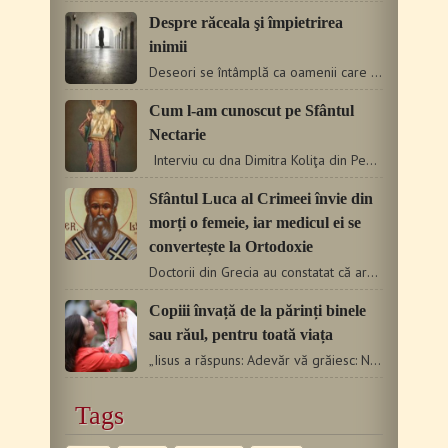
Despre răceala şi împietrirea
inimii
Deseori se întâmplă ca oamenii care merg pe calea bunei vieţuiri…
Cum l-am cunoscut pe Sfântul
Nectarie
Interviu cu dna Dimitra Koliţa din Pentalofos, Kozani, Grecia.…
Sfântul Luca al Crimeei învie din
morți o femeie, iar medicul ei se
convertește la Ortodoxie
Doctorii din Grecia au constatat că are cancer metastatic.…
Copiii învață de la părinți binele
sau răul, pentru toată viața
„Iisus a răspuns: Adevăr vă grăiesc: Nu este nimeni care…
Tags