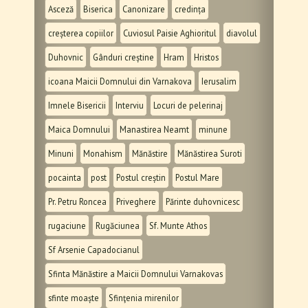
Asceză
Biserica
Canonizare
credința
creșterea copiilor
Cuviosul Paisie Aghioritul
diavolul
Duhovnic
Gânduri creștine
Hram
Hristos
icoana Maicii Domnului din Varnakova
Ierusalim
Imnele Bisericii
Interviu
Locuri de pelerinaj
Maica Domnului
Manastirea Neamt
minune
Minuni
Monahism
Mănăstire
Mănăstirea Suroti
pocainta
post
Postul creștin
Postul Mare
Pr. Petru Roncea
Priveghere
Părinte duhovnicesc
rugaciune
Rugăciunea
Sf. Munte Athos
Sf Arsenie Capadocianul
Sfinta Mănăstire a Maicii Domnului Varnakovas
sfinte moaște
Sfinţenia mirenilor