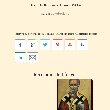
Trad. din lb. greacă: Elisei RONCEA
sursa:
doxologia.ro
Interviu cu Fericitul Iacov Tsalikis ‒ Harul vindecător al sfintelor moaște
Recommended for you