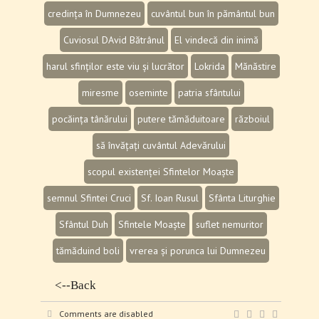
credința în Dumnezeu
cuvântul bun în pământul bun
Cuviosul DAvid Bătrânul
El vindecă din inimă
harul sfinților este viu și lucrător
Lokrida
Mănăstire
miresme
oseminte
patria sfântului
pocăința tânărului
putere tămăduitoare
războiul
să învățați cuvântul Adevărului
scopul existenței Sfintelor Moaște
semnul Sfintei Cruci
Sf. Ioan Rusul
Sfânta Liturghie
Sfântul Duh
Sfintele Moaște
suflet nemuritor
tămăduind boli
vrerea și porunca lui Dumnezeu
<--Back
Comments are disabled