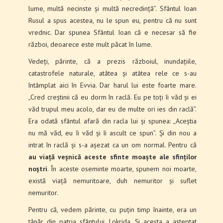
lume, multă necinste și multă necredință”. Sfântul Ioan
Rusul a spus acestea, nu le spun eu, pentru că nu sunt
vrednic. Dar spunea Sfântul Ioan că e necesar să fie
război, deoarece este mult păcat în lume.
Vedeți, părinte, că a prezis războiul, inundațiile,
catastrofele naturale, atâtea și atâtea rele ce s-au
întâmplat aici în Evvia. Dar harul lui este foarte mare.
„Cred creștinii că eu dorm în raclă. Eu pe toți îi văd și ei
văd trupul meu acolo, dar eu de multe ori ies din raclă”.
Era odată sfântul afară din racla lui și spunea: „Aceștia
nu mă văd, eu îi văd și îi ascult ce spun”. Și din nou a
intrat în raclă și s-a așezat ca un om normal. Pentru că
au viață veșnică aceste sfinte moaște
ale sfinților
noștri
. În aceste oseminte moarte, spunem noi moarte,
există viață nemuritoare, duh nemuritor și suflet
nemuritor.
Pentru că, vedem părinte, cu puțin timp înainte, era un
tânăr din patria sfântului, Lokrida. Și acesta a așteptat