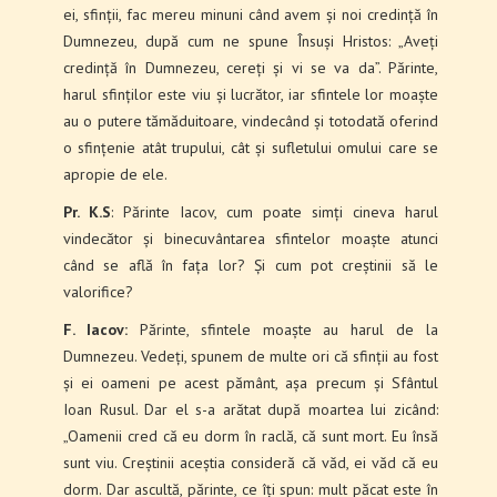
ei, sfinții, fac mereu minuni când avem și noi credință în
Dumnezeu, după cum ne spune Însuși Hristos: „Aveți
credință în Dumnezeu, cereți și vi se va da”. Părinte,
harul sfinților este viu și lucrător, iar sfintele lor moaște
au o putere tămăduitoare, vindecând și totodată oferind
o sfințenie atât trupului, cât și sufletului omului care se
apropie de ele.
Pr. K.S
: Părinte Iacov, cum poate simți cineva harul
vindecător și binecuvântarea sfintelor moaște atunci
când se află în fața lor? Și cum pot creștinii să le
valorifice?
F. Iacov:
Părinte, sfintele moaște au harul de la
Dumnezeu. Vedeți, spunem de multe ori că sfinții au fost
și ei oameni pe acest pământ, așa precum și Sfântul
Ioan Rusul. Dar el s-a arătat după moartea lui zicând:
„Oamenii cred că eu dorm în raclă, că sunt mort. Eu însă
sunt viu. Creștinii aceștia consideră că văd, ei văd că eu
dorm. Dar ascultă, părinte, ce îți spun: mult păcat este în