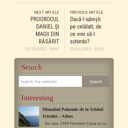
NEXT ARTICLE
PREVIOUS ARTICLE
PROOROCUL
Dacă-l iubești
DANIEL ŞI
pe celălalt, de
MAGII DIN
ce vrei să-l
RĂSĂRIT
schimbi?
17/12/2015 - 08:47
15/12/2015 - 10:30
Search
Interesting
Monahul Pahomie de la Schitul
Ivirului – Athos
Din iulie 1994 Părintele Paisie nu mai este printre…