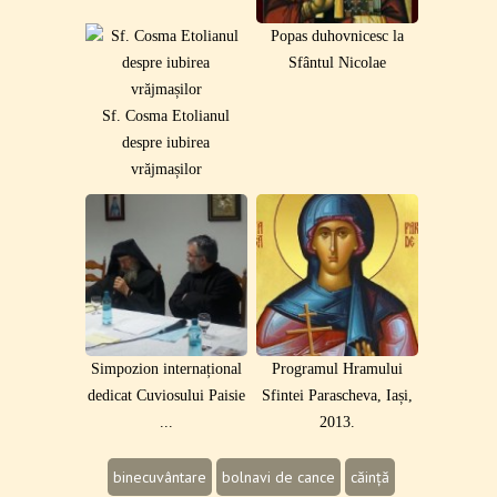
Popas duhovnicesc la
Sfântul Nicolae
Sf. Cosma Etolianul
despre iubirea
vrăjmașilor
Simpozion internațional
Programul Hramului
dedicat Cuviosului Paisie
Sfintei Parascheva, Iași,
...
2013.
binecuvântare
bolnavi de cance
căință