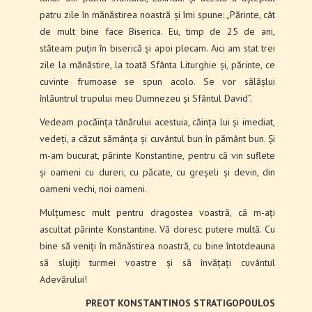
patru zile în mănăstirea noastră și îmi spune: „Părinte, cât
de mult bine face Biserica. Eu, timp de 25 de ani,
stăteam puțin în biserică și apoi plecam. Aici am stat trei
zile la mănăstire, la toată Sfânta Liturghie și, părinte, ce
cuvinte frumoase se spun acolo. Se vor sălășlui
înlăuntrul trupului meu Dumnezeu și Sfântul David”.
Vedeam pocăința tânărului acestuia, căința lui și imediat,
vedeți, a căzut sămânța și cuvântul bun în pământ bun. Și
m-am bucurat, părinte Konstantine, pentru că vin suflete
și oameni cu dureri, cu păcate, cu greșeli și devin, din
oameni vechi, noi oameni.
Mulțumesc mult pentru dragostea voastră, că m-ați
ascultat părinte Konstantine. Vă doresc putere multă. Cu
bine să veniți în mănăstirea noastră, cu bine întotdeauna
să slujiți turmei voastre și să învățați cuvântul
Adevărului!
PREOT KONSTANTINOS STRATIGOPOULOS