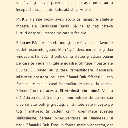
vor învia și se vor prezenta din nou, așa cum erau la
început, la Scaunul de Judecată al lui Hristos.
Pr. K.S
: Părinte Iacov, aveți acolo la mănăstire sfintele
moaște ale Cuviosului David. Să ne spuneți câteva
lucruri despre lucrarea pe care o fac ele.
F. Iacov:
Părinte, sfintele moaște ale Cuviosului David le
vedeți oseminte goale. Ele răspândesc miresme și dau
vindecare, tămăduind boli, dar și atâtea și atâtea patimi
pe care le vedem în zilele noastre. Sfintele moaște ale
Cuviosului David au putere tămăduitoare deoarece
înlăuntrul acestora locuiește Sfântul Duh. Sfântul lui cap
face multe minuni când însemnăm pe cineva în semnul
Sfintei Cruci cu acesta.
El vindecă din inimă
. Vin la
mănăstirea noastră mulți oameni bolnavi de cancer sau
diverse alte boli și greutăți, iar sfintele sale moaște pe
toți îi miluiesc. Și vedem că în osemintele acestea
sălășluiește, părinte, binecuvântarea lui Dumnezeu și
harul Sfântului Duh. Este un foarte mare vindecător, dar