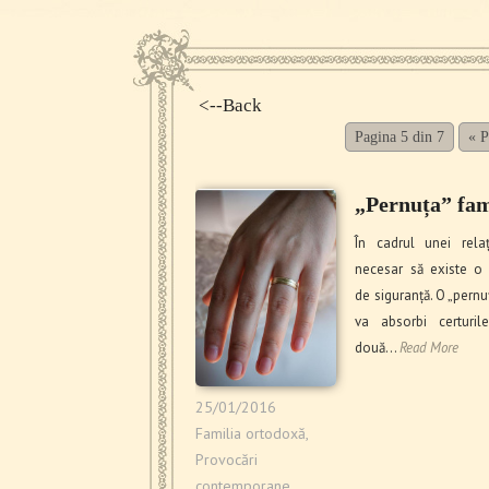
<--Back
Pagina 5 din 7
« 
„Pernuța” fam
În cadrul unei relaț
necesar să existe o
de siguranță. O „pernu
va absorbi certuril
două…
Read More
25/01/2016
Familia ortodoxă
,
Provocări
contemporane