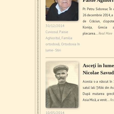
Pr. Petru Sidoreac În
26 decembrie 2014, a 
de Crăciun, clopot
30/12/2014
Konița, Grecia a
Cuviosul Paisie
plecarea…
Read More
Aghioritul
,
Familia
ortodoxă
,
Ortodoxia în
lume- Stiri
Asceţi în lume
Nicolae Savud
Acesta s‑a născut în 
satul Iali Ţifliki din A
După mutarea greci
Asia Mică, a venit…
Re
10/05/2014