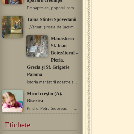
apărării credinței
De şapte ani, poporul român cinsteşte între sfinţi, în…
Taina Sfintei Spovedanii
„Vărsaţi şiroaie de lacrimi din adâncul inimii,…
Mănăstirea
Sf. Ioan
Botezătorul –
Pieria,
Grecia și Sf. Grigorie
Palama
Istoria mănăstirii noastre se pierde în negura secolelor.…
Micul creştin (A).
Biserica
Pr. drd. Petru Sidoreac Având în vedere importanța…
Etichete