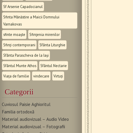
Sf Arsenie Capadocianul
Sfinta Mănăstire a Maicii Domnului
Varnakovas
sfinte moaște
Sfinţenia mirenilor
Sfinți contemporani
Sfânta Liturghie
Sfânta Parascheva de la Iași
Sfântul Munte Athos
Sfântul Nectarie
Viața de familie
vindecare
Virtuți
Categorii
Cuviosul Paisie Aghioritul
Familia ortodoxă
Material audiovizual – Audio Video
Material audiovizual – Fotografii