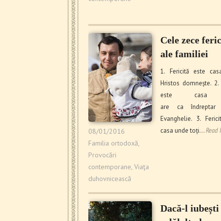
Cele zece feric
ale familiei
1. Fericită este ca
Hristos domnește. 2. 
este casa 
are ca îndreptar 
Evanghelie. 3. Ferici
casa unde toți…
Read 
08/01/2016
Familia ortodoxă
,
Provocări
contemporane
,
Viaţa
duhovnicească
Dacă-l iubești