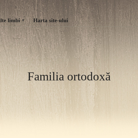
lte limbi
Harta site-ului
Familia ortodoxă