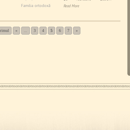
Familia ortodoxă
Read More
Primul
«
...
3
4
5
6
7
»