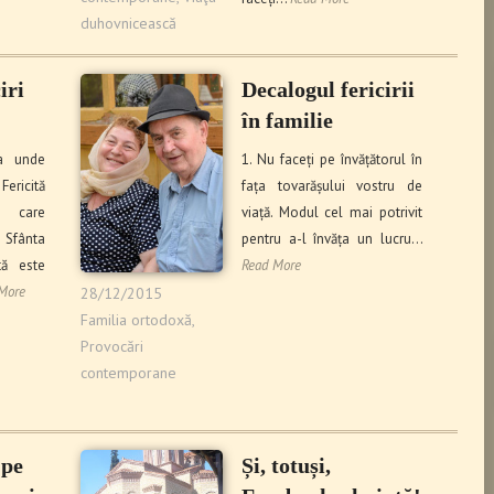
duhovnicească
iri
Decalogul fericirii
în familie
sa unde
1. Nu faceți pe învățătorul în
Fericită
fața tovarășului vostru de
care
viață. Modul cel mai potrivit
Sfânta
pentru a-l învăța un lucru…
tă este
Read More
More
28/12/2015
Familia ortodoxă
,
Provocări
contemporane
 pe
Și, totuși,