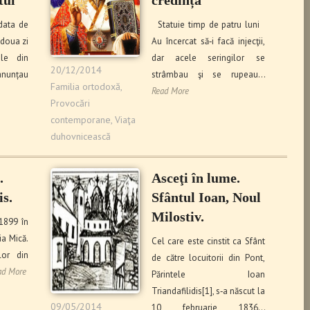
 data de
Statuie timp de patru luni
doua zi
Au încer­cat să‑i facă injecţii,
ele din
dar acele seringilor se
20/12/2014
nunțau
strâmbau şi se rupeau…
Familia ortodoxă
,
Read More
Provocări
contemporane
,
Viaţa
duhovnicească
.
Asceţi în lume.
is.
Sfântul Ioan, Noul
Milostiv.
1899 în
sia Mică.
Cel care este cinstit ca Sfânt
lor din
de către locuitorii din Pont,
ad More
Părintele Ioan
Triandafilidis[1], s‑a născut la
09/05/2014
10 februarie 1836…