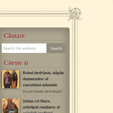
Căutare
Citește și
Robul desfrânat, stăpân
dumnezeiesc al
concubinei mântuite
Se pot mântui desfrânaţii? Poate cineva care a avut o concubină…
Ștefan cel Mare,
arhetipul românesc al