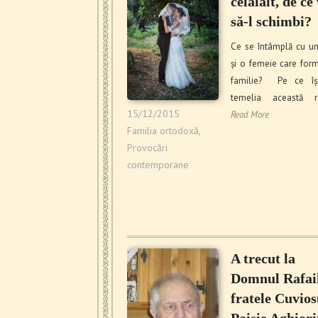
celălalt, de ce
să-l schimbi?
Ce se întâmplă cu un
și o femeie care for
familie? Pe ce îș
temelia această re
15/12/2015
Read More
Familia ortodoxă
,
Provocări
contemporane
A trecut la
Domnul Rafail
fratele Cuvios
Paisie Aghiori