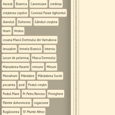
Asceză
Biserica
Canonizare
credința
creșterea copiilor
Cuviosul Paisie Aghioritul
diavolul
Duhovnic
Gânduri creștine
Hram
Hristos
icoana Maicii Domnului din Varnakova
Ierusalim
Imnele Bisericii
Interviu
Locuri de pelerinaj
Maica Domnului
Manastirea Neamt
minune
Minuni
Monahism
Mănăstire
Mănăstirea Suroti
pocainta
post
Postul creștin
Postul Mare
Pr. Petru Roncea
Priveghere
Părinte duhovnicesc
rugaciune
Rugăciunea
Sf. Munte Athos