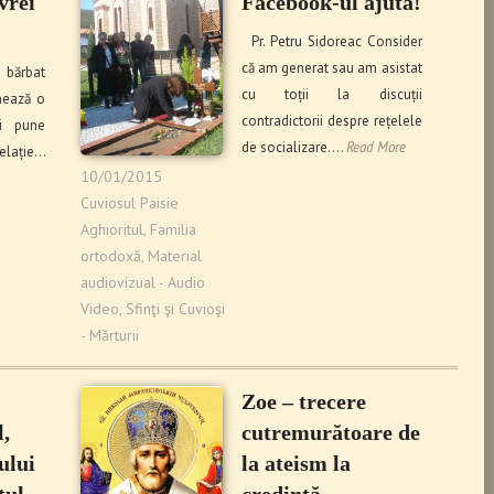
 vrei
Facebook-ul ajută!
Pr. Petru Sidoreac Consider
că am generat sau am asistat
 bărbat
cu toții la discuții
mează o
contradictorii despre rețelele
i pune
de socializare.…
Read More
lație…
10/01/2015
Cuviosul Paisie
Aghioritul
,
Familia
ortodoxă
,
Material
audiovizual - Audio
Video
,
Sfinţi şi Cuvioşi
- Mărturii
Zoe – trecere
,
cutremurătoare de
ului
la ateism la
tul
credință