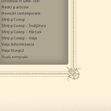
Ortodoxia în lume- Stiri
Predici şi articole
Provocări contemporane
Sfinţi şi Cuvioşi
Sfinţi şi Cuvioşi – Învăţătura
Sfinţi şi Cuvioşi – Mărturii
Sfinţi şi Cuvioşi – Viaţa
Viaţa duhovnicească
Viaţa liturgică
Χωρίς κατηγορία