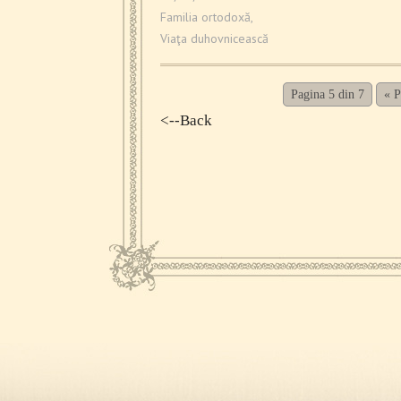
Familia ortodoxă
,
Viaţa duhovnicească
Pagina 5 din 7
« 
<--Back