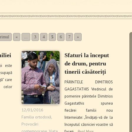
Primul
«
...
3
4
5
6
7
»
iliei
Sfaturi la început
de drum, pentru
ii este
tinerii căsătoriți
 supapă
ță” care
PĂRINTELE DIMITRIOS
e celor
GAGASTATHIS Vrednicul de
pomenire părintele Dimitrios
Gagastathis spunea
12/01/2016
fiecărei familii nou
Familia ortodoxă
,
întemeiate: „Învățați-vă de la
Provocări
începutul căsniciei voastre să
contemporane
,
Viaţa
faceți…
Read More