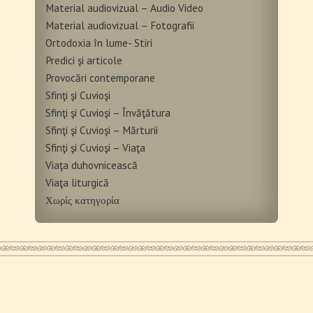
Material audiovizual – Audio Video
Material audiovizual – Fotografii
Ortodoxia în lume- Stiri
Predici şi articole
Provocări contemporane
Sfinţi şi Cuvioşi
Sfinţi şi Cuvioşi – Învăţătura
Sfinţi şi Cuvioşi – Mărturii
Sfinţi şi Cuvioşi – Viaţa
Viaţa duhovnicească
Viaţa liturgică
Χωρίς κατηγορία