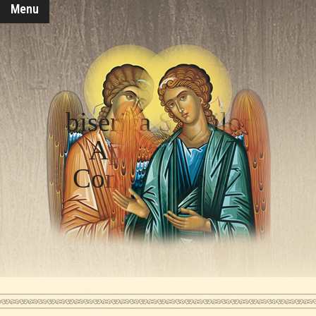
Menu
biserica Sfinţilor
Apostoli din
Constantinopol