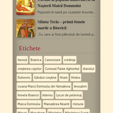
Nașterii Maicii Domnului
Poposim în taină pe coastele însorite ale Nazaretului, iubite…
Sfânta Tecla – primă femeie
martir a Bisericii
„Tu, care ai fost pătrunsă de lumină prin cuvintele lui…
Etichete
Asceză
Biserica
Canonizare
credința
creșterea copiilor
Cuviosul Paisie Aghioritul
diavolul
Duhovnic
Gânduri creștine
Hram
Hristos
icoana Maicii Domnului din Varnakova
Ierusalim
Imnele Bisericii
Interviu
Locuri de pelerinaj
Maica Domnului
Manastirea Neamt
minune
Minuni
Monahism
Mănăstire
Mănăstirea Suroti