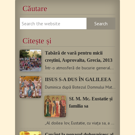
Căutare
Citește și
Tabără de vară pentru micii
creştini, Asprovalta, Grecia, 2013
Într-o atmosferă de bucurie generală, a avut loc joi, 27…
IISUS S-A DUS ÎN GALILEEA
Duminica după Botezul Domnului Matei 4, 12-17 Te-ai botezat…
Sf. M. Mc. Eustatie și
familia sa
„Al doilea Iov, Eustatie, cu viața sa, a pus înaintea noastră…
Cuvânt la popasul duhovnicesc al