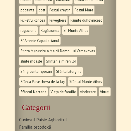
pocainta
post
Postul creștin
Postul Mare
Pr. Petru Roncea
Priveghere
Părinte duhovnicesc
rugaciune
Rugăciunea
Sf. Munte Athos
Sf Arsenie Capadocianul
Sfinta Mănăstire a Maicii Domnului Varnakovas
sfinte moaște
Sfinţenia mirenilor
Sfinți contemporani
Sfânta Liturghie
Sfânta Parascheva de la Iași
Sfântul Munte Athos
Sfântul Nectarie
Viața de familie
vindecare
Virtuți
Categorii
Cuviosul Paisie Aghioritul
Familia ortodoxă