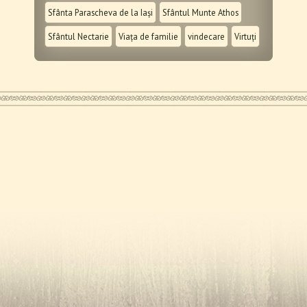
Sfânta Parascheva de la Iași
Sfântul Munte Athos
Sfântul Nectarie
Viața de familie
vindecare
Virtuți