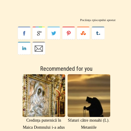
Pocăința episcopului apostat
Recommended for you
Credința puternică în
Sfaturi către monahi (L).
Maica Domnului i-a adus
Metaniile