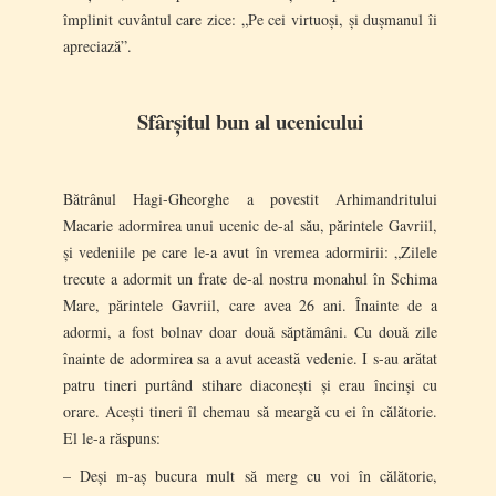
împlinit cuvântul care zice: „Pe cei virtuoși, și dușmanul îi
apreciază”.
Sfârșitul bun al ucenicului
Bătrânul Hagi-Gheorghe a povestit Arhimandritului
Macarie adormirea unui ucenic de-al său, părintele Gavriil,
și vedeniile pe care le-a avut în vremea adormirii: „Zilele
trecute a adormit un frate de-al nostru monahul în Schima
Mare, părintele Gavriil, care avea 26 ani. Înainte de a
adormi, a fost bolnav doar două săptămâni. Cu două zile
înainte de adormirea sa a avut această vedenie. I s-au arătat
patru tineri purtând stihare diaconești și erau încinși cu
orare. Acești tineri îl chemau să meargă cu ei în călătorie.
El le-a răspuns:
– Deși m-aș bucura mult să merg cu voi în călătorie,