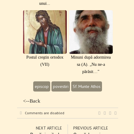
unui...
Postul creştin ortodox
Minuni după adormirea
(VII)
sa (A). „Nu ne-a
părăsit…”
episcop
povestiri
Sf. Munte Athos
<--Back
Comments are disabled
NEXT ARTICLE
PREVIOUS ARTICLE