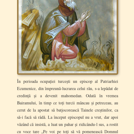
În perioada ocupației turcești un episcop al Patriarhiei
Ecumenice, din împreună-lucrarea celui rău, s-a lepădat de
credință și a devenit mahomedan. Odată în vremea
Bairamului, în timp ce toți turcii mâncau și petreceau, au
cerut de la apostat să batjocorească Tainele creștinilor, ca
să-i facă să râdă. La început episcopul nu a vrut, dar apoi
văzând că insistă, a luat un pahar și ridicându-l sus, a rostit
cu voce tare „Pe voi pe toți să vă pomenească Domnul