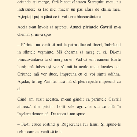
oriunde ați merge, fără binecuvântarea Starețului meu, nu
îndrăznesc să fac nici măcar un pas afară de chilia mea.
Așteptați puțin până ce îi voi cere binecuvântarea.
Aceia s-au învoit să aștepte. Atunci părintele Gavriil m-a
chemat și mi-a spus:
– Părinte, au venit să mă ia patru diaconi tineri, îmbrăcați
în sfintele veșminte. Mă cheamă să merg cu ei. Dă-mi
binecuvântarea ta să merg cu ei. Văd că sunt oameni foarte
buni; mă iubesc și vor să mă ia acolo unde locuiesc ei.
Oriunde mă vor duce, împreună cu ei voi simți odihnă.
Așadar, te rog Părinte, lasă-mă să plec repede împreună cu
ei.
Când am auzit acestea, m-am gândit că părintele Gavriil
aiurează din pricina bolii sale agravate sau se află în
înșelare demonică. De aceea i-am spus:
– Fă-ți cruce rostind și Rugăciunea lui Iisus. Și spune-le
celor care au venit să te ia.