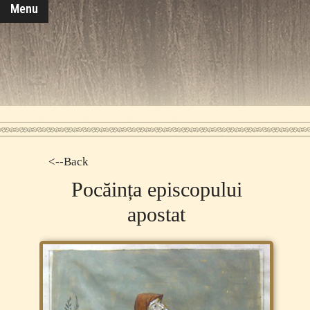
Menu
<--Back
Pocăința episcopului
apostat