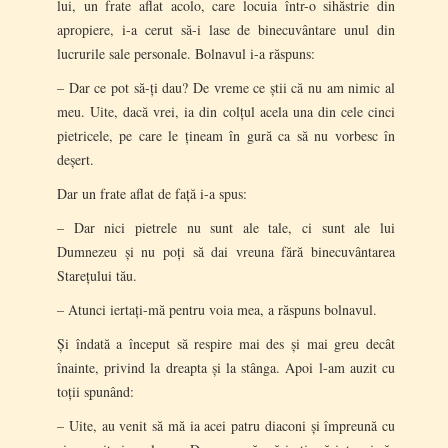
lui, un frate aflat acolo, care locuia într-o sihăstrie din
apropiere, i-a cerut să-i lase de binecuvântare unul din
lucrurile sale personale. Bolnavul i-a răspuns:
– Dar ce pot să-ți dau? De vreme ce știi că nu am nimic al
meu. Uite, dacă vrei, ia din colțul acela una din cele cinci
pietricele, pe care le țineam în gură ca să nu vorbesc în
deșert.
Dar un frate aflat de față i-a spus:
– Dar nici pietrele nu sunt ale tale, ci sunt ale lui
Dumnezeu și nu poți să dai vreuna fără binecuvântarea
Starețului tău.
– Atunci iertați-mă pentru voia mea, a răspuns bolnavul.
Și îndată a început să respire mai des și mai greu decât
înainte, privind la dreapta și la stânga. Apoi l-am auzit cu
toții spunând:
– Uite, au venit să mă ia acei patru diaconi și împreună cu