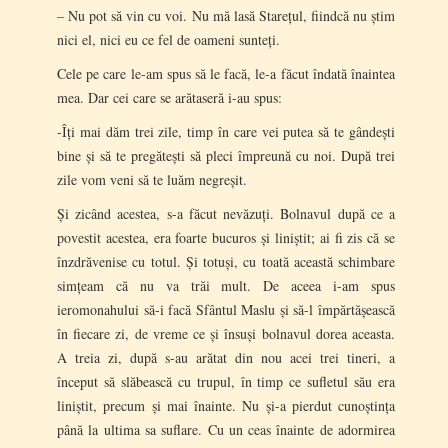
– Nu pot să vin cu voi. Nu mă lasă Starețul, fiindcă nu știm
nici el, nici eu ce fel de oameni sunteți.
Cele pe care le-am spus să le facă, le-a făcut îndată înaintea
mea. Dar cei care se arătaseră i-au spus:
-Îți mai dăm trei zile, timp în care vei putea să te gândești
bine și să te pregătești să pleci împreună cu noi. După trei
zile vom veni să te luăm negreșit.
Și zicând acestea, s-a făcut nevăzuți. Bolnavul după ce a
povestit acestea, era foarte bucuros și liniștit; ai fi zis că se
înzdrăvenise cu totul. Și totuși, cu toată această schimbare
simțeam că nu va trăi mult. De aceea i-am spus
ieromonahului să-i facă Sfântul Maslu și să-l împărtășească
în fiecare zi, de vreme ce și însuși bolnavul dorea aceasta.
A treia zi, după s-au arătat din nou acei trei tineri, a
început să slăbească cu trupul, în timp ce sufletul său era
liniștit, precum și mai înainte. Nu și-a pierdut cunoștința
până la ultima sa suflare. Cu un ceas înainte de adormirea