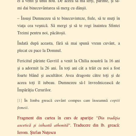
ei a venit și unul nou. De aceea să mă ierți, părinte, și să-
mi dai binecuvântarea să merg cu dânșii.
– Însuși Dumnezeu să te binecuvinteze, fiule, să te muți în
viața cea veșnică. Să mergi și să te rogi înaintea Sfintei
Treimi pentru noi, păcătoșii.
Îndată după aceasta, fără să mai spună vreun cuvânt, a
plecat cu pace la Domnul.
Fericitul părinte Gavriil a venit la Chilia noastră la 16 ani
și a adormit la 26 ani. În toți ani cât a trăit cu noi a fost
foarte blând și ascultător. Avea dragoste către toți și de
aceea toți îl iubeau. Dumnezeu să-l învrednicească de
Împărăția Cerurilor.
[1]
În limba greacă cuvânt compus care înseamnă
copiii
femeii
.
Fragment din cartea în curs de apariţie “
Din tradiţia
ascetică și isihastă athonită
“. Traducere din lb. greacă:
Ierom. Ştefan Nuțescu