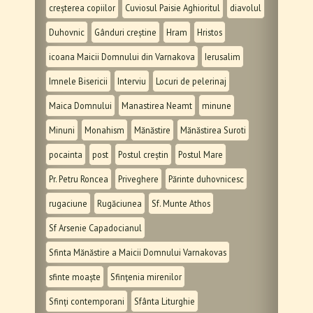
creșterea copiilor
Cuviosul Paisie Aghioritul
diavolul
Duhovnic
Gânduri creștine
Hram
Hristos
icoana Maicii Domnului din Varnakova
Ierusalim
Imnele Bisericii
Interviu
Locuri de pelerinaj
Maica Domnului
Manastirea Neamt
minune
Minuni
Monahism
Mănăstire
Mănăstirea Suroti
pocainta
post
Postul creștin
Postul Mare
Pr. Petru Roncea
Priveghere
Părinte duhovnicesc
rugaciune
Rugăciunea
Sf. Munte Athos
Sf Arsenie Capadocianul
Sfinta Mănăstire a Maicii Domnului Varnakovas
sfinte moaște
Sfinţenia mirenilor
Sfinți contemporani
Sfânta Liturghie