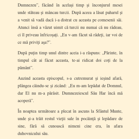
Dumnezeu”, făcând în același timp și înconjurul mesei
unde stăteau și mâncau turcii. După aceea a lăsat paharul și
a venit să vadă dacă i-a distrat cu aceasta pe comesenii săi.
Atunci însă a văzut uimit că turcii nu numai că nu râdeau,
ci îl priveau înfricoșați. „Eu v-am făcut să râdeți, iar voi de
ce mă priviți așa?”.
După puțin timp unul dintre aceia i-a răspuns: „Părinte, în
timpul cât ai făcut aceasta, te-ai ridicat doi coți de la
pământ”.
Auzind aceasta episcopul, s-a cutremurat și ieșind afară,
plângea căindu-se și zicând: „Eu m-am lepădat de Domnul,
dar El nu m-a părăsit. Dumnezeiescul Său Har încă mă
acoperă”.
În noaptea următoare a plecat în ascuns la Sfântul Munte,
unde și-a trăit restul vieții sale în pocăință și lepădare de
sine, fără să cunoască nimeni cine era, în afara
duhovnicului său.