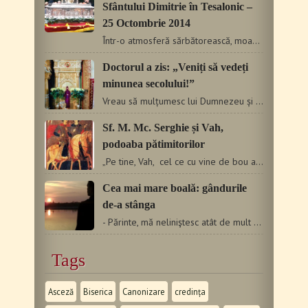
Sfântului Dimitrie în Tesalonic –
25 Octombrie 2014
Într-o atmosferă sărbătorească, moaştele şi icoana Sfântului…
Doctorul a zis: „Veniți să vedeți
minunea secolului!”
Vreau să mulțumesc lui Dumnezeu și Sfântului Efrem pentru…
Sf. M. Mc. Serghie și Vah,
podoaba pătimitorilor
„Pe tine, Vah, cel ce cu vine de bou ai fost bătut până…
Cea mai mare boală: gândurile
de-a stânga
- Părinte, mă neliniştesc atât de mult atunci când am de…
Tags
Asceză
Biserica
Canonizare
credința