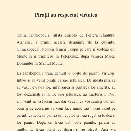
Pirații au respectat virtutea
Chilia Ianakopoula, aflată dincolo de Peștera Sfântului
Atanasie, a primit această denumire de la cuvântul
Ghinekopeda
[1]
(copiii femeii), copii pe care îi scoteau din
Munte și îi trimiteau în Peloponez, după venirea Maicii
Domnului în Sfântul Munte.
La Ianakopoula trăia demult o obște de părinți virtuoși.
Într-o zi au venit pirații ca să-i jefuiască. De îndată însă ce
au văzut evlavia lor, înfățișarea și purtarea lor smerită, au
fost dezarmați și în loc să-i jefuiască, au mărturisit: „Noi
am venit să vă facem rău, dar vedem că voi sunteți oameni
buni și de aceea nu vă vom face nimic rău”. I-au văzut pe
părinți că scoteau pâinea din cuptor și i-au rugat să le dea și
lor pâine. După ce le-au dat toate pâinile, pirații au
mulțumit, le-au plătit cu dinari și au plecat. Aici s-a