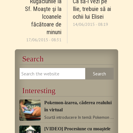
Rugăciunile la
Ca să-l vezi pe
Sf. Moaşte şi la
Ilie, trebuie să ai
Icoanele
ochii lui Elisei
făcătoare de
14/06/2015 - 08:19
minuni
17/06/2015 - 08:31
Search
Interesting
Pokemon-izarea, căderea realului
în virtual
Scurtă introducere în temă: Pokemon Go este numele jocului…
[VIDEO] Procesiune cu moaştele