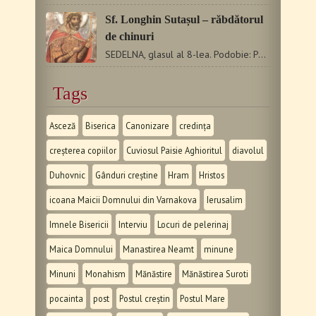
Sf. Longhin Sutașul – răbdătorul
de chinuri
SEDELNA, glasul al 8-lea. Podobie: Pe Înţelepciunea şi Cuvântul...…
Tags
Asceză
Biserica
Canonizare
credința
creșterea copiilor
Cuviosul Paisie Aghioritul
diavolul
Duhovnic
Gânduri creștine
Hram
Hristos
icoana Maicii Domnului din Varnakova
Ierusalim
Imnele Bisericii
Interviu
Locuri de pelerinaj
Maica Domnului
Manastirea Neamt
minune
Minuni
Monahism
Mănăstire
Mănăstirea Suroti
pocainta
post
Postul creștin
Postul Mare