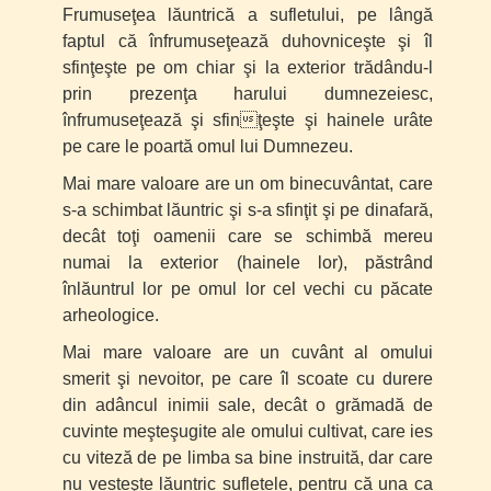
Frumuseţea lăuntrică a sufletului, pe lângă
faptul că înfrumuseţează duhovniceşte şi îl
sfinţeşte pe om chiar şi la exterior trădându-l
prin prezenţa harului dumnezeiesc,
înfrumuseţează şi sfinţeşte şi hainele urâte
pe care le poartă omul lui Dumnezeu.
Mai mare valoare are un om binecuvântat, care
s-a schimbat lăuntric şi s-a sfinţit şi pe dinafară,
decât toţi oamenii care se schimbă mereu
numai la exterior (hainele lor), păstrând
înlăuntrul lor pe omul lor cel vechi cu păcate
arheologice.
Mai mare valoare are un cuvânt al omului
smerit şi nevoitor, pe care îl scoate cu durere
din adâncul inimii sale, decât o grămadă de
cuvinte meşteşugite ale omului cultivat, care ies
cu viteză de pe limba sa bine instruită, dar care
nu vesteşte lăuntric sufletele, pentru că una ca