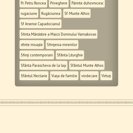
Pr. Petru Roncea
Priveghere
Părinte duhovnicesc
rugaciune
Rugăciunea
Sf. Munte Athos
Sf Arsenie Capadocianul
Sfinta Mănăstire a Maicii Domnului Varnakovas
sfinte moaște
Sfinţenia mirenilor
Sfinți contemporani
Sfânta Liturghie
Sfânta Parascheva de la Iași
Sfântul Munte Athos
Sfântul Nectarie
Viața de familie
vindecare
Virtuți