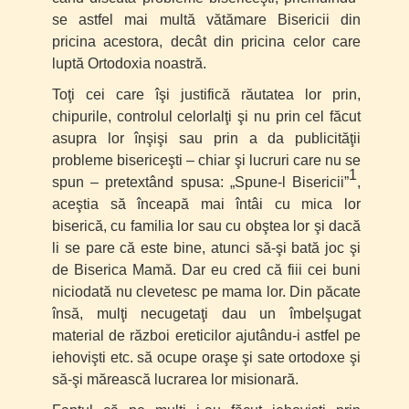
se astfel mai multă vătămare Bisericii din
pricina acestora, decât din pricina celor care
luptă Ortodoxia noastră.
Toţi cei care îşi justifică răutatea lor prin,
chipurile, controlul celorlalţi şi nu prin cel făcut
asupra lor înşişi sau prin a da publicităţii
probleme bisericeşti – chiar şi lucruri care nu se
1
spun – pretextând spusa:
„Spune-l Bisericii”
,
aceştia să înceapă mai întâi cu mica lor
biserică, cu familia lor sau cu obştea lor şi dacă
li se pare că este bine, atunci să-şi bată joc şi
de Biserica Mamă. Dar eu cred că fiii cei buni
niciodată nu clevetesc pe mama lor. Din păcate
însă, mulţi necugetaţi dau un îmbelşugat
material de război ereticilor ajutându-i astfel pe
iehovişti etc. să ocupe oraşe şi sate ortodoxe şi
să-şi mărească lucrarea lor misionară.