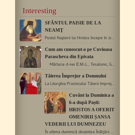
Interesting
SFÂNTUL PAISIE DE LA
NEAMŢ
Postul Naşterii lui Hristos începe în ziua a 15-a a lunii…
Cum am cunoscut-o pe Cuvioasa
Parascheva din Epivata
Mărturia d-nei Ε.Μ.-L., Tesalonic, Grecia «În…
Tăierea Împrejur a Domnului
La Liturghia Praznicului Tăierii împrejur cea după trup a…
Cuvânt la Duminica a
6-a după Paști:
HRISTOS A OFERIT
OMENIRII ȘANSA
VEDERII LUI DUMNEZEU
În ultima duminică dinaintea Înălţării Domnului, numită…