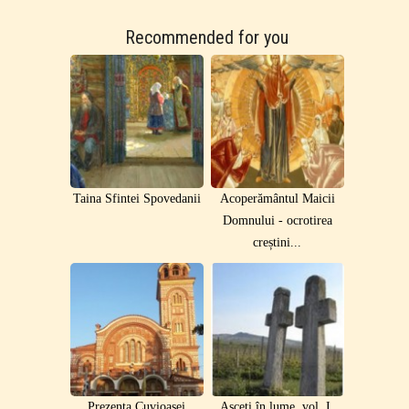
Recommended for you
Taina Sfintei Spovedanii
Acoperământul Maicii
Domnului - ocrotirea
creștini...
Prezența Cuvioasei
Asceţi în lume, vol. I.