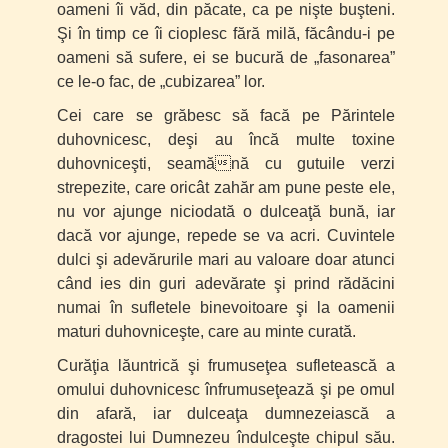
oameni îi văd, din păcate, ca pe nişte buşteni.
Şi în timp ce îi cioplesc fără milă, făcându-i pe
oameni să sufere, ei se bucură de „fasonarea”
ce le-o fac, de „cubizarea” lor.
Cei care se grăbesc să facă pe Părintele
duhovnicesc, deşi au încă multe toxine
duhovniceşti, seamănă cu gutuile verzi
strepezite, care oricât zahăr am pune peste ele,
nu vor ajunge niciodată o dulceaţă bună, iar
dacă vor ajunge, repede se va acri. Cuvintele
dulci şi adevărurile mari au valoare doar atunci
când ies din guri adevărate şi prind rădăcini
numai în sufletele binevoitoare şi la oamenii
maturi duhovniceşte, care au minte curată.
Curăţia lăuntrică şi frumuseţea sufletească a
omului duhovnicesc înfrumuseţează şi pe omul
din afară, iar dulceaţa dumnezeiască a
dragostei lui Dumnezeu îndulceşte chipul său.