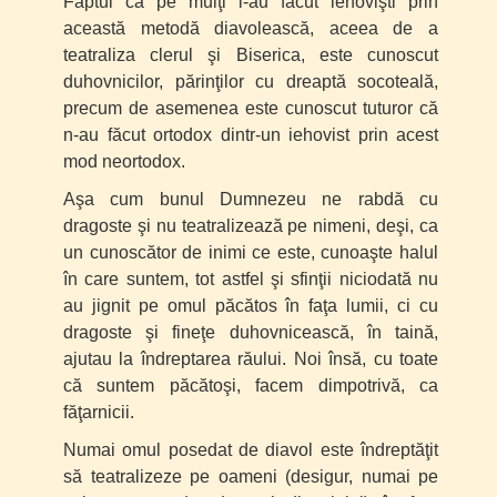
Faptul că pe mulţi i-au făcut iehovişti prin
această metodă diavolească, aceea de a
teatraliza clerul şi Biserica, este cunoscut
duhovnicilor, părinţilor cu dreaptă socoteală,
precum de asemenea este cunoscut tuturor că
n-au făcut ortodox dintr-un iehovist prin acest
mod neortodox.
Aşa cum bunul Dumnezeu ne rabdă cu
dragoste şi nu teatralizează pe nimeni, deşi, ca
un cunoscător de inimi ce este, cunoaşte halul
în care suntem, tot astfel şi sfinţii niciodată nu
au jignit pe omul păcătos în faţa lumii, ci cu
dragoste şi fineţe duhovnicească, în taină,
ajutau la îndreptarea răului. Noi însă, cu toate
că suntem păcătoşi, facem dimpotrivă, ca
făţarnicii.
Numai omul posedat de diavol este îndreptăţit
să teatralizeze pe oameni (desigur, numai pe