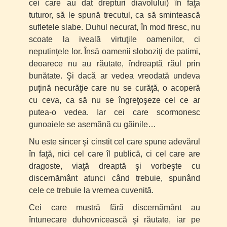
cei care au dat drepturi diavolului) în faţa
tuturor, să le spună trecutul, ca să smintească
sufletele slabe. Duhul necurat, în mod firesc, nu
scoate la iveală virtuţile oamenilor, ci
neputinţele lor. Însă oamenii sloboziţi de patimi,
deoarece nu au răutate, îndreaptă răul prin
bunătate. Şi dacă ar vedea vreodată undeva
puţină necurăţie care nu se curăţă, o acoperă
cu ceva, ca să nu se îngreţoşeze cel ce ar
putea-o vedea. Iar cei care scormonesc
gunoaiele se asemănă cu găinile…
Nu este sincer şi cinstit cel care spune adevărul
în faţă, nici cel care îl publică, ci cel care are
dragoste, viaţă dreaptă şi vorbeşte cu
discernământ atunci când trebuie, spunând
cele ce trebuie la vremea cuvenită.
Cei care mustră fără discernământ au
întunecare duhovnicească şi răutate, iar pe