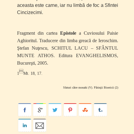
aceasta este carne, iar nu limbă de foc a Sfintei
Cincizecimi.
Fragment din cartea
Epistole
a Cuviosului Paisie
Aghioritul. Traducere din limba greac
ă
de Ieroschim.
Ş
tefan Nu
ţ
escu, SCHITUL LACU – SFÂNTUL
MUNTE ATHOS. Editura EVANGHELISMOS,
Bucure
ş
ti, 2005.

1
Mt.
18, 17.
Sfaturi către monahi (V). Părinţii Bisericii (2)