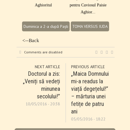
Aghioritul
pentru Cuviosul Paisie
Aghior...
Duminica a 2-a după Paști
TOMA VERSUS IUDA
<--Back
Comments are disabled
NEXT ARTICLE
PREVIOUS ARTICLE
Doctorul a zis:
„Maica Domnului
„Veniți să vedeți
mi-a readus la
minunea
viață degețelul!”
secolului!”
– mărturia unei
fetițe de patru
10/05/2016 - 20:38
ani
05/05/2016 - 18:22