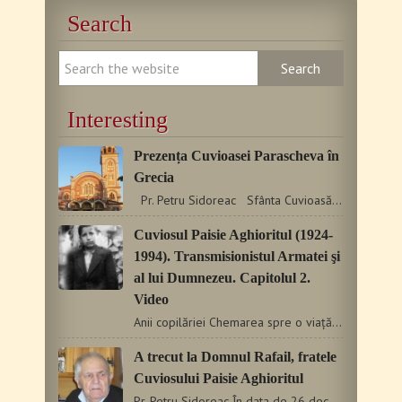
Search
Interesting
Prezența Cuvioasei Parascheva în
Grecia
Pr. Petru Sidoreac Sfânta Cuvioasă Parascheva…
Cuviosul Paisie Aghioritul (1924-
1994). Transmisionistul Armatei şi
al lui Dumnezeu. Capitolul 2.
Video
Anii copilăriei Chemarea spre o viață de sfințenie s-a manifestat…
A trecut la Domnul Rafail, fratele
Cuviosului Paisie Aghioritul
Pr. Petru Sidoreac În data de 26 decembrie 2014, a doua zi…