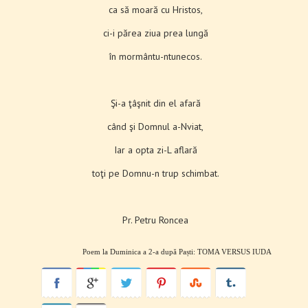
ca să moară cu Hristos,
ci-i părea ziua prea lungă
în mormântu-ntunecos.
Şi-a ţâşnit din el afară
când şi Domnul a-Nviat,
Iar a opta zi-L aflară
toţi pe Domnu-n trup schimbat.
Pr. Petru Roncea
Poem la Duminica a 2-a după Paști: TOMA VERSUS IUDA