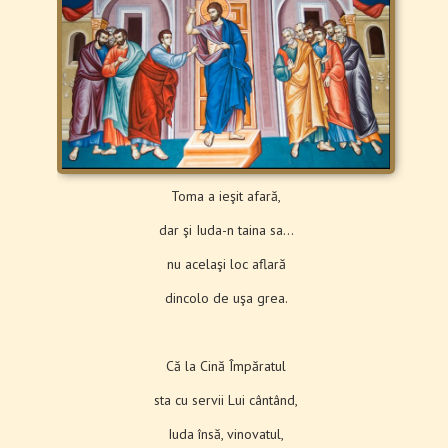
Toma a ieşit afară,
dar şi Iuda-n taina sa…
nu acelaşi loc aflară
dincolo de uşa grea.
Că la Cină Împăratul
sta cu servii Lui cântând,
Iuda însă, vinovatul,