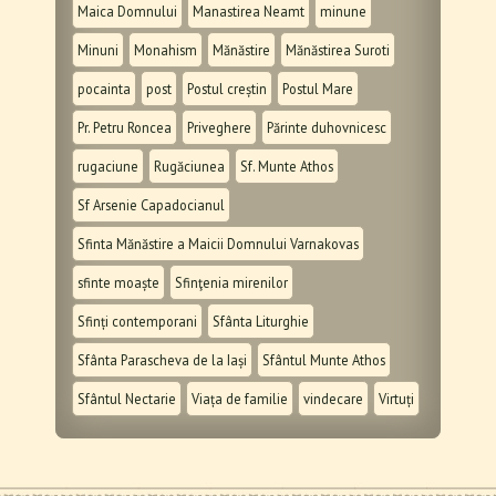
Maica Domnului
Manastirea Neamt
minune
Minuni
Monahism
Mănăstire
Mănăstirea Suroti
pocainta
post
Postul creștin
Postul Mare
Pr. Petru Roncea
Priveghere
Părinte duhovnicesc
rugaciune
Rugăciunea
Sf. Munte Athos
Sf Arsenie Capadocianul
Sfinta Mănăstire a Maicii Domnului Varnakovas
sfinte moaște
Sfinţenia mirenilor
Sfinți contemporani
Sfânta Liturghie
Sfânta Parascheva de la Iași
Sfântul Munte Athos
Sfântul Nectarie
Viața de familie
vindecare
Virtuți