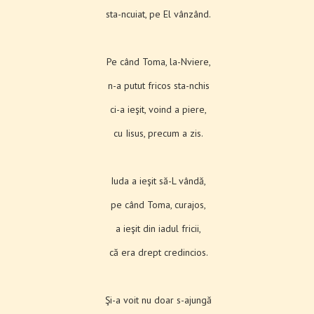
sta-ncuiat, pe El vânzând.
Pe când Toma, la-Nviere,
n-a putut fricos sta-nchis
ci-a ieşit, voind a piere,
cu Iisus, precum a zis.
Iuda a ieşit să-L vândă,
pe când Toma, curajos,
a ieşit din iadul fricii,
că era drept credincios.
Şi-a voit nu doar s-ajungă