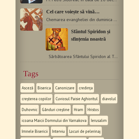
Cel care voiește să vină…
Chemarea evangheliei din duminica după Înălţarea Sfintei…
Sfântul Spiridon și
sfințenia noastră
Sărbătoarea Sfântului Spiridon al Trimitundei (12…
Tags
Asceză
Biserica
Canonizare
credința
creșterea copiilor
Cuviosul Paisie Aghioritul
diavolul
Duhovnic
Gânduri creștine
Hram
Hristos
icoana Maicii Domnului din Varnakova
Ierusalim
Imnele Bisericii
Interviu
Locuri de pelerinaj