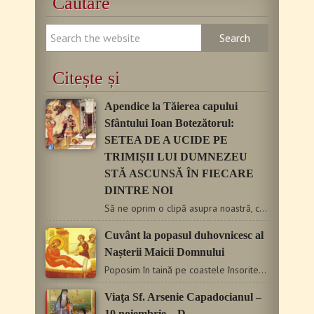
Căutare
Citește și
Apendice la Tăierea capului
Sfântului Ioan Botezătorul:
SETEA DE A UCIDE PE
TRIMIȘII LUI DUMNEZEU
STĂ ASCUNSĂ ÎN FIECARE
DINTRE NOI
Să ne oprim o clipă asupra noastră, cugetând la sărbătoarea…
Cuvânt la popasul duhovnicesc al
Nașterii Maicii Domnului
Poposim în taină pe coastele însorite ale Nazaretului, iubite…
Viaţa Sf. Arsenie Capadocianul –
10 noiembrie – D