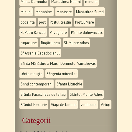
Maica Domnului
Manastirea Neamt
minune
Minuni
Monahism
Mănăstire
Mănăstirea Suroti
pocainta
post
Postul creștin
Postul Mare
Pr. Petru Roncea
Priveghere
Părinte duhovnicesc
rugaciune
Rugăciunea
Sf. Munte Athos
Sf Arsenie Capadocianul
Sfinta Mănăstire a Maicii Domnului Varnakovas
sfinte moaște
Sfinţenia mirenilor
Sfinți contemporani
Sfânta Liturghie
Sfânta Parascheva de la Iași
Sfântul Munte Athos
Sfântul Nectarie
Viața de familie
vindecare
Virtuți
Categorii