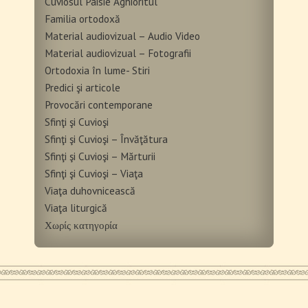
Cuviosul Paisie Aghioritul
Familia ortodoxă
Material audiovizual – Audio Video
Material audiovizual – Fotografii
Ortodoxia în lume- Stiri
Predici şi articole
Provocări contemporane
Sfinţi şi Cuvioşi
Sfinţi şi Cuvioşi – Învăţătura
Sfinţi şi Cuvioşi – Mărturii
Sfinţi şi Cuvioşi – Viaţa
Viaţa duhovnicească
Viaţa liturgică
Χωρίς κατηγορία