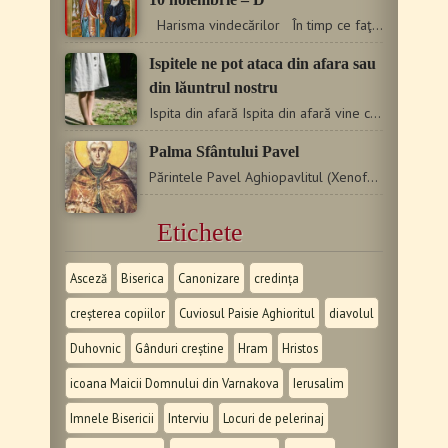
Harisma vindecărilor În timp ce faţă de alţii…
Ispitele ne pot ataca din afara sau
din lăuntrul nostru
Ispita din afară Ispita din afară vine cu cele cinci simţiri,…
Palma Sfântului Pavel
Părintele Pavel Aghiopavlitul (Xenofont Tzamarias al lui Evstatie),…
Etichete
Asceză
Biserica
Canonizare
credința
creșterea copiilor
Cuviosul Paisie Aghioritul
diavolul
Duhovnic
Gânduri creștine
Hram
Hristos
icoana Maicii Domnului din Varnakova
Ierusalim
Imnele Bisericii
Interviu
Locuri de pelerinaj