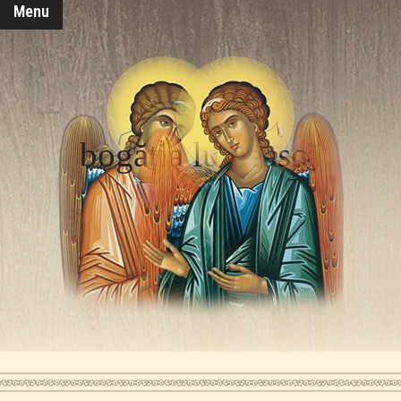
Menu
bogăția lumească