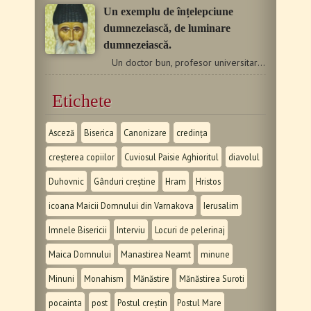
Un exemplu de înțelepciune
dumnezeiască, de luminare
dumnezeiască.
Un doctor bun, profesor universitar și director al unei…
Etichete
Asceză
Biserica
Canonizare
credința
creșterea copiilor
Cuviosul Paisie Aghioritul
diavolul
Duhovnic
Gânduri creștine
Hram
Hristos
icoana Maicii Domnului din Varnakova
Ierusalim
Imnele Bisericii
Interviu
Locuri de pelerinaj
Maica Domnului
Manastirea Neamt
minune
Minuni
Monahism
Mănăstire
Mănăstirea Suroti
pocainta
post
Postul creștin
Postul Mare