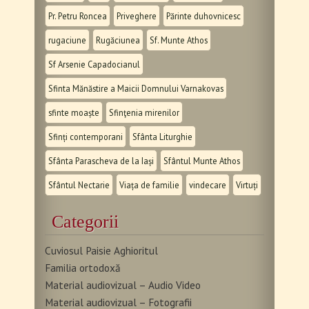
Pr. Petru Roncea
Priveghere
Părinte duhovnicesc
rugaciune
Rugăciunea
Sf. Munte Athos
Sf Arsenie Capadocianul
Sfinta Mănăstire a Maicii Domnului Varnakovas
sfinte moaște
Sfinţenia mirenilor
Sfinți contemporani
Sfânta Liturghie
Sfânta Parascheva de la Iași
Sfântul Munte Athos
Sfântul Nectarie
Viața de familie
vindecare
Virtuți
Categorii
Cuviosul Paisie Aghioritul
Familia ortodoxă
Material audiovizual – Audio Video
Material audiovizual – Fotografii