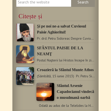
Citește și
Şi pe noi ne-a salvat Cuviosul
Paisie Aghioritul!
Pr. drd. Petru Sidoreac Despre Cuviosul Paisie Aghioritul am…
SFÂNTUL PAISIE DE LA
NEAMŢ
Postul Naşterii lui Hristos începe în ziua a 15-a a lunii…
Croazieră la Sfântul Munte Athos
(Sâmbătă, 15 iunie 2013) Pr. Petru Sidoreac Pentru copiii…
Sfântul Arsenie
Capadocianul vindecă
o musulmană oarbă
Odată au adus de la Telelides la Hagi-efendi, într‑o…