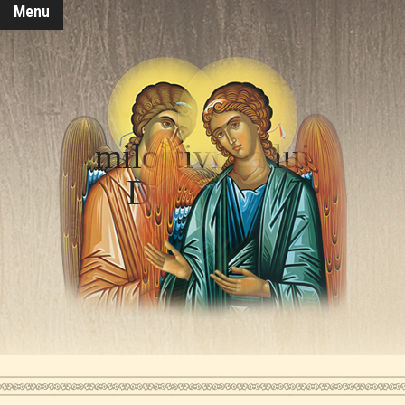
Menu
milostivirea lui
Dumnezeu