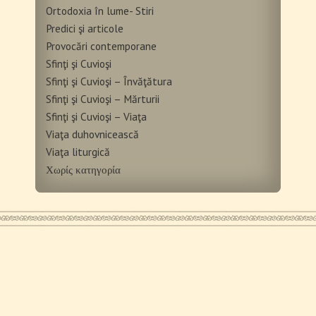
Ortodoxia în lume- Stiri
Predici şi articole
Provocări contemporane
Sfinţi şi Cuvioşi
Sfinţi şi Cuvioşi – Învăţătura
Sfinţi şi Cuvioşi – Mărturii
Sfinţi şi Cuvioşi – Viaţa
Viaţa duhovnicească
Viaţa liturgică
Χωρίς κατηγορία