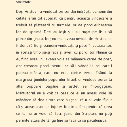
societate.
Deşi Hristos i-a vindecat pe cei doi îndrăciţi, oamenii din
cetate erau tot supăraţi că pentru această vindecare a
trebuit să plătească cu turmele lor de porci eliberarea
lor de spaimă. Deci au ieşit şi L-au rugat pe Iisus să
plece din ţinutul lor; nu mai aveau nevoie de Hristos; ar
fi dorit să fie şi oamenii vindecaţi, şi pace în cetatea lor,
în acelaşi timp să-şi facă şi averi cu porcii lor. Numai că
ei, fiind evrei, nu aveau voie să mănânce carne de porc,
dar creşteau porcii pentru ca să-i vândă la cei care-i
puteau mânca, care nu erau dintre evrei. Trăind la
marginea ţinutului poporului Israel, ei vindeau porcii la
alte popoare păgâne şi astfel se îmbogăţeau.
Mântuitorul nu a voit ca ceea ce ei nu aveau voie să
mănânce să dea altora care nu ştiau că n-au voie. Sigur
că şi aceasta are un înţeles foarte adânc pentru că ceea
ce tu nu ai voie să faci, ştiind din Scripturi, nu poţi
permite altuia de lângă tine să facă ca să păcătuiască.