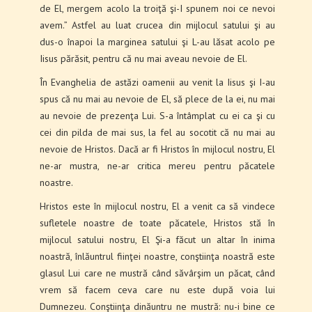
de El, mergem acolo la troiţă şi-I spunem noi ce nevoi
avem.” Astfel au luat crucea din mijlocul satului şi au
dus-o înapoi la marginea satului şi L-au lăsat acolo pe
Iisus părăsit, pentru că nu mai aveau nevoie de El.
În Evanghelia de astăzi oamenii au venit la Iisus şi I-au
spus că nu mai au nevoie de El, să plece de la ei, nu mai
au nevoie de prezenţa Lui. S-a întâmplat cu ei ca şi cu
cei din pilda de mai sus, la fel au socotit că nu mai au
nevoie de Hristos. Dacă ar fi Hristos în mijlocul nostru, El
ne-ar mustra, ne-ar critica mereu pentru păcatele
noastre.
Hristos este în mijlocul nostru, El a venit ca să vindece
sufletele noastre de toate păcatele, Hristos stă în
mijlocul satului nostru, El Şi-a făcut un altar în inima
noastră, înlăuntrul fiinţei noastre, conştiinţa noastră este
glasul Lui care ne mustră când săvârşim un păcat, când
vrem să facem ceva care nu este după voia lui
Dumnezeu. Conştiinţa dinăuntru ne mustră: nu-i bine ce