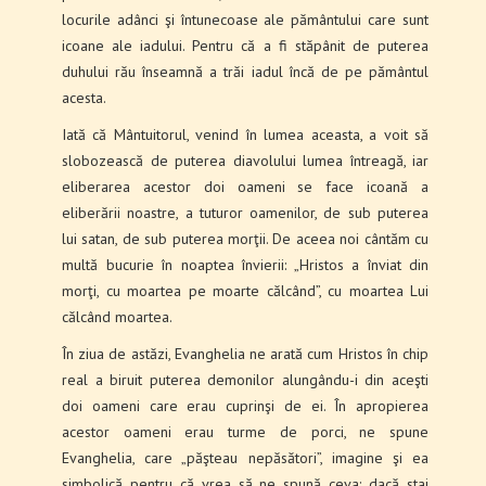
locurile adânci şi întunecoase ale pământului care sunt
icoane ale iadului. Pentru că a fi stăpânit de puterea
duhului rău înseamnă a trăi iadul încă de pe pământul
acesta.
Iată că Mântuitorul, venind în lumea aceasta, a voit să
slobozească de puterea diavolului lumea întreagă, iar
eliberarea acestor doi oameni se face icoană a
eliberării noastre, a tuturor oamenilor, de sub puterea
lui satan, de sub puterea morţii. De aceea noi cântăm cu
multă bucurie în noaptea învierii: „Hristos a înviat din
morţi, cu moartea pe moarte călcând”, cu moartea Lui
călcând moartea.
În ziua de astăzi, Evanghelia ne arată cum Hristos în chip
real a biruit puterea demonilor alungându-i din aceşti
doi oameni care erau cuprinşi de ei. În apropierea
acestor oameni erau turme de porci, ne spune
Evanghelia, care „păşteau nepăsători”, imagine şi ea
simbolică pentru că vrea să ne spună ceva: dacă stai