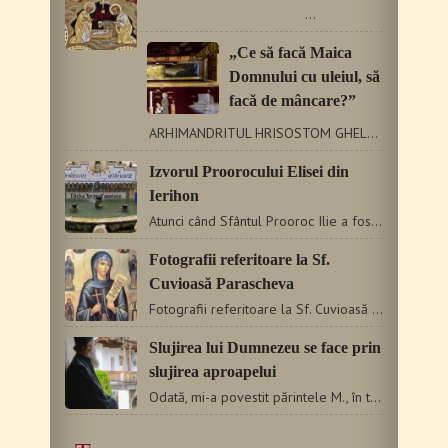
…
„Ce să facă Maica
Domnului cu uleiul, să
facă de mâncare?”
ARHIMANDRITUL HRISOSTOM GHELBESI Sunt un foarte bătrân ieromonah…
Izvorul Proorocului Elisei din
Ierihon
Atunci când Sfântul Prooroc Ilie a fost ridicat la cer în…
Fotografii referitoare la Sf.
Cuvioasă Parascheva
Fotografii referitoare la Sf. Cuvioasă Parascheva
Slujirea lui Dumnezeu se face prin
slujirea aproapelui
Odată, mi-a povestit părintele M., în timp ce slujeam, mi-a…