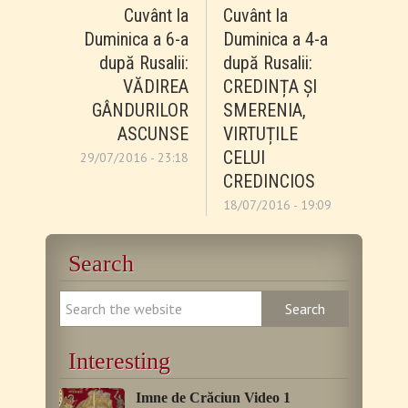
Cuvânt la
Cuvânt la
Duminica a 6-a
Duminica a 4-a
după Rusalii:
după Rusalii:
VĂDIREA
CREDINȚA ȘI
GÂNDURILOR
SMERENIA,
ASCUNSE
VIRTUȚILE
CELUI
29/07/2016 - 23:18
CREDINCIOS
18/07/2016 - 19:09
Search
Interesting
Imne de Crăciun Video 1