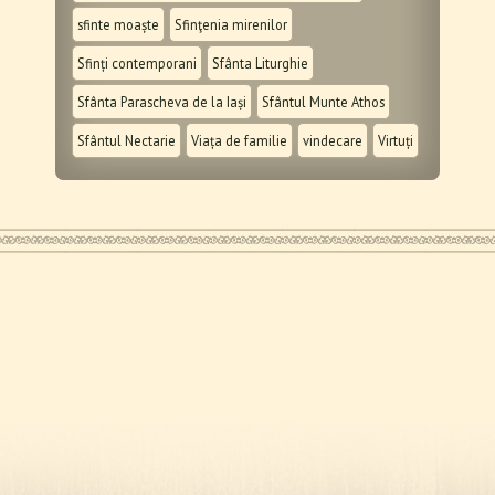
sfinte moaște
Sfinţenia mirenilor
Sfinți contemporani
Sfânta Liturghie
Sfânta Parascheva de la Iași
Sfântul Munte Athos
Sfântul Nectarie
Viața de familie
vindecare
Virtuți