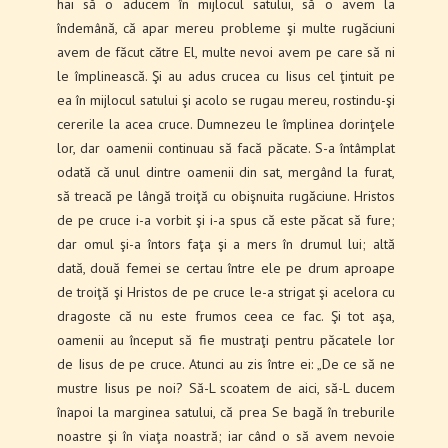
hai să o aducem în mijlocul satului, să o avem la
îndemână, că apar mereu probleme şi multe rugăciuni
avem de făcut către El, multe nevoi avem pe care să ni
le împlinească. Şi au adus crucea cu Iisus cel ţintuit pe
ea în mijlocul satului şi acolo se rugau mereu, rostindu-şi
cererile la acea cruce. Dumnezeu le împlinea dorinţele
lor, dar oamenii continuau să facă păcate. S-a întâmplat
odată că unul dintre oamenii din sat, mergând la furat,
să treacă pe lângă troiţă cu obişnuita rugăciune. Hristos
de pe cruce i-a vorbit şi i-a spus că este păcat să fure;
dar omul şi-a întors faţa şi a mers în drumul lui; altă
dată, două femei se certau între ele pe drum aproape
de troiţă şi Hristos de pe cruce le-a strigat şi acelora cu
dragoste că nu este frumos ceea ce fac. Şi tot aşa,
oamenii au început să fie mustraţi pentru păcatele lor
de Iisus de pe cruce. Atunci au zis între ei: „De ce să ne
mustre Iisus pe noi? Să-L scoatem de aici, să-L ducem
înapoi la marginea satului, că prea Se bagă în treburile
noastre şi în viaţa noastră; iar când o să avem nevoie