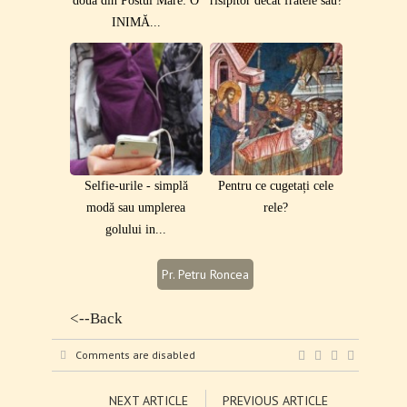
doua din Postul Mare: O
risipitor decât fratele său?
INIMĂ...
Selfie-urile - simplă
Pentru ce cugetați cele
modă sau umplerea
rele?
golului in...
Pr. Petru Roncea
<--Back
Comments are disabled
NEXT ARTICLE
PREVIOUS ARTICLE