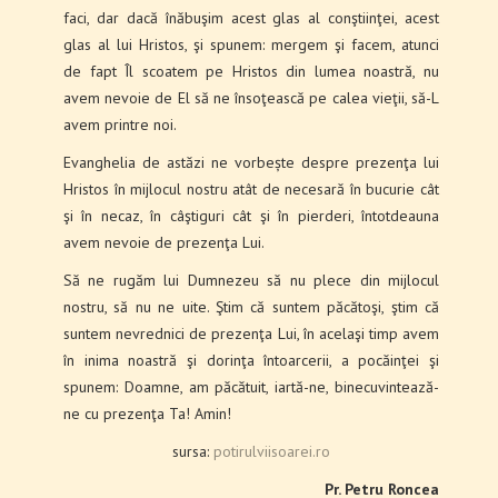
faci, dar dacă înăbuşim acest glas al conştiinţei, acest
glas al lui Hristos, şi spunem: mergem şi facem, atunci
de fapt Îl scoatem pe Hristos din lumea noastră, nu
avem nevoie de El să ne însoţească pe calea vieţii, să-L
avem printre noi.
Evanghelia de astăzi ne vorbește despre prezenţa lui
Hristos în mijlocul nostru atât de necesară în bucurie cât
şi în necaz, în câştiguri cât şi în pierderi, întotdeauna
avem nevoie de prezenţa Lui.
Să ne rugăm lui Dumnezeu să nu plece din mijlocul
nostru, să nu ne uite. Ştim că suntem păcătoşi, ştim că
suntem nevrednici de prezenţa Lui, în acelaşi timp avem
în inima noastră şi dorinţa întoarcerii, a pocăinţei şi
spunem: Doamne, am păcătuit, iartă-ne, binecuvintează-
ne cu prezenţa Ta! Amin!
sursa:
potirulviisoarei.ro
Pr. Petru Roncea