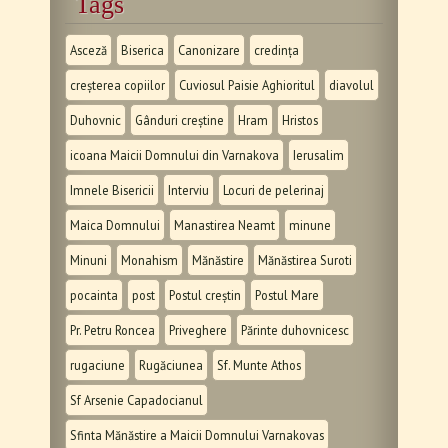
Tags
Asceză
Biserica
Canonizare
credința
creșterea copiilor
Cuviosul Paisie Aghioritul
diavolul
Duhovnic
Gânduri creștine
Hram
Hristos
icoana Maicii Domnului din Varnakova
Ierusalim
Imnele Bisericii
Interviu
Locuri de pelerinaj
Maica Domnului
Manastirea Neamt
minune
Minuni
Monahism
Mănăstire
Mănăstirea Suroti
pocainta
post
Postul creștin
Postul Mare
Pr. Petru Roncea
Priveghere
Părinte duhovnicesc
rugaciune
Rugăciunea
Sf. Munte Athos
Sf Arsenie Capadocianul
Sfinta Mănăstire a Maicii Domnului Varnakovas