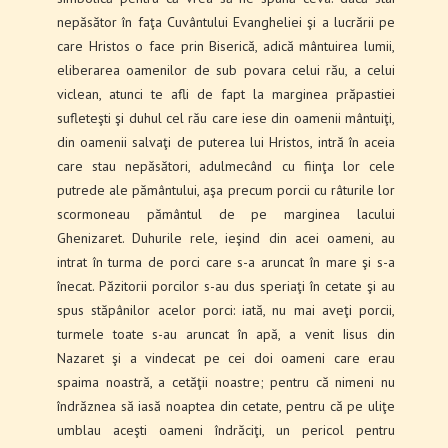
nepăsător în faţa Cuvântului Evangheliei şi a lucrării pe
care Hristos o face prin Biserică, adică mântuirea lumii,
eliberarea oamenilor de sub povara celui rău, a celui
viclean, atunci te afli de fapt la marginea prăpastiei
sufleteşti şi duhul cel rău care iese din oamenii mântuiţi,
din oamenii salvaţi de puterea lui Hristos, intră în aceia
care stau nepăsători, adulmecând cu fiinţa lor cele
putrede ale pământului, aşa precum porcii cu râturile lor
scormoneau pământul de pe marginea lacului
Ghenizaret. Duhurile rele, ieşind din acei oameni, au
intrat în turma de porci care s-a aruncat în mare şi s-a
înecat. Păzitorii porcilor s-au dus speriaţi în cetate şi au
spus stăpânilor acelor porci: iată, nu mai aveţi porcii,
turmele toate s-au aruncat în apă, a venit Iisus din
Nazaret şi a vindecat pe cei doi oameni care erau
spaima noastră, a cetăţii noastre; pentru că nimeni nu
îndrăznea să iasă noaptea din cetate, pentru că pe uliţe
umblau aceşti oameni îndrăciţi, un pericol pentru