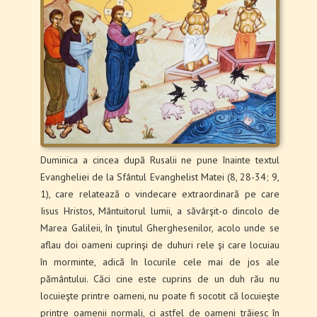
Duminica a cincea după Rusalii ne pune înainte textul
Evangheliei de la Sfântul Evanghelist Matei (8, 28-34; 9,
1), care relatează o vindecare extraordinară pe care
Iisus Hristos, Mântuitorul lumii, a săvârşit-o dincolo de
Marea Galileii, în ţinutul Gherghesenilor, acolo unde se
aflau doi oameni cuprinşi de duhuri rele şi care locuiau
în morminte, adică în locurile cele mai de jos ale
pământului. Căci cine este cuprins de un duh rău nu
locuieşte printre oameni, nu poate fi socotit că locuieşte
printre oamenii normali, ci astfel de oameni trăiesc în