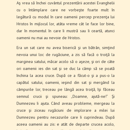
Aş vrea să închei cuvântul prezentării acestei Evanghelii
cu o întâmplare care ne vorbeşte foarte mult în
legătură cu modul în care oamenii percep prezenţa lui
Hristos în mijlocul lor, atâta vreme cât le face lor bine,
dar în momentul în care îi mustră sau îi ceartă, atunci
oamenii nu mai au nevoie de Hristos.
Era un sat care nu avea biserică şi un bătrân, simţind
nevoia unui loc de rugăciune, a zis să facă o troiţă la
marginea satului, măcar acolo să o aşeze, şi ori de câte
ori oamenii ies din sat şi se duc la câmp să se poată
închina la acea cruce. După ce a făcut-o şi a pus-o la
capătul satului, oamenii, ieşind din sat şi mergând la
câmpurile lor, treceau pe lângă acea troiţă, îşi făceau
semnul crucii şi spuneau: „Doamne, ajută-ne!” Şi
Dumnezeu îi ajuta. Când aveau probleme, mergeau la
cruce şi ziceau rugăciuni de implorare a milei lui
Dumnezeu pentru necazurile care îi cuprindeau. După
aceea oamenii au zis: e atât de departe crucea acolo,