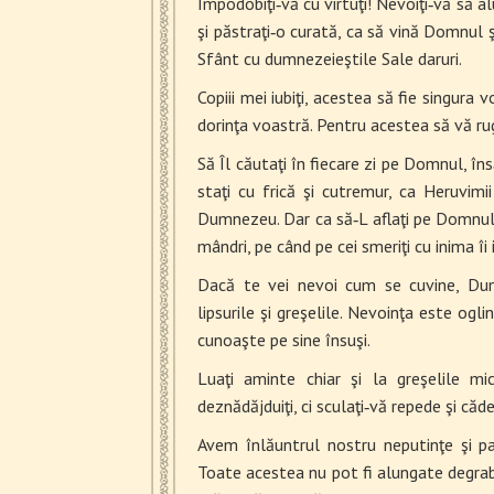
Împodobiţi‑vă cu virtuţi! Nevoiţi‑vă să a
şi păstraţi‑o curată, ca să vină Domnul 
Sfânt cu dumnezeieştile Sale daruri.
Copiii mei iubiţi, acestea să fie singura
dorinţa voastră. Pentru acestea să vă ru
Să Îl căutaţi în fiecare zi pe Domnul, însă
staţi cu frică şi cutremur, ca Heruvimii
Dumnezeu. Dar ca să‑L aflaţi pe Domnul,
mândri, pe când pe cei smeriţi cu inima îi 
Dacă te vei nevoi cum se cuvine, Dumn
lipsurile şi greşelile. Nevoinţa este ogl
cunoaşte pe sine însuşi.
Luaţi aminte chiar şi la greşelile mi
deznădăjduiţi, ci sculaţi‑vă repede şi căd
Avem înlăuntrul nostru neputinţe şi p
Toate acestea nu pot fi alungate degrabă, 