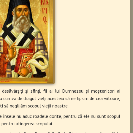
esăvârşiţi şi sfinţi, fii ai lui Dumnezeu şi moştenitori ai
u cumva de dragul vieţii acesteia să ne lipsim de cea viitoare,
ti să neglijăm scopul vieţii noastre.
le însele nu aduc roadele dorite, pentru că ele nu sunt scopul
e pentru atingerea scopului.