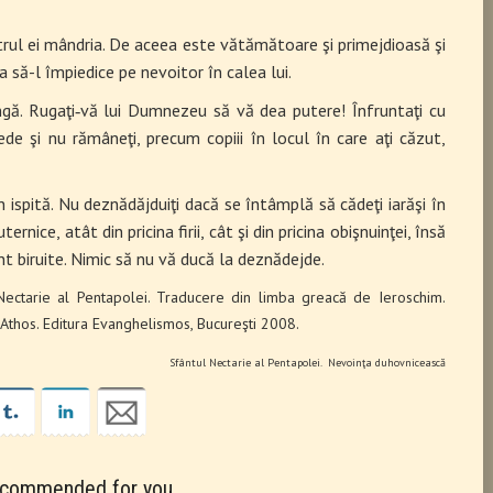
rul ei mândria. De aceea este vătămă­toare şi primejdioasă şi
 să-l împiedice pe nevoitor în calea lui.
ngă. Rugaţi‑vă lui Dumnezeu să vă dea putere! Înfruntaţi cu
pede şi nu rămâneţi, precum copiii în locul în care aţi căzut,
în ispită. Nu deznădăjduiţi dacă se întâmplă să cădeţi iarăşi în
rnice, atât din pricina firii, cât şi din pricina obişnuinţei, însă
unt biruite. Nimic să nu vă ducă la deznădejde.
Nectarie al Pentapolei. Traducere din limba greacă de Ieroschim.
 Athos. Editura Evanghelismos, Bucureşti 2008.
Sfântul Nectarie al Pentapolei. Nevoinţa duhovnicească
commended for you