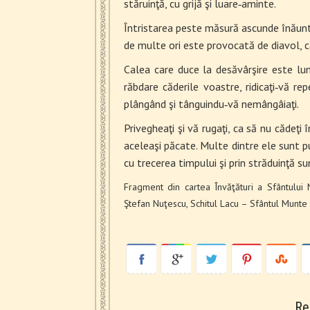
stăruinţă, cu grijă şi luare‑aminte.
Întristarea peste măsură ascunde înă­unt
de multe ori este provocată de diavol, ca
Calea care duce la desăvârşire este lu
răbdare căderile voastre, ridicaţi‑vă re
plângând şi tânguindu‑vă nemângâiaţi.
Privegheaţi şi vă rugaţi, ca să nu cădeţi 
aceleaşi păcate. Multe dintre ele sunt pute
cu trecerea timpului şi prin străduinţă s
Fragment din cartea
Învăţături
a Sfântului 
Ştefan Nuţescu, Schitul Lacu – Sfântul Munte
Re