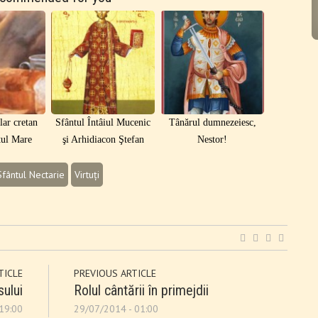
ar cretan
Sfântul Întâiul Mucenic
Tânărul dumnezeiesc,
tul Mare
şi Arhidiacon Ştefan
Nestor!
Sfântul Nectarie
Virtuți
TICLE
PREVIOUS ARTICLE
sului
Rolul cântării în primejdii
19:00
29/07/2014 - 01:00