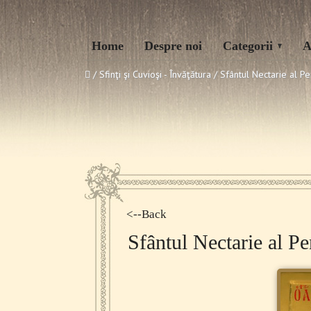
Home
Despre noi
Categorii
A
/ Sfinţi şi Cuvioşi - Învăţătura /
Sfântul Nectarie al P
<--Back
Sfântul Nectarie al P