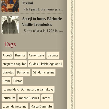
Treimi
Fără piatră, cremene şi iască nu se aprinde focul.…
Asceţi în lume. Părintele
Vasilie Trombukis
S-a născut în 1902 în satul Sfikia, judeţul Imatias,…
Tags
Asceză
Biserica
Canonizare
credința
creșterea copiilor
Cuviosul Paisie Aghioritul
diavolul
Duhovnic
Gânduri creștine
Hram
Hristos
icoana Maicii Domnului din Varnakova
Ierusalim
Imnele Bisericii
Interviu
Locuri de pelerinaj
Maica Domnului