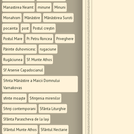
Manastirea Neamt
minune
Minuni
Monahism
Mănăstire
Mănăstirea Suroti
pocainta
post
Postul creștin
Postul Mare
Pr. Petru Roncea
Priveghere
Părinte duhovnicesc
rugaciune
Rugăciunea
Sf. Munte Athos
Sf Arsenie Capadocianul
Sfinta Mănăstire a Maicii Domnului
Varnakovas
sfinte moaște
Sfinţenia mirenilor
Sfinți contemporani
Sfânta Liturghie
Sfânta Parascheva de la Iași
Sfântul Munte Athos
Sfântul Nectarie