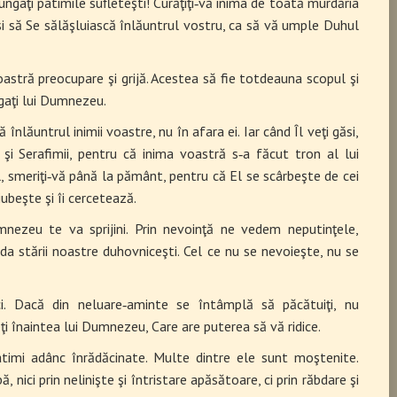
lungaţi patimile sufleteşti! Curăţiţi‑vă inima de toată murdăria
şi să Se sălăşluiască înlăuntrul vostru, ca să vă umple Duhul
 voastră preocupare şi grijă. Acestea să fie totdeauna scopul şi
gaţi lui Dumnezeu.
 înlăuntrul inimii voastre, nu în afara ei. Iar când Îl veţi găsi,
 şi Serafimii, pen­tru că inima voastră s‑a făcut tron al lui
 smeriţi‑vă până la pământ, pentru că El se scârbeşte de cei
iubeşte şi îi cercetează.
ezeu te va sprijini. Prin nevoinţă ne vedem neputinţele,
inda stării noastre du­hovniceşti. Cel ce nu se nevoieşte, nu se
ci. Dacă din neluare‑aminte se întâmplă să păcătuiţi, nu
eţi înaintea lui Dumnezeu, Care are puterea să vă ridice.
atimi adânc înrădăcinate. Multe dintre ele sunt moştenite.
nici prin nelinişte şi întristare apăsătoare, ci prin răbdare şi