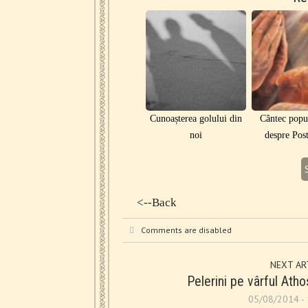
Cunoașterea golului din
Cântec popul
noi
despre Pos
<--Back
Comments are disabled
NEXT AR
Pelerini pe vârful Atho
05/08/2014 - 