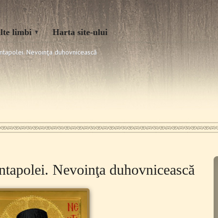
lte limbi
Harta site-ului
entapolei. Nevoinţa duhovnicească
entapolei. Nevoinţa duhovnicească