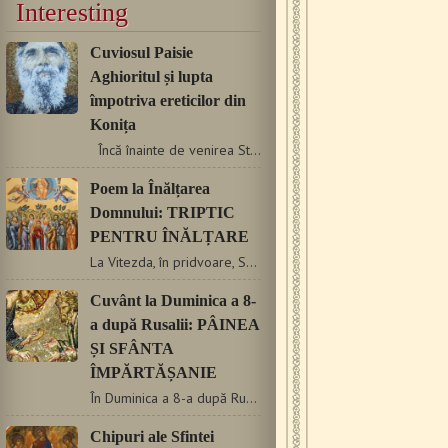
Interesting
Cuviosul Paisie
Aghioritul și lupta
împotriva ereticilor din
Konița
Încă înainte de venirea Starețului apăruseră în…
Poem la Înălțarea
Domnului: TRIPTIC
PENTRU ÎNĂLȚARE
La Vitezda, în pridvoare, Solomon olog aşteaptă şi-al lui…
Cuvânt la Duminica a 8-
a după Rusalii: PÂINEA
ȘI SFÂNTA
ÎMPĂRTĂȘANIE
În Duminica a 8-a după Rusalii Biserica ne pune înainte textul…
Chipuri ale Sfintei