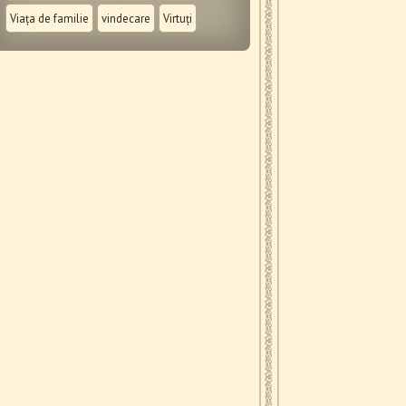
Viața de familie
vindecare
Virtuți