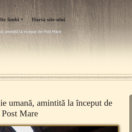
lte limbi
Harta site-ului
, amintită la început de Post Mare
ie umană, amintită la început de
Post Mare