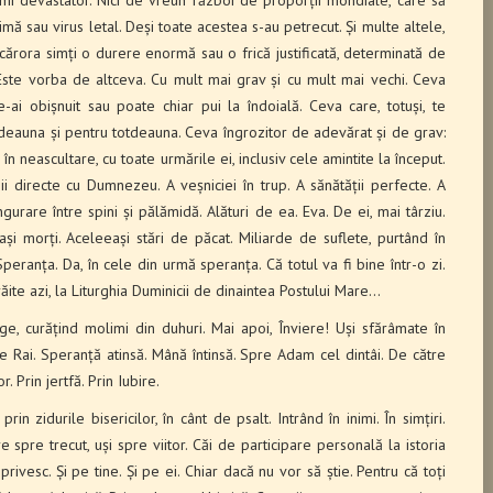
i devastator. Nici de vreun război de proporții mondiale, care să
mă sau virus letal. Deși toate acestea s-au petrecut. Și multe altele,
cărora simți o durere enormă sau o frică justificată, determinată de
 Este vorba de altceva. Cu mult mai grav și cu mult mai vechi. Ceva
te-ai obișnuit sau poate chiar pui la îndoială. Ceva care, totuși, te
otdeauna și pentru totdeauna. Ceva îngrozitor de adevărat și de grav:
în neascultare, cu toate urmările ei, inclusiv cele amintite la început.
i directe cu Dumnezeu. A veșniciei în trup. A sănătății perfecte. A
ingurare între spini și pălămidă. Alături de ea. Eva. De ei, mai târziu.
ași morți. Aceleeași stări de păcat. Miliarde de suflete, purtând în
peranța. Da, în cele din urmă speranța. Că totul va fi bine într-o zi.
trăite azi, la Liturghia Duminicii de dinaintea Postului Mare…
nge, curățind molimi din duhuri. Mai apoi, Înviere! Uși sfărâmate în
e Rai. Speranță atinsă. Mână întinsă. Spre Adam cel dintâi. De către
 Prin jertfă. Prin Iubire.
rin zidurile bisericilor, în cânt de psalt. Intrând în inimi. În simțiri.
e spre trecut, uși spre viitor. Căi de participare personală la istoria
 privesc. Și pe tine. Și pe ei. Chiar dacă nu vor să știe. Pentru că toți