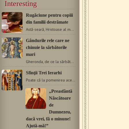
Interesting
Rugăciune pentru copiii
din familii destrămate
Astă-seară, Hristoase al meu, Te voi implora pentru copiii…
Gândurile rele care ne
chinuie la sărbătorile
mari
Gheronda, de ce la sărbătorile mai mari, de obicei, ne vin…
Sfinţii Trei Ierarhi
Poate că la pomenirea acestei troiţe de arhierei nu se putea…
„Preasfântă
Născătoare
de
Dumnezeu,
dacă vrei, fă o minune!
Ajută-mă!”