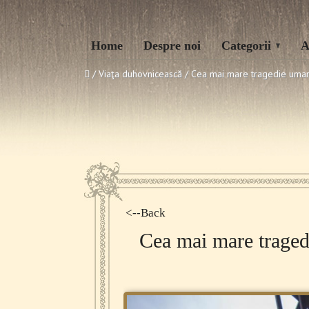
Home
Despre noi
Categorii
A
/ Viaţa duhovnicească /
Cea mai mare tragedie umană
<--Back
Cea mai mare traged