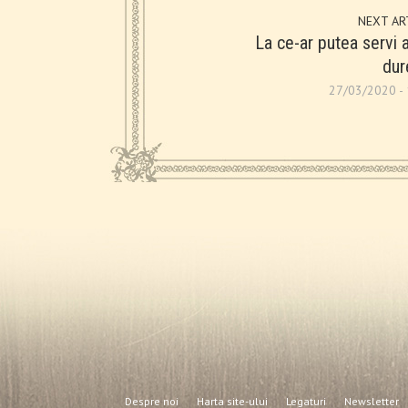
NEXT AR
La ce-ar putea servi 
dur
27/03/2020 - 
Despre noi
Harta site-ului
Legaturi
Newsletter