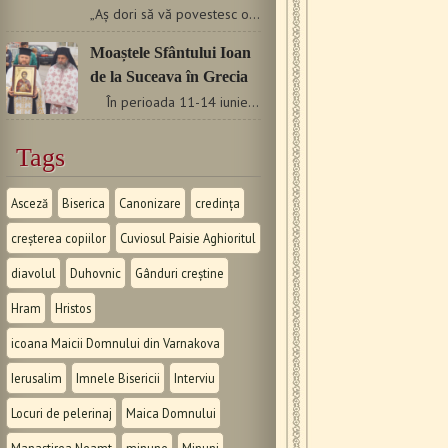
„Aș dori să vă povestesc o minune ce mi s-a întâmplat…
Moaștele Sfântului Ioan
de la Suceava în Grecia
În perioada 11-14 iunie 2017, parohia greacă…
Tags
Asceză
Biserica
Canonizare
credința
creșterea copiilor
Cuviosul Paisie Aghioritul
diavolul
Duhovnic
Gânduri creștine
Hram
Hristos
icoana Maicii Domnului din Varnakova
Ierusalim
Imnele Bisericii
Interviu
Locuri de pelerinaj
Maica Domnului