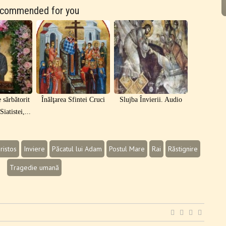
commended for you
 sărbătorit
Înălţarea Sfintei Cruci
Slujba Învierii. Audio
iatistei,...
Hristos
Inviere
Păcatul lui Adam
Postul Mare
Rai
Răstignire
Tragedie umană