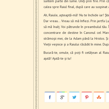
suntem parte din lume. Uniți prin fire. Prin 
calea spre Raiul final, după care au suspinat 
Ah, Raiule, așteaptă-mă! Nu te închide iar! Ști
Dar vreau… Vreau să mă înfiezi. Prin jertfa L
să mă înalț. Voi pătrunde în preambulul tău. În 
concentrare de destine în Canonul cel Mare! 
strămoșii mei, de la Adam până la Hristos. Și
Vieții veșnice și a Raiului răsădit în mine. Dup
Bucură-te, omule, că poți fi cetățean al Raiu
ajută! Ajută-te și tu!