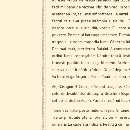
Nu este vorba de vreun cutremur sau tsunam
facă milioane de victime. Nici de vreo Hiroshi
asemenea lor, sau mai înfiorătoare, la auzul 
faptul că ți s-ar putea întâmpla și ție. Nu…
despre care ai auzit, citit, vorbit. Cu care 
privește. Pe tine și întreaga umanitate. Dint
tragedia lui Adam, tragedia lumii. Căderea lui 
Dar mai mult, pierderea Raiului. A comuniuni
ordinii lumii ireproșabile. Năruire totală. Îns
Urmașii, purtătorii aceluiași blestem. Acelee
sine virusul. Urmările căderii. Deznădejdea. S
Va birui viața. Veșnicia. Raiul. Toate acestea, 
Ah, Răstignire! Cruce, stăvilind uragane. Sâ
cele dedesubt. Uși, deasupra, deschise înspr
cel de-al doilea Adam. Paradis redăruit tuturor.
Taine răsfirate peste milenii. Ieșind în lume p
Trăite și retrăite plenar prin slujbe – ferestr
omenirii. La căderi și ridicări. Realități ce mă