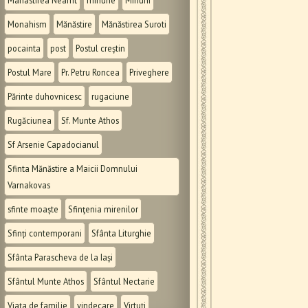
Manastirea Neamt
minune
Minuni
Monahism
Mănăstire
Mănăstirea Suroti
pocainta
post
Postul creștin
Postul Mare
Pr. Petru Roncea
Priveghere
Părinte duhovnicesc
rugaciune
Rugăciunea
Sf. Munte Athos
Sf Arsenie Capadocianul
Sfinta Mănăstire a Maicii Domnului
Varnakovas
sfinte moaște
Sfinţenia mirenilor
Sfinți contemporani
Sfânta Liturghie
Sfânta Parascheva de la Iași
Sfântul Munte Athos
Sfântul Nectarie
Viața de familie
vindecare
Virtuți