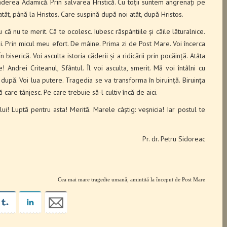
căderea Adamică. Prin salvarea Hristică. Cu toții suntem angrenați pe
atât, până la Hristos. Care suspină după noi atât, după Hristos.
u că nu te merit. Că te ocolesc. Iubesc răspântiile și căile lăturalnice.
ui. Prin micul meu efort. De mâine. Prima zi de Post Mare. Voi încerca
biserică. Voi asculta istoria căderii și a ridicării prin pocăință. Atâta
Andrei Criteanul, Sfântul. Îl voi asculta, smerit. Mă voi întâlni cu
 după. Voi lua putere. Tragedia se va transforma în biruință. Biruința
ă care tânjesc. Pe care trebuie să-l cultiv încă de aici.
lui! Luptă pentru asta! Merită. Marele câștig: veșnicia! Iar postul te
Pr. dr. Petru Sidoreac
Cea mai mare tragedie umană, amintită la început de Post Mare