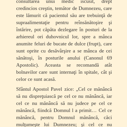
consul­tarea unui medic iscusit, drept
credincios creştin, temător de Dumnezeu, care
este lămurit că pacien­tul său are trebuinţă de
supraalimentaţie pentru reînsănătoşire şi
întărire, pot căpăta dezlegare în posturi de la
arhiereul ori duhovnicul lor, spre a mânca
anumite feluri de bucate de dulce (frupt), care
sunt oprite cu desăvârşire a se mânca de cei
sănătoşi, în posturile anului (Canonul 69
Apostolic). Aceasta se recomandă atât
bolnavilor care sunt internaţi în spitale, cât şi
celor ce sunt acasă.
Sfântul Apostol Pavel zice: „Cel ce mănâncă
să nu dispreţuiască pe cel ce nu mănâncă, iar
cel ce nu mănâncă să nu judece pe cel ce
mănâncă, fiindcă Domnul l a primit… Cel ce
mănâncă, pentru Domnul mănâncă, căci
mulţumeşte lui Dumnezeu; şi cel ce nu