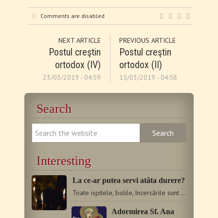
Comments are disabled
NEXT ARTICLE
PREVIOUS ARTICLE
Postul creştin
Postul creştin
ortodox (ΙV)
ortodox (II)
23/03/2019 - 04:59
15/03/2019 - 04:58
Search
Interesting
La ce-ar putea servi atâta durere?
Toate ispitele, bolile, încercările sunt lecţii duhovniceşti…
Adormirea Sf. Ana