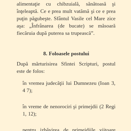
alimentaţie cu chibzuială, sănătoasă şi
înţeleaptă. Ce e prea mult vatămă şi ce e prea
puţin păgubeşte. Sfântul Vasile cel Mare zice
aşa: „Înfrânarea (de bucate) se măsoară
fiecăruia după puterea sa trupească”.
8. Foloasele postului
După mărturisirea Sfintei Scripturi, postul
este de folos:
în vremea judecăţii lui Dumnezeu (Ioan 3,
4 7);
în vreme de nenorociri şi primejdii (2 Regi
1, 12);
pentru izbăvirea de primejdiile viitoare