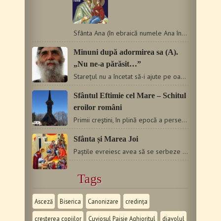
Sfânta Ana (în ebraică numele Ana înseamnă plăcută, graţioasă),…
Minuni după adormirea sa (A).
„Nu ne-a părăsit…”
Starețul nu a încetat să-i ajute pe oameni nici chiar după…
Sfântul Eftimie cel Mare – Schitul
eroilor români
Primii creştini, în plină epocă a persecuţiilor romane,…
Sfânta și Marea Joi
Paștile evreiesc avea să se serbeze Vineri; era deci potrivit…
Tags
Asceză
Biserica
Canonizare
credința
creșterea copiilor
Cuviosul Paisie Aghioritul
diavolul