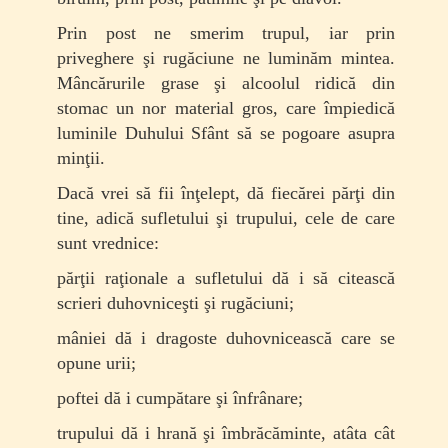
Prin post ne smerim trupul, iar prin
priveghere şi rugăciune ne luminăm mintea.
Mâncărurile grase şi alcoolul ridică din
stomac un nor material gros, care împiedică
luminile Duhului Sfânt să se pogoare asupra
minţii.
Dacă vrei să fii înţelept, dă fiecărei părţi din
tine, adică sufletului şi trupului, cele de care
sunt vrednice:
părţii raţionale a sufletului dă i să citească
scrieri duhovniceşti şi rugăciuni;
mâniei dă i dragoste duhovnicească care se
opune urii;
poftei dă i cumpătare şi înfrânare;
trupului dă i hrană şi îmbrăcăminte, atâta cât