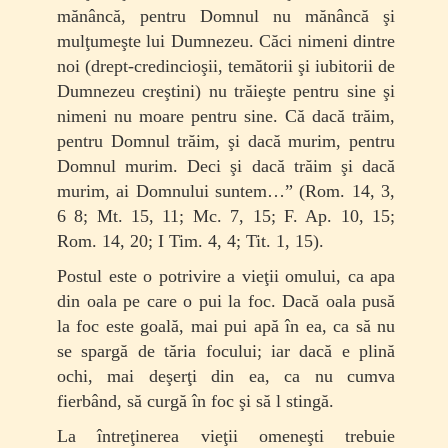
mănâncă, pentru Domnul nu mănâncă şi
mulţu­meşte lui Dumnezeu. Căci nimeni dintre
noi (drept-credincioşii, temătorii şi iubitorii de
Dumnezeu creştini) nu trăieşte pentru sine şi
nimeni nu moare pentru sine. Că dacă trăim,
pentru Domnul trăim, şi dacă murim, pentru
Domnul murim. Deci şi dacă trăim şi dacă
murim, ai Domnului suntem…” (Rom. 14, 3,
6 8; Mt. 15, 11; Mc. 7, 15; F. Ap. 10, 15;
Rom. 14, 20; I Tim. 4, 4; Tit. 1, 15).
Postul este o potrivire a vieţii omului, ca apa
din oala pe care o pui la foc. Dacă oala pusă
la foc este goală, mai pui apă în ea, ca să nu
se spargă de tăria focului; iar dacă e plină
ochi, mai deşerţi din ea, ca nu cumva
fierbând, să curgă în foc şi să l stingă.
La întreţinerea vieţii omeneşti trebuie