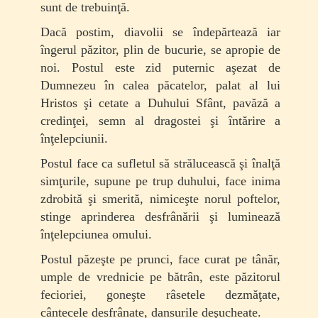
sunt de trebuinţă.
Dacă postim, diavolii se îndepărtează iar
îngerul păzitor, plin de bucurie, se apropie de
noi. Postul este zid puternic aşezat de
Dumnezeu în calea păca­telor, palat al lui
Hristos şi cetate a Duhului Sfânt, pavăză a
credinţei, semn al dragostei şi întărire a
înţelepciunii.
Postul face ca sufletul să strălucească şi înalţă
simţurile, supune pe trup duhului, face inima
zdro­bită şi smerită, nimiceşte norul poftelor,
stinge aprin­­derea desfrânării şi luminează
înţelepciunea omului.
Postul păzeşte pe prunci, face curat pe tânăr,
umple de vrednicie pe bătrân, este păzitorul
fecioriei, goneşte râsetele dezmăţate,
cântecele desfrânate, dan­surile deşucheate.