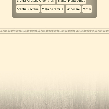
Sfânta Parascheva de la Iași
Sfântul Munte Athos
Sfântul Nectarie
Viața de familie
vindecare
Virtuți