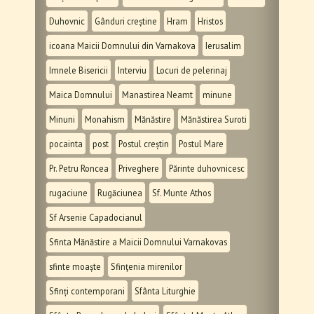
Duhovnic
Gânduri creștine
Hram
Hristos
icoana Maicii Domnului din Varnakova
Ierusalim
Imnele Bisericii
Interviu
Locuri de pelerinaj
Maica Domnului
Manastirea Neamt
minune
Minuni
Monahism
Mănăstire
Mănăstirea Suroti
pocainta
post
Postul creștin
Postul Mare
Pr. Petru Roncea
Priveghere
Părinte duhovnicesc
rugaciune
Rugăciunea
Sf. Munte Athos
Sf Arsenie Capadocianul
Sfinta Mănăstire a Maicii Domnului Varnakovas
sfinte moaște
Sfinţenia mirenilor
Sfinți contemporani
Sfânta Liturghie