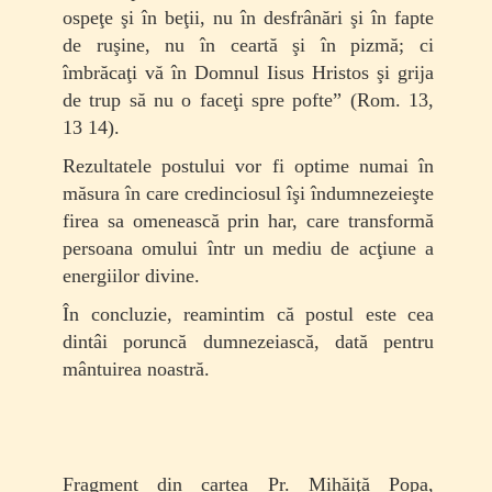
ospeţe şi în beţii, nu în desfrânări şi în fapte
de ruşine, nu în ceartă şi în pizmă; ci
îmbrăcaţi vă în Domnul Iisus Hristos şi grija
de trup să nu o faceţi spre pofte” (Rom. 13,
13 14).
Rezultatele postului vor fi optime numai în
măsura în care credinciosul îşi îndumnezeieşte
firea sa omenească prin har, care transformă
persoana omului într un mediu de acţiune a
energiilor divine.
În concluzie, reamintim că postul este cea
dintâi poruncă dumnezeiască, dată pentru
mântuirea noas­tră.
Fragment din cartea Pr. Mihăiţă Popa,