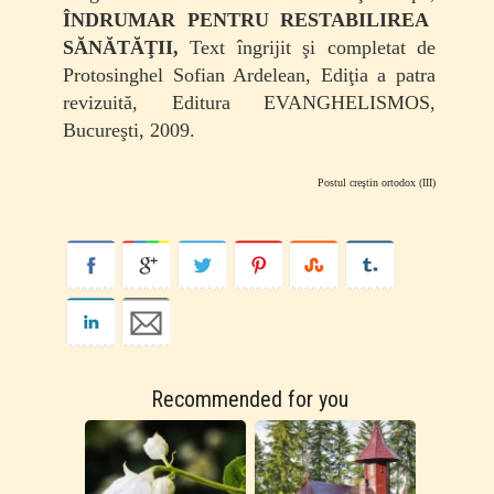
ÎNDRUMAR PENTRU RESTABILIREA
SĂNĂTĂŢII,
Text îngrijit şi completat de
Protosinghel Sofian Ardelean, Ediţia a patra
revizuită,
Editura EVANGHELISMOS,
Bucureşti, 2009.
Postul creştin ortodox (III)
Recommended for you