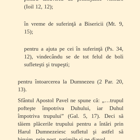
(Ioil 12, 12);
în vreme de suferinţă a Bisericii (Mt. 9,
15);
pentru a ajuta pe cei în suferinţă (Ps. 34,
12), vindecându se de tot felul de boli
sufleteşti şi trupeşti;
pentru întoarcerea la Dumnezeu (2 Par. 20,
13).
Sfântul Apostol Pavel ne spune că: „…trupul
pofteşte împotriva Duhului, iar Duhul
împotriva tru­pului” (Gal. 5, 17). Deci să
tăiem plăcerile trupului pentru a întări prin
Harul Dumnezeiesc sufletul şi astfel să
biruim, prin post, patimile şi pe diavol.