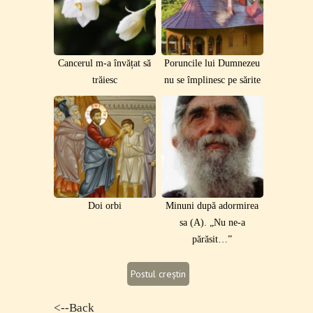
Cancerul m-a învățat să
Poruncile lui Dumnezeu
trăiesc
nu se împlinesc pe sărite
Doi orbi
Minuni după adormirea
sa (A). „Nu ne-a
părăsit…”
Postul creștin
<--Back