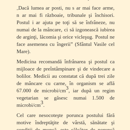
„
Dacă lumea ar posti, nu s ar mai face arme,
n ar mai fi războaie, tribunale şi închisori.
Postul i ar ajuta pe toţi să se înfrâneze, nu
numai de la mâncare, ci să izgonească iubirea
de arginţi, lăcomia şi orice vicleşug. Postul ne
face asemenea cu îngerii” (Sfântul Vasile cel
Mare).
Medicina recomandă înfrânarea şi postul ca
mijloace de preîntâmpinare şi de vindecare a
bolilor. Medicii au constatat că după trei zile
de mâncare cu carne, în organism se află
3
67.000 de microbi/cm
, iar după un regim
vegetarian se găsesc numai 1.500 de
3
microbi/cm
.
Cel care nesocoteşte porunca postului fără
motive îndreptăţite de vârstă, sănătate şi
condiţii de muncă, este călcător de poruncă