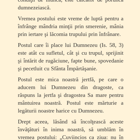
dumnezeiască.
Vremea postului este vreme de luptă pentru a
înfrânge mândria minţii prin smerenie, mânia
prin iertare şi lăcomia trupului prin înfrânare.
Postul care îi place lui Dumnezeu (Is. 58, 3)
este atât cu sufletul, cât şi cu trupul, sprijinit
şi întărit de rugăciune, fapte bune, spovedanie
şi pecetluit cu Sfânta Împărtăşanie.
Postul este mica noastră jertfă, pe care o
aducem lui Dumnezeu din dragoste, ca
răspuns la jertfa şi dragostea Sa mare pentru
mântuirea noastră. Postul este mărturie a
legăturii noastre harice cu Dumnezeu.
Drept aceea, lăsând să încolţească aceste
învăţă­turi în inima noastră, să umblăm în
vremea postu­lui: „Cuviincios ca ziua: nu în