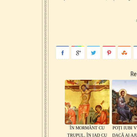
Re
ÎN MORMÂNT CU
POȚI IUBI 
TRUPUL, ÎN IAD CU
DACĂ AI AJ