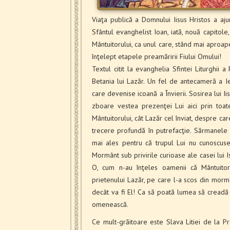
Viaţa publică a Domnului Iisus Hristos a aj
Sfântul evanghelist Ioan, iată, nouă capitol
Mântuito­rului, ca unul care, stând mai aproap
înţe­lept etapele preamăririi Fiului Omului!
Textul citit la evanghelia Sfintei Liturghii a
Betania lui Lazăr. Un fel de antecameră a Ier
care devenise icoană a Învierii. Sosirea lui Ii
zboare vestea prezenţei Lui aici prin toate
Mântuitorului, cât Lazăr cel înviat, despre ca
trecere profundă în putrefacţie. Sărmanele 
mai ales pentru că trupul Lui nu cunoscuse st
Mormânt sub privirile curioase ale casei lui 
O, cum n-au înţeles oamenii că Mântuitor
prietenului Lazăr, pe care l-a scos din morm
decât va fi El! Ca să poată lumea să creadă m
omenească.
Ce mult-grăitoare este Slava Litiei de la Pr