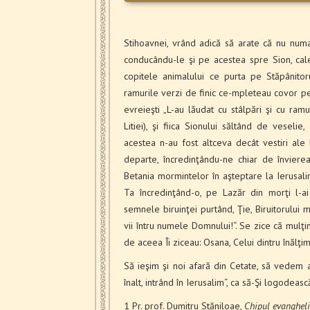
Stihoavnei, vrând adică să arate că nu numa
condu­cându-le şi pe acestea spre Sion, cal
copitele animalului ce purta pe Stăpânitor
ramurile verzi de finic ce-mpleteau covor pe 
evreieşti „L-au lăudat cu stâlpări şi cu ramu
Litiei), şi fiica Sionului săltând de veselie
acestea n-au fost altceva decât vestiri ale b
departe, încredinţân­du-ne chiar de înviere
Betania mormintelor în aşteptare la Ierusal
Ta încredinţân­d-o, pe Lazăr din morţi l-ai
semnele biruinţei purtând, Ţie, Biruitorului m
vii întru numele Domnului!“. Se zice că mulţ
de aceea Îi ziceau: Osana, Celui dintru înălţi
Să ieşim şi noi afară din Cetate, să vedem
înalt, intrând în Ierusalim“, ca să-Şi logodea
1 Pr. prof. Dumitru Stăniloae,
Chipul evanghelic