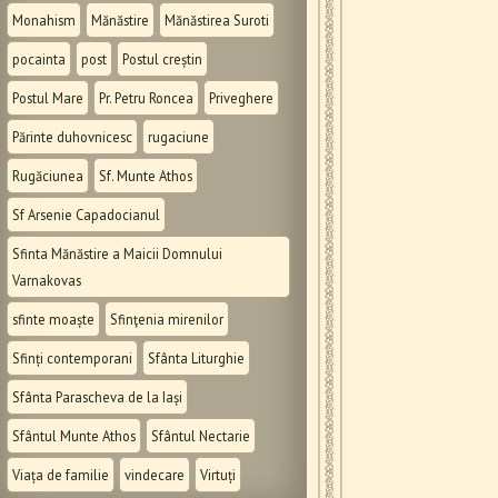
Monahism
Mănăstire
Mănăstirea Suroti
pocainta
post
Postul creștin
Postul Mare
Pr. Petru Roncea
Priveghere
Părinte duhovnicesc
rugaciune
Rugăciunea
Sf. Munte Athos
Sf Arsenie Capadocianul
Sfinta Mănăstire a Maicii Domnului
Varnakovas
sfinte moaște
Sfinţenia mirenilor
Sfinți contemporani
Sfânta Liturghie
Sfânta Parascheva de la Iași
Sfântul Munte Athos
Sfântul Nectarie
Viața de familie
vindecare
Virtuți