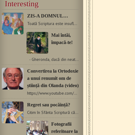
Interesting
ZIS-A DOMNUL…
Toată Scriptura este insuflată de Dumnezeu (II Tim 3, 16)…
Mai întâi,
împacă-te!
- Gheronda, dacă din neatenţie fac o greşeală şi…
Convertirea la Ortodoxie
a unui renumit om de
știință din Olanda (video)
https://www.youtube.com/watch?t=41&v=REIeeRDs89A Convertirea…
Regret sau pocăință?
Citim în Sfânta Scriptură că Iuda s-a căit: „Atunci Iuda,…
Fotografii
referitoare la