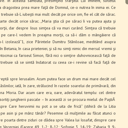
re. În această sâmbătă, presimţind sfârşitul Lui iminent, sufletul
asta dragostea prea mare faţă de Domnul, ce-o nutrea în inima ei. Ce
 trebuie să-L iubeşti mai mult decât pe orice om, fie el cât de sărac.
 decât orice sărac. „Maria ştia că pe săraci îi va putea ajuta şi
rţii, dar despre Iisus simţea că va muri curând. Simţea că trebuie
el pe care-l vedem în preajma morţii, ca să-i dăm o mângâiere că
u-l izolează“1, zice Părintele Dumitru Stăniloae, meditând asupra
în Betania, în casa prieteniei, şi să nu simţi nimic din mersul vremii şi
întocmai ca fariseul Simon, fără nici o simţire duhovnicească faţă de
 trebuie să se simtă îndatorat cu ceea ce-i revine să facă faţă de
ndreptă spre Ierusalim. Acum putea face un drum mai mare decât cel
inilor, iată, în zare, stră­lucind în razele soarelui de primăvară, din
ina Moria. Dar acum care era, oare, adevăratul templu: cel dintre
sortiţi junghierii pascale – în această zi se procura mielul de PaştiÂ
pre Care heruvimii nu pot a se uita de frică“ (stihiră de la Litia
nd pe asin şi pe mânz tânăr? Pesemne că mulţimile au făcut atunci o
e poarta dintre ziduri ce dădea spre Valea lui Iosafat, dinspre care
le Vecerniei (Facere 49, 1-2; 8-12; Sofonie 3, 14-19; Zaharia 9, 9-