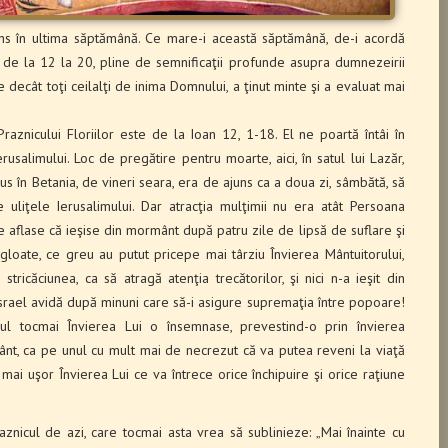
uns în ultima săptămână. Ce mare-i această săptămână, de-i acordă
e, de la 12 la 20, pline de semnificaţii profunde asupra dumnezeirii
e decât toţi ceilalţi de inima Domnului, a ţinut minte şi a evaluat mai
 Praznicului Floriilor este de la Ioan 12, 1-18. El ne poartă întâi în
usalimului. Loc de pregătire pentru moarte, aici, în satul lui Lazăr,
sus în Betania, de vineri seara, era de ajuns ca a doua zi, sâmbătă, să
 uliţele Ierusalimului. Dar atracţia mulţimii nu era atât Persoana
re aflase că ieşise din mormânt după patru zile de lipsă de suflare şi
gloate, ce greu au putut pricepe mai târziu Învierea Mântuitorului,
ricăciunea, ca să atragă atenţia trecătorilor, şi nici n-a ieşit din
Israel avidă după minuni care să-i asigure supremaţia între popoare!
ul tocmai Învierea Lui o însemnase, prevestind-o prin învierea
ânt, ca pe unul cu mult mai de necrezut că va putea reveni la viaţă
ai uşor Învierea Lui ce va întrece orice închipuire şi orice raţiune
aznicul de azi, care tocmai asta vrea să sublinieze: „Mai înainte cu