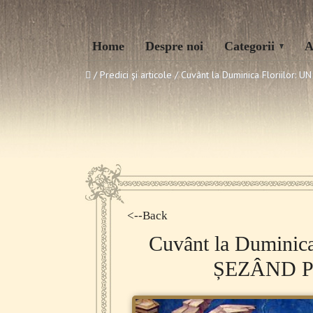
Home
Despre noi
Categorii
A
/ Predici şi articole /
Cuvânt la Duminica Floriilor
<--Back
Cuvânt la Duminic
ȘEZÂND 