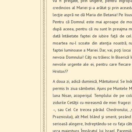
va fi pregătit, prin ungere, pentru îngropa
credincios al Mariei şi-a arătat şi prin ace
lecţie aspră ne dă Maria din Betania! Pe Iisus
Pentru că Domnul este mai aproape de moarte
după aceea, pentru că nu sunt în preajma mo
dată întâietate faptei de iubire faţă de c
moartea nu-l scoate din atenţia noastră, n
faptei luminoase a Mariei. Dar, vai, poţi locui 
nevoia Domnului! Câţi nu trăiesc în Biserică 
nevoile urgente ale ei, pentru care fiecare
Hristos!?
A doua zi, adică duminică, Mântuitorul Se î
permis în ziua sâmbetei. Ajuns pe Muntele Măsl
luna Nisan, acoperişul Templului de pe col
zidurile Cetăţii cu mireasmă de miei fragezi 
–, sau Cel Ce trecea pârâul Chedronului, „s
Praznicului), alt Miel blând şi smerit, şezâ
serioasă alegere, îndreptându-se cu faţa cătr
urca maiestuos Împăratul lui Israel. Paremii