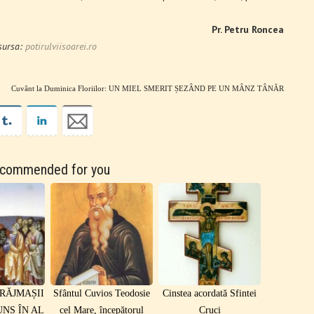
Pr. Petru Roncea
sursa:
potirulviisoarei.ro
Cuvânt la Duminica Floriilor: UN MIEL SMERIT ȘEZÂND PE UN MÂNZ TÂNĂR
commended for you
VRĂJMAȘII
Sfântul Cuvios Teodosie
Cinstea acordată Sfintei
UNS ÎN AL
cel Mare, începătorul
Cruci