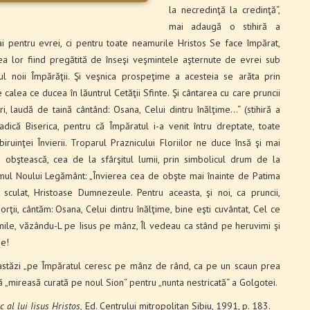
la necredinţă la credinţă“,
mai adaugă o stihiră a
i pentru evrei, ci pentru toate neamurile Hristos Se face împărat,
ea lor fiind pregătită de înseşi veşmintele aşternute de evrei sub
ul noii Împărăţii. Şi veşnica prospeţime a acesteia se arăta prin
calea ce ducea în lăuntrul Cetăţii Sfinte. Şi cântarea cu care pruncii
ri, laudă de taină cântând: Osana, Celui dintru înălţime…“ (stihiră a
, adică Biserica, pentru că Împăratul i-a venit întru dreptate, toate
iruinţei Învierii. Troparul Praznicului Floriilor ne duce însă şi mai
a obştească, cea de la sfârşitul lumii, prin simbolicul drum de la
imul Noului Legământ: „Învierea cea de obşte mai înainte de Patima
 sculat, Hristoase Dum­nezeule. Pentru aceasta, şi noi, ca pruncii,
orţii, cântăm: Osana, Celui dintru înălţime, bine eşti cuvântat, Cel ce
imile, văzându-L pe Iisus pe mânz, Îl vedeau ca stând pe heruvimi şi
me!
 astăzi „pe Împăratul ceresc pe mânz de rând, ca pe un scaun prea
scă „mireasă curată pe noul Sion“ pentru „nunta nestricată“ a Golgotei.
 al lui Iisus Hristos,
Ed. Centrului mitropolitan Sibiu, 1991, p. 183.