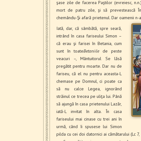
şase zile de facerea Paştilor (evreiesc, n.n.
mort de patru zile, şi să prevestească Înv
chemându-Şi afară prietenul. Dar oamenii n-a
Iată, dar, că sâmbătă, spre seară,
intrând în casa fariseului Simon –
că erau şi farisei în Betania, cum
sunt în toate
Betaniile
de peste
veacuri –, Mântuitorul Se lăsă
pregătit pentru moarte. Dar nu de
fariseu, că el nu pentru aceasta-L
chemase pe Domnul, ci poate ca
să nu calce Legea, ignorând
străinul ce trecea pe uliţa lui. Până
să ajungă în casa prietenului Lazăr,
iată-L invitat în alta. În casa
fariseului mai cinase cu trei ani în
urmă, când îi spusese lui Simon
pilda cu cei doi datornici ai cămătarului (Lc 7