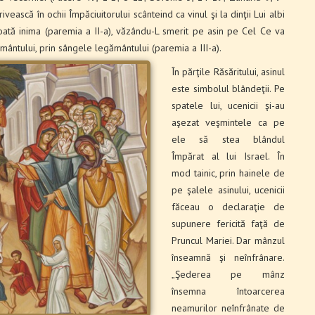
ească în ochii Împăciuitorului scânteind ca vinul şi la dinţii Lui albi
toată inima (paremia a II-a), văzându-L smerit pe asin pe Cel Ce va
ântului, prin sângele legământului (paremia a III-a).
În părţile Răsăritului, asinul
este simbolul blândeţii. Pe
spatele lui, ucenicii şi-au
aşezat veşmintele ca pe
ele să stea blândul
Împărat al lui Israel. În
mod tainic, prin hainele de
pe şalele asinului, ucenicii
făceau o declaraţie de
supunere fericită faţă de
Pruncul Mariei. Dar mânzul
înseamnă şi neînfrânare.
„Şederea pe mânz
însemna întoarcerea
neamurilor neînfrânate de