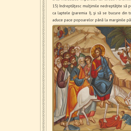
15) îndreptăţesc mulţimile nedreptăţite să priv
ca laptele (paremia I), şi să se bucure din 
aduce pace popoarelor până la marginile păm