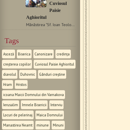
Cuviosul
Paisie
Aghioritul
Mănăstirea "Sf. Ioan Teologul" Suroti din apropierea Tesalonicului…
Tags
Asceză
Biserica
Canonizare
credința
creșterea copiilor
Cuviosul Paisie Aghioritul
diavolul
Duhovnic
Gânduri creștine
Hram
Hristos
icoana Maicii Domnului din Varnakova
Ierusalim
Imnele Bisericii
Interviu
Locuri de pelerinaj
Maica Domnului
Manastirea Neamt
minune
Minuni