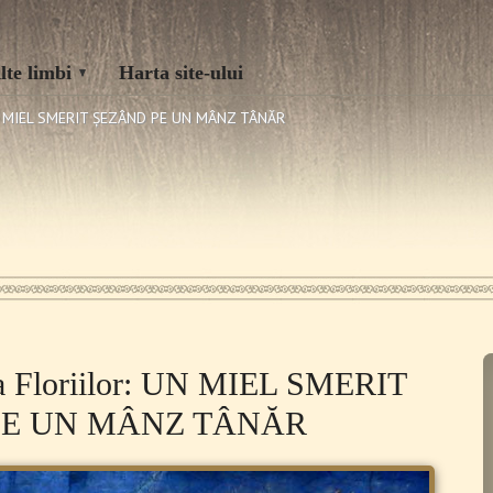
lte limbi
Harta site-ului
: UN MIEL SMERIT ȘEZÂND PE UN MÂNZ TÂNĂR
a Floriilor: UN MIEL SMERIT
PE UN MÂNZ TÂNĂR