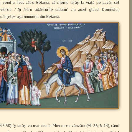
), venit-a Iisus către Betania, să cheme iarăşi la viaţă pe Lazăr cel
ierea…“ Şi „întru adâncurile iadului“ s-a auzit glasul Domnului,
u înţeles aşa minunea din Betania.
, 37-50). Şi iarăşi va mai cina în Miercurea vânzării (Mt 26, 6-13), când