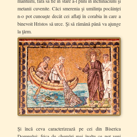
mântuirii, fără să fie în stare a-l plini în închinăciuni şi
metanii cuvenite. Căci smerenia şi umilinţa pocăinţei
n-o pot cunoaşte decât cei aflaţi în corabia în care a
binevoit Hristos să urce. Şi să rămână până va ajunge
la ţărm.
Şi încă ceva caracterizează pe cei din Biserica
Domnului: frica de chemări mai înalte ce pot veni