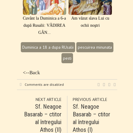
Cuvânt la Duminica a 6-a
Am văzut slava Lui cu
după Rusalii: VĂDIREA
ochii noştri
GÂN...
Duminica a 18 a dupa RUsalii
pescuirea minunata
pesti
<--Back
Comments are disabled
NEXT ARTICLE
PREVIOUS ARTICLE
Sf. Neagoe
Sf. Neagoe
Basarab – ctitor
Basarab – ctitor
al întregului
al întregului
Athos (II)
Athos (I)