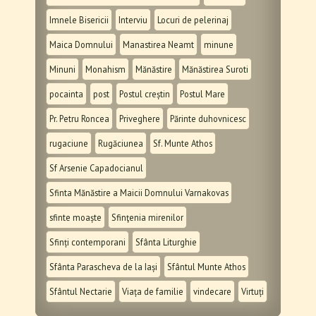
Imnele Bisericii
Interviu
Locuri de pelerinaj
Maica Domnului
Manastirea Neamt
minune
Minuni
Monahism
Mănăstire
Mănăstirea Suroti
pocainta
post
Postul creștin
Postul Mare
Pr. Petru Roncea
Priveghere
Părinte duhovnicesc
rugaciune
Rugăciunea
Sf. Munte Athos
Sf Arsenie Capadocianul
Sfinta Mănăstire a Maicii Domnului Varnakovas
sfinte moaște
Sfinţenia mirenilor
Sfinți contemporani
Sfânta Liturghie
Sfânta Parascheva de la Iași
Sfântul Munte Athos
Sfântul Nectarie
Viața de familie
vindecare
Virtuți