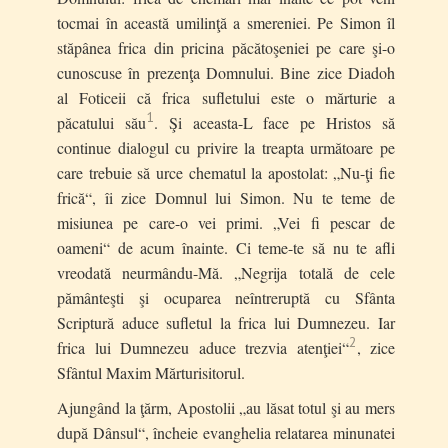
tocmai în această umilinţă a smereniei. Pe Simon îl
stăpânea frica din pricina păcătoşeniei pe care şi-o
cunoscuse în prezenţa Domnului. Bine zice Diadoh
al Foticeii că frica sufletului este o mărturie a
1
păcatului său
. Şi aceasta-L face pe Hristos să
continue dialogul cu privire la treapta următoare pe
care trebuie să urce chematul la apostolat: „Nu-ţi fie
frică“, îi zice Domnul lui Simon. Nu te teme de
misiunea pe care-o vei primi. „Vei fi pescar de
oameni“ de acum înainte. Ci teme-te să nu te afli
vreodată neurmându-Mă. „Negrija totală de cele
pământeşti şi ocuparea neîntreruptă cu Sfânta
Scriptură aduce sufletul la frica lui Dumnezeu. Iar
2
frica lui Dumnezeu aduce trezvia atenţiei“
, zice
Sfântul Maxim Mărturisitorul.
Ajungând la ţărm, Apostolii „au lăsat totul şi au mers
după Dânsul“, încheie evanghelia relatarea minunatei