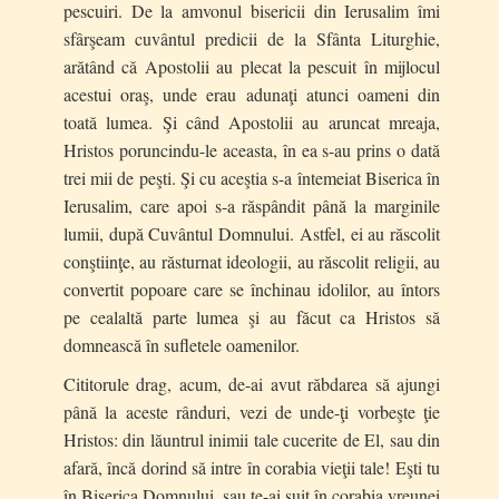
pescuiri. De la amvonul bisericii din Ierusalim îmi
sfârşeam cuvântul predicii de la Sfânta Liturghie,
arătând că Apostolii au plecat la pescuit în mijlocul
acestui oraş, unde erau adunaţi atunci oameni din
toată lumea. Şi când Apostolii au aruncat mreaja,
Hristos poruncindu-le aceasta, în ea s-au prins o dată
trei mii de peşti. Şi cu aceştia s-a întemeiat Biserica în
Ierusalim, care apoi s-a răspândit până la marginile
lumii, după Cuvântul Domnului. Astfel, ei au răscolit
conştiinţe, au răsturnat ideologii, au răscolit religii, au
convertit popoare care se închinau idolilor, au întors
pe cealaltă parte lumea şi au făcut ca Hristos să
domnească în sufletele oamenilor.
Cititorule drag, acum, de-ai avut răbdarea să ajungi
până la aceste rânduri, vezi de unde-ţi vorbeşte ţie
Hristos: din lăuntrul inimii tale cucerite de El, sau din
afară, încă dorind să intre în corabia vieţii tale! Eşti tu
în Biserica Domnului, sau te-ai suit în corabia vreunei