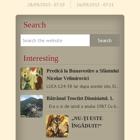
28/09/2015 - 07:19
26/09/2015 - 07:11
Search
Interesting
Predică la Bunavestire a Sfântului
Nicolae Velimirovici
LUCA 1:24-38 Iar dupa aceste zile, Elisabeta, femeia lui, a…
Bătrânul Teoctist Dionisiatul. 1.
Era o zi de iarnă a anului 1987. Cu barcagiul Mănăstirii…
„NU-ŢI ESTE
ÎNGĂDUIT!“