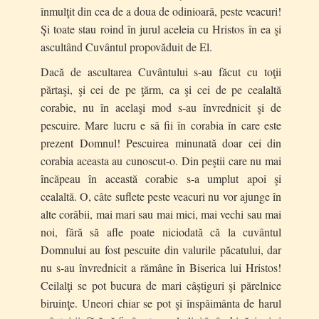
înmulţit din cea de a doua de odinioară, peste veacuri!
Şi toate stau roind în jurul aceleia cu Hristos în ea şi
ascultând Cuvântul propovăduit de El.
Dacă de ascultarea Cuvântului s-au făcut cu toţii
părtaşi, şi cei de pe ţărm, ca şi cei de pe cealaltă
corabie, nu în acelaşi mod s-au învrednicit şi de
pescuire. Mare lucru e să fii în corabia în care este
prezent Domnul! Pescuirea minunată doar cei din
corabia aceasta au cunoscut-o. Din peştii care nu mai
încăpeau în această corabie s-a umplut apoi şi
cealaltă. O, câte suflete peste veacuri nu vor ajunge în
alte corăbii, mai mari sau mai mici, mai vechi sau mai
noi, fără să afle poate niciodată că la cuvântul
Domnului au fost pescuite din valurile păcatului, dar
nu s-au învrednicit a rămâne în Biserica lui Hristos!
Ceilalţi se pot bucura de mari câştiguri şi părelnice
biruinţe. Uneori chiar se pot şi înspăimânta de harul