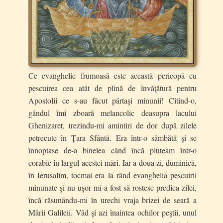
Ce evanghelie frumoasă este această pericopă cu
pescuirea cea atât de plină de învăţătură pentru
Apostolii ce s-au făcut părtaşi minunii! Citind-o,
gândul îmi zboară melancolic deasupra lacului
Ghenizaret, trezindu-mi amintiri de dor după zilele
petrecute în Ţara Sfântă. Era într-o sâmbătă şi se
înnoptase de-a binelea când încă pluteam într-o
corabie în largul acestei mări. Iar a doua zi, duminică,
în Ierusalim, tocmai era la rând evanghelia pescuirii
minunate şi nu uşor mi-a fost să rostesc predica zilei,
încă răsunându-mi în urechi vraja brizei de seară a
Mării Galileii. Văd şi azi înaintea ochilor peştii, unul