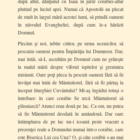
după altul, dănţuind cu Isaia în jurul corabiei-altar
plutind pe luciul apei. Numai că Apostolii au plecat
de mult în largul mării acestei lumi, să prindă oameni
în năvodul Evangheliei, după cum le-a hărăzit
Domnul.
Plecăm şi noi, iubite cititor, pe urma ucenicilor, să
pescuim oameni pentru Împărăţia lui Dumneeu. Dar,
mai întâi, să-L ascultăm pe Domnul cum ne grăieşte
la malul mării despre viforul ispitelor şi greutatea
misiunii. Oare poţi pleca la pescuit oameni fără să fii
învăţat mai întâi de Mântuitorul, fără să fii părtaş la
început liturghiei Cuvântului? Mi-aş îngădui totuşi o
întrebare: în care corabie Se urcă Mântuitorul să
glăsuiască? Atunci erau două pe lac. Ca om, nu putea
să fie Mântuitorul deodată în amândouă. Dar oare
întâmplarea de pe lac nu-i icoană peste veacuri a
prezenţei reale a Domnului numai într-o corabie, care
este Biserica Lui cea Una? O, şi câte corăbii s-au mai