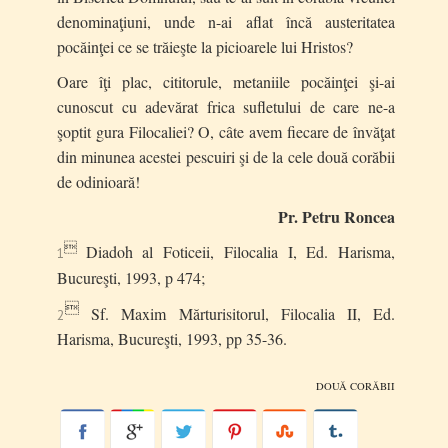
denominaţiuni, unde n-ai aflat încă austeritatea
pocăinţei ce se trăieşte la picioarele lui Hristos?
Oare îţi plac, cititorule, metaniile pocăinţei şi-ai
cunoscut cu adevărat frica sufletului de care ne-a
şoptit gura Filocaliei? O, câte avem fiecare de învăţat
din minunea acestei pescuiri şi de la cele două corăbii
de odinioară!
Pr. Petru Roncea

Diadoh al Foticeii,
Filocalia I,
Ed. Harisma,
1
Bucureşti, 1993, p 474;

Sf. Maxim Mărturisitorul,
Filocalia II,
Ed.
2
Harisma, Bucureşti, 1993, pp 35-36.
DOUĂ
CORĂBII